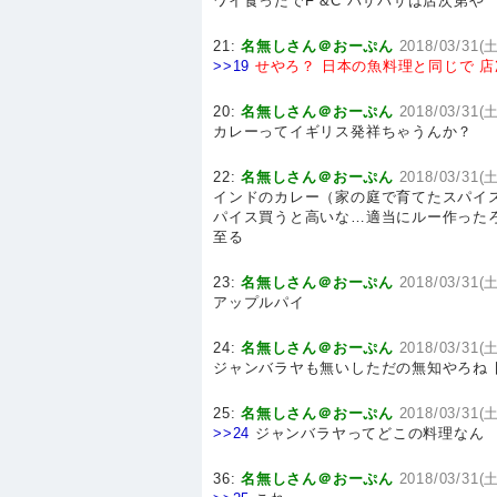
ワイ食ったでF &C バサバサは店次第や
21:
名無しさん＠おーぷん
2018/03/31(土
>>19
せやろ？
日本の魚料理と同じで
店
20:
名無しさん＠おーぷん
2018/03/31(土
カレーってイギリス発祥ちゃうんか？
22:
名無しさん＠おーぷん
2018/03/31(土
インドのカレー（家の庭で育てたスパイス
パイス買うと高いな…適当にルー作ったろ！
至る
23:
名無しさん＠おーぷん
2018/03/31(土
アップルパイ
24:
名無しさん＠おーぷん
2018/03/31(土
ジャンバラヤも無いしただの無知やろね
25:
名無しさん＠おーぷん
2018/03/31(土
>>24
ジャンバラヤってどこの料理なん
36:
名無しさん＠おーぷん
2018/03/31(土