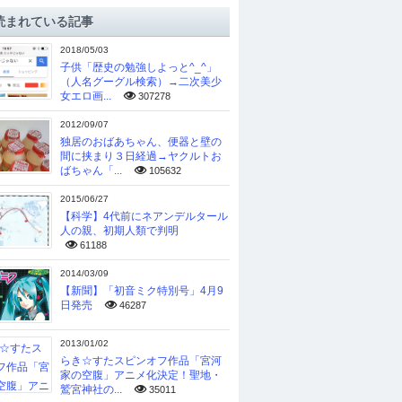
読まれている記事
2018/05/03
子供「歴史の勉強しよっと^_^」
（人名グーグル検索）→二次美少
女エロ画...
307278
2012/09/07
独居のおばあちゃん、便器と壁の
間に挟まり３日経過→ヤクルトお
ばちゃん「...
105632
2015/06/27
【科学】4代前にネアンデルタール
人の親、初期人類で判明
61188
2014/03/09
【新聞】「初音ミク特別号」4月9
日発売
46287
2013/01/02
らき☆すたスピンオフ作品「宮河
家の空腹」アニメ化決定！聖地・
鷲宮神社の...
35011