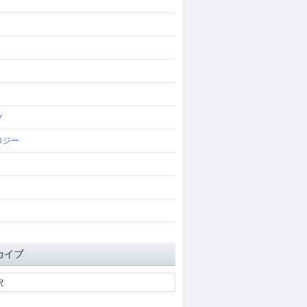
ツ
ロジー
カイブ