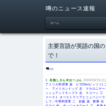
噂のニュース速報
ホーム
主要言語が英語の国の
で！
0件
1:
名無しさん＠おーぷん
2018/03/31(土)
アメリカ料理軍
遊 ピザ(Notピッツァ)
一 アメリカンドッグ
左 マカロニチー
ッシュアンドチップス
右 スコーン
ァースト
オーストラリアとニュージーラ
して↓
中華料理軍
二 炒飯
遊 酢豚
右
ウマイ
中 チンジャオロース
三 春巻