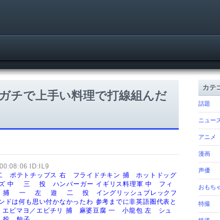
カテ
ガチで上手い料理で打線組んだ
話題
ニュー
アニメ
漫画
00:08:06 ID:IL9
声優
二 ポテトチップス
右 フライドチキン
捕 ホットドッグ
ズ
中
三
投 ハンバーガー
イギリス料理軍
中 フィ
おもち
三
捕
一
左
遊
二
投 イングリッシュブレックフ
ンドは何も思い付かなかったわ
参考までに非英語圏代表と
特撮
 エビマヨ／エビチリ
捕 麻婆豆腐
一 小龍包
左 シュ
き
投 餃子