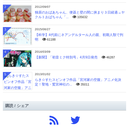
2
2012/09/07
独居のおばあちゃん、便器と壁の間に挟まり３日経過→ヤ
クルトおばちゃん「...
105632
3
2015/06/27
【科学】4代前にネアンデルタール人の親、初期人類で判
明
61188
4
2014/03/09
【新聞】「初音ミク特別号」4月9日発売
46287
5
2013/01/02
らき☆すたスピンオフ作品「宮河家の空腹」アニメ化決
定！聖地・鷲宮神社の...
35011
購読 / シェア