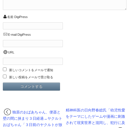
名前
DigiPress
E-mail
DigiPress
URL
新しいコメントをメールで通知
新しい投稿をメールで受け取る
精神科医の日向野春総氏「幼児性愛
独居のおばあちゃん、便器と
をテーマにしたゲームや漫画に刺激
壁の間に挟まり３日経過→ヤクルト
されて現実世界と混同し、犯行に及
おばちゃん「３日前のヤクルトが放