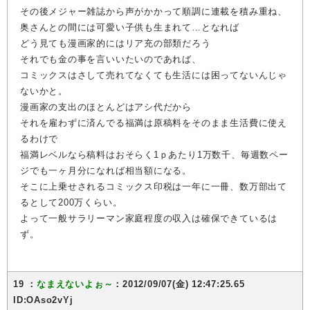
その後メジャー雑誌から声がかかって順調に連載を積み重ね、
奥さんとの間には可愛い子供も生まれて…となれば
どう見ても漫画家的にはリア充の部類だろう
それでも金の事を言いいたいのであれば、
コミックスはさして売れてなくても生活には困ってないんじゃ
ないかと。
漫画家の支出のほとんどはアシ代だから
それを雇わずに済んでる福満は原稿料をそのまま生活費に使え
るわけで
福満レベルなら稿料はおそらく1ｐあたり1万数千、毎週数ペー
ジでも一ヶ月分になれば相当額になる。
そこに上乗せされるコミックス印税は一年に一冊、数万部出て
るとして200万くらい。
よって一般サラリーマン家庭程度の収入は確保できているは
ず。
19 ：
なまえないよぉ～
：2012/09/07(金) 12:47:25.65
ID:OAso2vYj