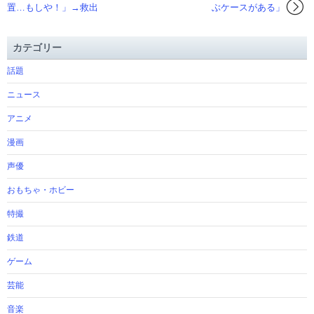
置…もしや！」→救出
ぶケースがある」
カテゴリー
話題
ニュース
アニメ
漫画
声優
おもちゃ・ホビー
特撮
鉄道
ゲーム
芸能
音楽