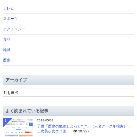
テレビ
スポーツ
テクノロジー
食品
地域
歴史
アーカイブ
ア
ー
カ
イ
よく読まれている記事
ブ
1
2018/05/03
子供「歴史の勉強しよっと^_^」（人名グーグル検索）→
二次美少女エロ画...
307277