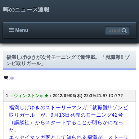
噂のニュース速報
Menu
福満しげゆきが次号モーニングで新連載、「就職難!! ゾ
ンビ取りガール」
0件
1 ：
ウィンストンφ ★
：2012/09/06(木) 22:39:21.97 ID:???
福満しげゆきのストーリーマンガ「就職難!! ゾンビ
取りガール」が、9月13日発売のモーニング42号
（講談社）からスタートすることが明らかになっ
た。
エッセイマンガ家として知られる福満が、ストーリ