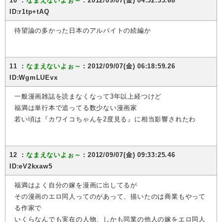
10 ：
なまえないよぉ～
：2012/09/07(金) 04:52:33.68
ID:r1tp+tAQ
待望論の多かった日本のアルバイトの続編か
11 ：
なまえないよぉ～
：2012/09/07(金) 06:18:59.26
ID:WgmLUEvx
一般漫画雑誌を読まなくなって3年以上経つけど
福満は単行本で追ってる数少ない漫画家
若い頃は『カワイコちゃんを2度見る』に相当影響されたわ
12 ：
なまえないよぉ～
：2012/09/07(金) 09:33:25.46
ID:eV2kxaw5
福満はよく自分の嫁を漫画に出してるが
その漫画のエロ同人ってのがあって、描いたのは商業もやって
る作家で
いくらなんでも実在の人物、しかも同業の他人の嫁をエロ同人