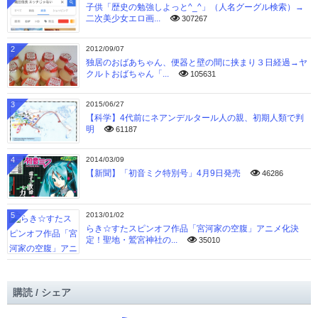
子供「歴史の勉強しよっと^_^」（人名グーグル検索）→
二次美少女エロ画...
307267
2
2012/09/07
独居のおばあちゃん、便器と壁の間に挟まり３日経過→ヤ
クルトおばちゃん「...
105631
3
2015/06/27
【科学】4代前にネアンデルタール人の親、初期人類で判
明
61187
4
2014/03/09
【新聞】「初音ミク特別号」4月9日発売
46286
5
2013/01/02
らき☆すたスピンオフ作品「宮河家の空腹」アニメ化決
定！聖地・鷲宮神社の...
35010
購読 / シェア