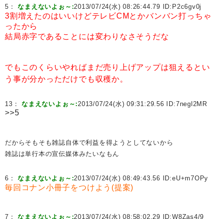
5：
なまえないよぉ～:
2013/07/24(水) 08:26:44.79 ID:
P2c6gv0j
3割増えたのはいいけどテレビCMとかバンバン打っちゃ
ったから
結局赤字であることには変わりなさそうだな
でもこのくらいやればまだ売り上げアップは狙えるとい
う事が分かっただけでも収穫か。
13：
なまえないよぉ～:
2013/07/24(水) 09:31:29.56 ID:
7negl2MR
>>5
だからそもそも雑誌自体で利益を得ようとしてないから
雑誌は単行本の宣伝媒体みたいなもん
6：
なまえないよぉ～:
2013/07/24(水) 08:49:43.56 ID:
eU+m7OPy
毎回コナン小冊子をつけよう(提案)
7：
なまえないよぉ～:
2013/07/24(水) 08:58:02.29 ID:
W8Zas4/9