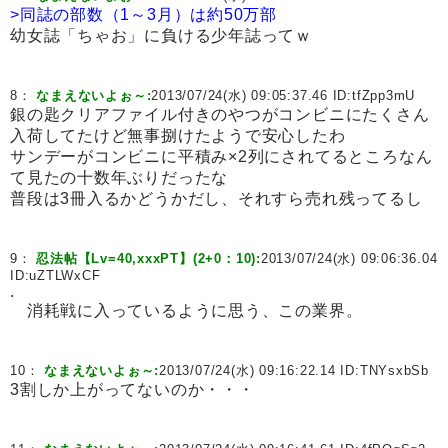
>同誌の部数（1～3月）は約50万部
幼女誌「ちゃお」に負ける少年誌ってｗ
8：
なまえないよぉ～:
2013/07/24(水) 09:05:37.46 ID:
tfZpp3mU
銀の匙クリアファイル付きのやつがコンビニにたくさん
入荷してたけど無事捌けたようで安心したわ
サンデーがコンビニに平積み×2列にされてるところなん
て見たの十数年ぶりだったな
普段は3冊入るかどうかだし、それすら売れ残ってるし
9：
忍法帖【Lv=40,xxxPT】(2+0：10):
2013/07/24(水) 09:06:36.04
ID:
uZTLWxCF
.
消耗戦に入っているように思う、この業界。
10：
なまえないよぉ～:
2013/07/24(水) 09:16:22.14 ID:
TNYsxbSb
3割しか上がってないのか・・・