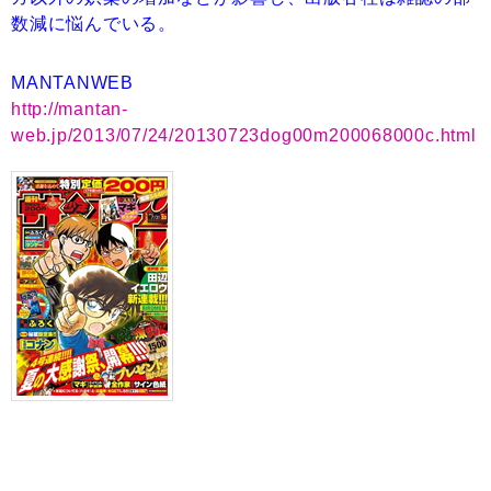
数減に悩んでいる。
MANTANWEB
http://mantan-
web.jp/2013/07/24/20130723dog00m200068000c.html