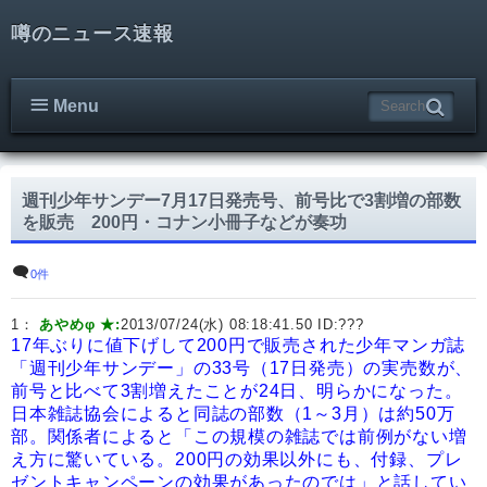
噂のニュース速報
Menu
週刊少年サンデー7月17日発売号、前号比で3割増の部数
を販売 200円・コナン小冊子などが奏功
0件
1：
あやめφ ★:
2013/07/24(水) 08:18:41.50 ID:
???
17年ぶりに値下げして200円で販売された少年マンガ誌
「週刊少年サンデー」の33号（17日発売）の実売数が、
前号と比べて3割増えたことが24日、明らかになった。
日本雑誌協会によると同誌の部数（1～3月）は約50万
部。関係者によると「この規模の雑誌では前例がない増
え方に驚いている。200円の効果以外にも、付録、プレ
ゼントキャンペーンの効果があったのでは」と話してい