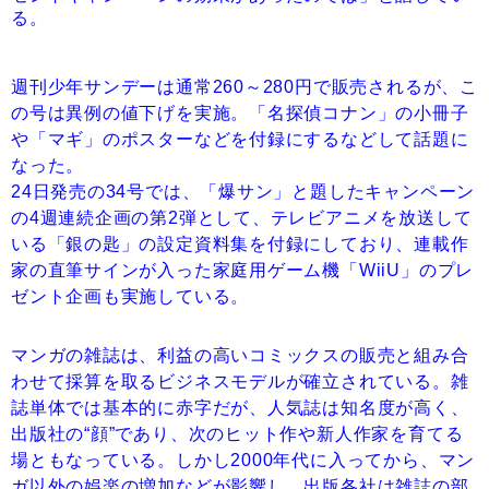
る。
週刊少年サンデーは通常260～280円で販売されるが、こ
の号は異例の値下げを実施。「名探偵コナン」の小冊子
や「マギ」のポスターなどを付録にするなどして話題に
なった。
24日発売の34号では、「爆サン」と題したキャンペーン
の4週連続企画の第2弾として、テレビアニメを放送して
いる「銀の匙」の設定資料集を付録にしており、連載作
家の直筆サインが入った家庭用ゲーム機「WiiU」のプレ
ゼント企画も実施している。
マンガの雑誌は、利益の高いコミックスの販売と組み合
わせて採算を取るビジネスモデルが確立されている。雑
誌単体では基本的に赤字だが、人気誌は知名度が高く、
出版社の“顔”であり、次のヒット作や新人作家を育てる
場ともなっている。しかし2000年代に入ってから、マン
ガ以外の娯楽の増加などが影響し、出版各社は雑誌の部