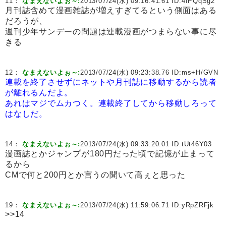
11：
なまえないよぉ～:
2013/07/24(水) 09:16:41.61 ID:
4fPQqSg2
月刊誌含めて漫画雑誌が増えすぎてるという側面はある
だろうが、
週刊少年サンデーの問題は連載漫画がつまらない事に尽
きる
12：
なまえないよぉ～:
2013/07/24(水) 09:23:38.76 ID:
ms+H/GVN
連載を終了させずにネットや月刊誌に移動するから読者
が離れるんだよ。
あれはマジでムカつく。連載終了してから移動しろって
はなしだ。
14：
なまえないよぉ～:
2013/07/24(水) 09:33:20.01 ID:
tUt46Y03
漫画誌とかジャンプが180円だった頃で記憶が止まって
るから
CMで何と200円とか言うの聞いて高ぇと思った
19：
なまえないよぉ～:
2013/07/24(水) 11:59:06.71 ID:
yRpZRFjk
>>14