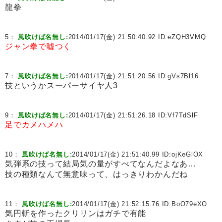
龍拳
5：
風吹けば名無し:
2014/01/17(金) 21:50:40.92 ID:
eZQH3VMQ
ジャン拳で嘘つく
7：
風吹けば名無し:
2014/01/17(金) 21:51:20.56 ID:
gVs7Bl16
技というかスーパーサイヤ人3
9：
風吹けば名無し:
2014/01/17(金) 21:51:26.18 ID:
Vf7TdSlF
足でカメハメハ
10：
風吹けば名無し:
2014/01/17(金) 21:51:40.99 ID:
ojKeGlOX
気弾系の技って結局気の量がすべてなんだよなあ…
技の種類なんて無意味って、はっきりわかんだね
11：
風吹けば名無し:
2014/01/17(金) 21:52:15.76 ID:
BoO79eXO
気円斬を作ったクリリンはガチで有能