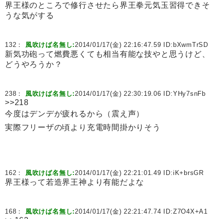
界王様のところで修行させたら界王拳元気玉習得できそ
うな気がする
132：
風吹けば名無し:
2014/01/17(金) 22:16:47.59 ID:
bXwmTrSD
新気功砲って燃費悪くても相当有能な技やと思うけど、
どうやろうか？
238：
風吹けば名無し:
2014/01/17(金) 22:30:19.06 ID:
YHy7snFb
>>218
今度はデンデが疲れるから（震え声）
実際フリーザの頃より充電時間掛かりそう
162：
風吹けば名無し:
2014/01/17(金) 22:21:01.49 ID:
iK+brsGR
界王様って若造界王神より有能だよな
168：
風吹けば名無し:
2014/01/17(金) 22:21:47.74 ID:
Z7O4X+A1