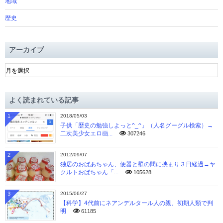
地域
歴史
アーカイブ
ア
ー
カ
イ
よく読まれている記事
ブ
1
2018/05/03
子供「歴史の勉強しよっと^_^」（人名グーグル検索）→
二次美少女エロ画...
307246
2
2012/09/07
独居のおばあちゃん、便器と壁の間に挟まり３日経過→ヤ
クルトおばちゃん「...
105628
3
2015/06/27
【科学】4代前にネアンデルタール人の親、初期人類で判
明
61185