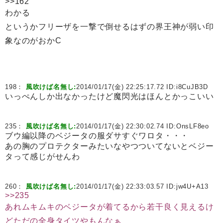
>>162
わかる
というかフリーザを一撃で倒せるはずの界王神が弱い印
象なのがおかC
198：
風吹けば名無し:
2014/01/17(金) 22:25:17.72 ID:
i8CuJB3D
いっぺんしか出なかったけど魔閃光はほんとかっこいい
235：
風吹けば名無し:
2014/01/17(金) 22:30:02.74 ID:
OnsLF8eo
ブウ編以降のベジータの服ダサすぐワロタ・・・
あの胸のプロテクターみたいなやつついてないとベジー
タって感じがせんわ
260：
風吹けば名無し:
2014/01/17(金) 22:33:03.57 ID:
jw4U+A13
>>235
あれムキムキのベジータが着てるから若干良く見えるけ
どただの全身タイツやもんなぁ