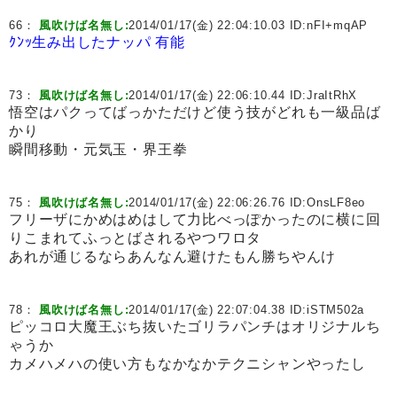
66：
風吹けば名無し:
2014/01/17(金) 22:04:10.03 ID:
nFI+mqAP
ｸﾝｯ生み出したナッパ 有能
73：
風吹けば名無し:
2014/01/17(金) 22:06:10.44 ID:
JraItRhX
悟空はパクってばっかただけど使う技がどれも一級品ば
かり
瞬間移動・元気玉・界王拳
75：
風吹けば名無し:
2014/01/17(金) 22:06:26.76 ID:
OnsLF8eo
フリーザにかめはめはして力比べっぽかったのに横に回
りこまれてふっとばされるやつワロタ
あれが通じるならあんなん避けたもん勝ちやんけ
78：
風吹けば名無し:
2014/01/17(金) 22:07:04.38 ID:
iSTM502a
ピッコロ大魔王ぶち抜いたゴリラパンチはオリジナルち
ゃうか
カメハメハの使い方もなかなかテクニシャンやったし