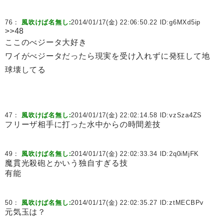
76：
風吹けば名無し:
2014/01/17(金) 22:06:50.22 ID:
g6MXd5ip
>>48
ここのべジータ大好き
ワイがべジータだったら現実を受け入れずに発狂して地
球壊してる
47：
風吹けば名無し:
2014/01/17(金) 22:02:14.58 ID:
vzSza4ZS
フリーザ相手に打った水中からの時間差技
49：
風吹けば名無し:
2014/01/17(金) 22:02:33.34 ID:
2q0iMjFK
魔貫光殺砲とかいう独自すぎる技
有能
50：
風吹けば名無し:
2014/01/17(金) 22:02:35.27 ID:
ztMECBPv
元気玉は？