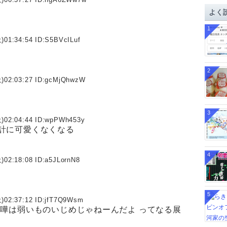
イ
よく
ブ
1
)01:34:54 ID:
S5BVcILuf
2
)02:03:27 ID:
gcMjQhwzW
3
)02:04:44 ID:
wpPWh453y
計に可愛くなくなる
4
)02:18:08 ID:
a5JLornN8
5
)02:37:12 ID:
jfT7Q9Wsm
喧嘩は弱いものいじめじゃねーんだよ ってなる展