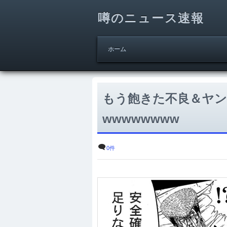
噂のニュース速報
ホーム
もう飽きた不良＆ヤ
wwwwwwww
0件