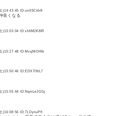
土)14:43:45 ID:
unX5Ct6r9
仲良くなる
土)15:03:04 ID:
xh6M2K8lR
土)15:27:48 ID:
MvqNIOH6r
土)15:50:46 ID:
EDX7I9tL7
土)15:55:44 ID:
NqmLeJGGj
土)16:08:56 ID:
7LOynuPfI