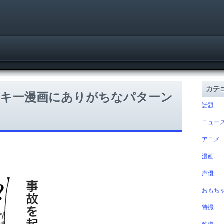
カテ
ンキー漫画にありがちなパターン
話題
ニュー
アニメ
漫画
声優
おもち
特撮