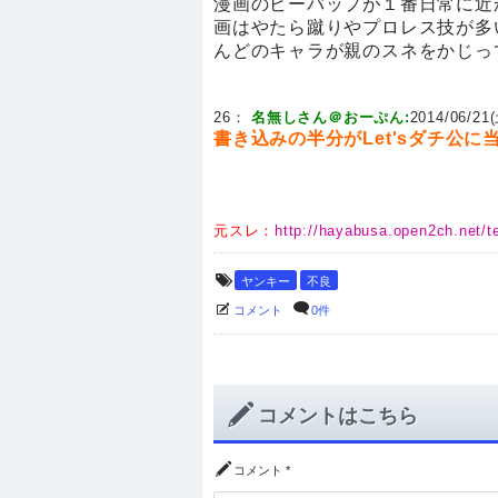
漫画のビーバップが１番日常に近
画はやたら蹴りやプロレス技が多
んどのキャラが親のスネをかじっ
26：
名無しさん＠おーぷん:
2014/06/21(
書き込みの半分がLet'sダチ公に
元スレ：
http://hayabusa.open2ch.net/te
ヤンキー
不良
コメント
0件
コメントはこちら
コメント
*