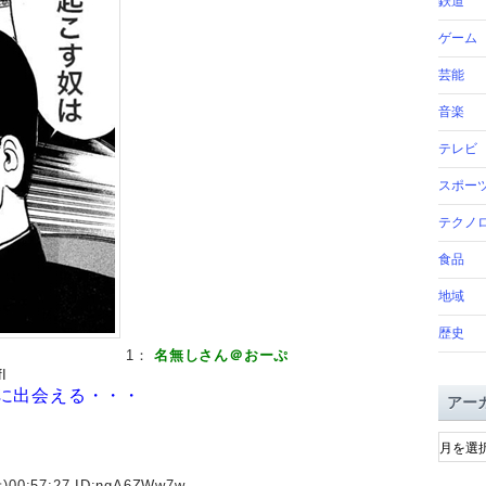
鉄道
ゲーム
芸能
音楽
テレビ
スポー
テクノ
食品
地域
歴史
1：
名無しさん＠おーぷ
I
に出会える・・・
アー
ア
ー
カ
)00:57:27 ID:
ngA6ZWw7w