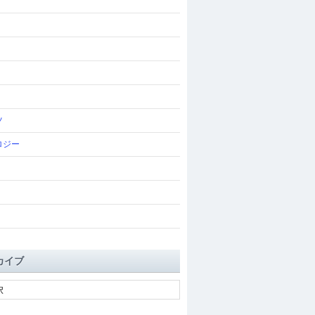
ツ
ロジー
カイブ