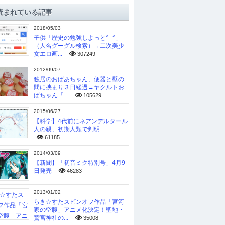
読まれている記事
2018/05/03
子供「歴史の勉強しよっと^_^」
（人名グーグル検索）→二次美少
女エロ画...
307249
2012/09/07
独居のおばあちゃん、便器と壁の
間に挟まり３日経過→ヤクルトお
ばちゃん「...
105629
2015/06/27
【科学】4代前にネアンデルタール
人の親、初期人類で判明
61185
2014/03/09
【新聞】「初音ミク特別号」4月9
日発売
46283
2013/01/02
らき☆すたスピンオフ作品「宮河
家の空腹」アニメ化決定！聖地・
鷲宮神社の...
35008