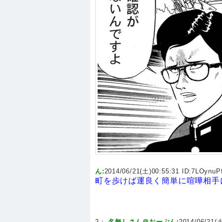
ん:
2014/06/21(土)00:55:31 ID:
7LOynuPf
町を歩けば運良く簡単に喧嘩相手
2：
名無しさん＠おーぷん:
2014/06/21(土