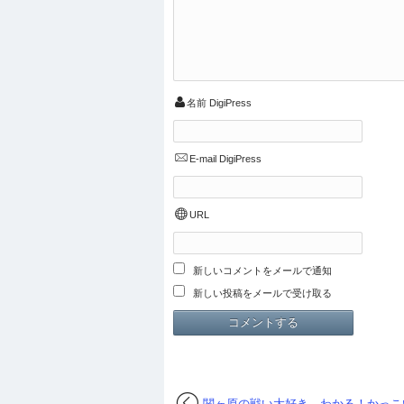
名前
DigiPress
E-mail
DigiPress
URL
新しいコメントをメールで通知
新しい投稿をメールで受け取る
関ヶ原の戦い大好き←わかる！かっこ