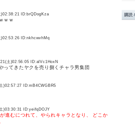
)02:38:21 ID:
brQDogKza
購読 
ｗｗｗ
)02:53:26 ID:
nkhcwvhMq
/21(土)02:56:05 ID:
alVc1HoxN
やってきたヤクを売り捌くチャラ男集団
土)02:57:27 ID:
mB4CWGBR5
土)03:30:31 ID:
yeifqDOJY
載が進むにつれて、やられキャラとなり、
どこか
。