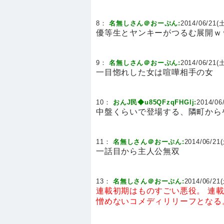
8：
名無しさん＠おーぷん:
2014/06/21(土
優等生とヤンキーがつるむ展開ｗ
9：
名無しさん＠おーぷん:
2014/06/21(土
一目惚れした女は喧嘩相手の女
10：
おんJ民◆u85QFzqFHGlj:
2014/06
中盤くらいで登場する、隣町から
11：
名無しさん＠おーぷん:
2014/06/21(
一話目から主人公無双
13：
名無しさん＠おーぷん:
2014/06/21(
連載初期はものすごい悪役。
連
憎めないコメディリリーフとなる