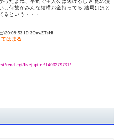
かったよね、平気で主人公は逃げるしｗ 他の漫
いし何故かみんな結構お金持ってる 結局はほと
てるという・・・
土)20:08:53 ID:
3OawZTsHf
当てはまる
st/read.cgi/livejupiter/1403279731/