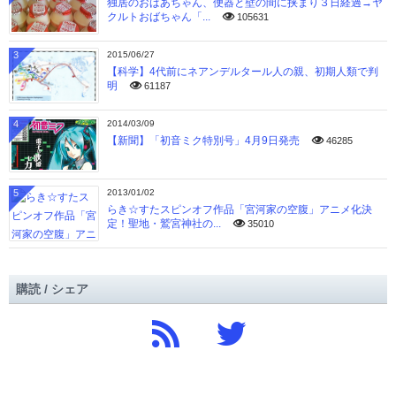
独居のおばあちゃん、便器と壁の間に挟まり３日経過→ヤ
クルトおばちゃん「...
105631
3
2015/06/27
【科学】4代前にネアンデルタール人の親、初期人類で判
明
61187
4
2014/03/09
【新聞】「初音ミク特別号」4月9日発売
46285
5
2013/01/02
らき☆すたスピンオフ作品「宮河家の空腹」アニメ化決
定！聖地・鷲宮神社の...
35010
購読 / シェア