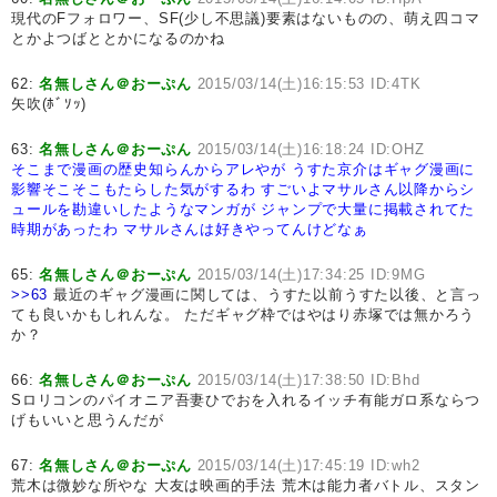
現代のFフォロワー、SF(少し不思議)要素はないものの、萌え四コマ
とかよつばととかになるのかね
62:
名無しさん＠おーぷん
2015/03/14(土)16:15:53 ID:4TK
矢吹(ﾎﾞｿｯ)
63:
名無しさん＠おーぷん
2015/03/14(土)16:18:24 ID:OHZ
そこまで漫画の歴史知らんからアレやが
うすた京介はギャグ漫画に
影響そこそこもたらした気がするわ
すごいよマサルさん以降からシ
ュールを勘違いしたようなマンガが
ジャンプで大量に掲載されてた
時期があったわ
マサルさんは好きやってんけどなぁ
65:
名無しさん＠おーぷん
2015/03/14(土)17:34:25 ID:9MG
>>63
最近のギャグ漫画に関しては、うすた以前うすた以後、と言っ
ても良いかもしれんな。 ただギャグ枠ではやはり赤塚では無かろう
か？
66:
名無しさん＠おーぷん
2015/03/14(土)17:38:50 ID:Bhd
Sロリコンのパイオニア吾妻ひでおを入れるイッチ有能ガロ系ならつ
げもいいと思うんだが
67:
名無しさん＠おーぷん
2015/03/14(土)17:45:19 ID:wh2
荒木は微妙な所やな 大友は映画的手法 荒木は能力者バトル、スタン