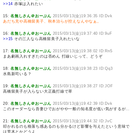
>>14
赤塚は入れたい
15:
名無しさん＠おーぷん
2015/03/13(金)19:36:35 ID:Dvk
あだち充や高橋留美子、秋本治らが控えなんやなぁ。
16:
名無しさん＠おーぷん
2015/03/13(金)19:37:40 ID:9uF
>>15
その三人なら高橋留美子入れたいな
17:
名無しさん＠おーぷん
2015/03/13(金)19:38:02 ID:Rn5
まあ劇画入れすぎたのは否めん 打線いじって、どうぞ
18:
名無しさん＠おーぷん
2015/03/13(金)19:38:23 ID:Qq3
水島新司いる？
19:
名無しさん＠おーぷん
2015/03/13(金)19:38:27 ID:JOF
高橋留美子が入らない大正義打線で草
20:
名無しさん＠おーぷん
2015/03/13(金)19:42:39 ID:Dvk
このオーダーなら吾妻ひでおがやや一般の知名度が低い気がするが…
21:
名無しさん＠おーぷん
2015/03/13(金)19:44:32 ID:JvC
叩かれるのも格落ち感あるのも分かるけど影響を与えたという意味で
は荒木とかどうよ