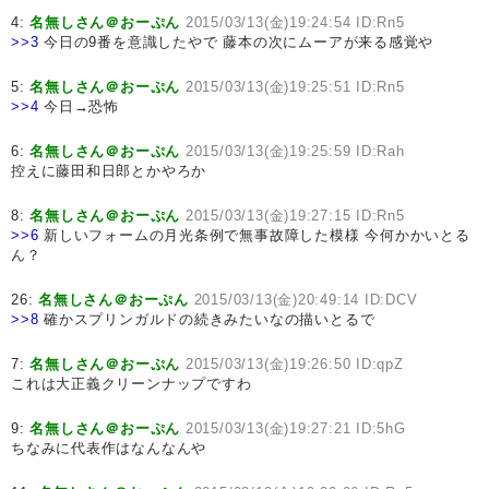
4:
名無しさん＠おーぷん
2015/03/13(金)19:24:54 ID:Rn5
>>3
今日の9番を意識したやで 藤本の次にムーアが来る感覚や
5:
名無しさん＠おーぷん
2015/03/13(金)19:25:51 ID:Rn5
>>4
今日→恐怖
6:
名無しさん＠おーぷん
2015/03/13(金)19:25:59 ID:Rah
控えに藤田和日郎とかやろか
8:
名無しさん＠おーぷん
2015/03/13(金)19:27:15 ID:Rn5
>>6
新しいフォームの月光条例で無事故障した模様 今何かかいとる
ん？
26:
名無しさん＠おーぷん
2015/03/13(金)20:49:14 ID:DCV
>>8
確かスプリンガルドの続きみたいなの描いとるで
7:
名無しさん＠おーぷん
2015/03/13(金)19:26:50 ID:qpZ
これは大正義クリーンナップですわ
9:
名無しさん＠おーぷん
2015/03/13(金)19:27:21 ID:5hG
ちなみに代表作はなんなんや