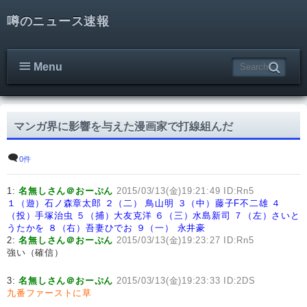
噂のニュース速報
Menu
マンガ界に影響を与えた漫画家で打線組んだ
0件
1:
名無しさん＠おーぷん
2015/03/13(金)19:21:49 ID:Rn5
１（遊）石ノ森章太郎
２（二） 鳥山明
３（中）藤子F不二雄
４
（投）手塚治虫
５（捕）大友克洋
６（三）水島新司
７（左）さいと
うたかを
８（右）吾妻ひでお
９（一） 永井豪
2:
名無しさん＠おーぷん
2015/03/13(金)19:23:27 ID:Rn5
強い（確信）
3:
名無しさん＠おーぷん
2015/03/13(金)19:23:33 ID:2DS
九番ファーストに草