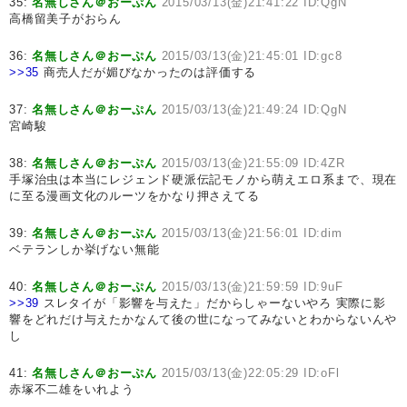
35:
名無しさん＠おーぷん
2015/03/13(金)21:41:22 ID:QgN
高橋留美子がおらん
36:
名無しさん＠おーぷん
2015/03/13(金)21:45:01 ID:gc8
>>35
商売人だが媚びなかったのは評価する
37:
名無しさん＠おーぷん
2015/03/13(金)21:49:24 ID:QgN
宮崎駿
38:
名無しさん＠おーぷん
2015/03/13(金)21:55:09 ID:4ZR
手塚治虫は本当にレジェンド硬派伝記モノから萌えエロ系まで、現在
に至る漫画文化のルーツをかなり押さえてる
39:
名無しさん＠おーぷん
2015/03/13(金)21:56:01 ID:dim
ベテランしか挙げない無能
40:
名無しさん＠おーぷん
2015/03/13(金)21:59:59 ID:9uF
>>39
スレタイが「影響を与えた」だからしゃーないやろ 実際に影
響をどれだけ与えたかなんて後の世になってみないとわからないんや
し
41:
名無しさん＠おーぷん
2015/03/13(金)22:05:29 ID:oFl
赤塚不二雄をいれよう