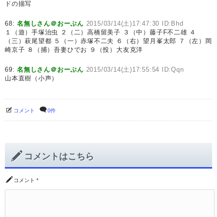
ドの描写
68:
名無しさん＠おーぷん
2015/03/14(土)17:47:30 ID:Bhd
１（遊）手塚治虫 ２（二）高橋留美子 ３（中）藤子F不二雄 ４
（三）萩尾望都 ５（一）赤塚不二夫 ６（右）望月峯太郎 ７（左）岡
崎京子 ８（捕）吾妻ひでお ９（投）大友克洋
69:
名無しさん＠おーぷん
2015/03/14(土)17:55:54 ID:Qqn
山本直樹（小声）
コメント
0件
コメントはこちら
コメント
*