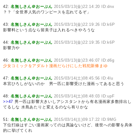
42:
名無しさん＠おーぷん
2015/03/13(金)22:14:20 ID:dnx
？？「全世界人気のワンピースを忘れてるぞ」
43:
名無しさん＠おーぷん
2015/03/13(金)22:19:26 ID:k6P
影響料という点なら留美子は入れるべきやろうな
44:
名無しさん＠おーぷん
2015/03/13(金)22:19:35 ID:k6P
影響力や
46:
名無しさん＠おーぷん
2015/03/13(金)23:46:07 ID:d6g
少女コミックをアダルト漫画だらけにした戦犯新條まゆ
47:
名無しさん＠おーぷん
2015/03/14(土)08:45:56 ID:4lu
本宮ひろしがないのか 男一匹に影響受けた漫画ってあると思う
48:
名無しさん＠おーぷん
2015/03/14(土)08:48:03 ID:upF
>>47
男一匹は影響大きいしアシスタントから有名漫画家多数排出し
てるしな 水島あたりと変えるのなら有りかな
51:
名無しさん＠おーぷん
2015/03/14(土)09:17:22 ID:9MG
下位打線はすごい漫画家ってのは異論ないけど、後世への影響を具体
的に挙げてくれ