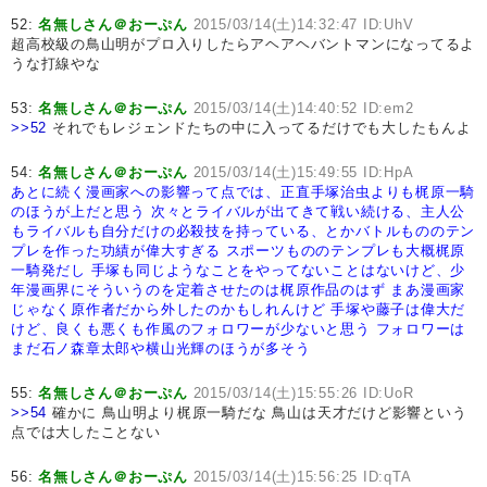
52:
名無しさん＠おーぷん
2015/03/14(土)14:32:47 ID:UhV
超高校級の鳥山明がプロ入りしたらアヘアヘバントマンになってるよ
うな打線やな
53:
名無しさん＠おーぷん
2015/03/14(土)14:40:52 ID:em2
>>52
それでもレジェンドたちの中に入ってるだけでも大したもんよ
54:
名無しさん＠おーぷん
2015/03/14(土)15:49:55 ID:HpA
あとに続く漫画家への影響って点では、正直手塚治虫よりも梶原一騎
のほうが上だと思う
次々とライバルが出てきて戦い続ける、主人公
もライバルも自分だけの必殺技を持っている、とかバトルもののテン
プレを作った功績が偉大すぎる
スポーツもののテンプレも大概梶原
一騎発だし
手塚も同じようなことをやってないことはないけど、少
年漫画界にそういうのを定着させたのは梶原作品のはず
まあ漫画家
じゃなく原作者だから外したのかもしれんけど
手塚や藤子は偉大だ
けど、良くも悪くも作風のフォロワーが少ないと思う
フォロワーは
まだ石ノ森章太郎や横山光輝のほうが多そう
55:
名無しさん＠おーぷん
2015/03/14(土)15:55:26 ID:UoR
>>54
確かに 鳥山明より梶原一騎だな 鳥山は天才だけど影響という
点では大したことない
56:
名無しさん＠おーぷん
2015/03/14(土)15:56:25 ID:qTA