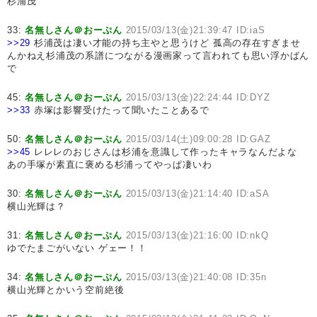
杉浦茂
33:
名無しさん＠おーぷん
2015/03/13(金)21:39:47 ID:iaS
>>29
杉浦茂は凄い才能の持ち主やと思うけど 孤高の存在すぎませ
んかねえ杉浦茂の系譜につながる漫画家って言われても思い浮かばん
で
45:
名無しさん＠おーぷん
2015/03/13(金)22:24:44 ID:DYZ
>>33
赤塚は影響受けたって聞いたことあるで
50:
名無しさん＠おーぷん
2015/03/14(土)09:00:28 ID:GAZ
>>45
レレレのおじさんは杉浦を意識して作ったキャラなんだよな
あの手塚が素直に褒める杉浦ってやっぱ凄いわ
30:
名無しさん＠おーぷん
2015/03/13(金)21:14:40 ID:aSA
横山光輝は？
31:
名無しさん＠おーぷん
2015/03/13(金)21:16:00 ID:nkQ
ゆでたまごがいない ゲェー！！
34:
名無しさん＠おーぷん
2015/03/13(金)21:40:08 ID:35n
横山光輝とかいう空前絶後