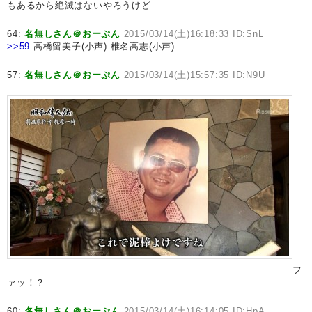
もあるから絶滅はないやろうけど
64:
名無しさん＠おーぷん
2015/03/14(土)16:18:33 ID:SnL
>>59
高橋留美子(小声) 椎名高志(小声)
57:
名無しさん＠おーぷん
2015/03/14(土)15:57:35 ID:N9U
フ
ァッ！？
60:
名無しさん＠おーぷん
2015/03/14(土)16:14:05 ID:HpA