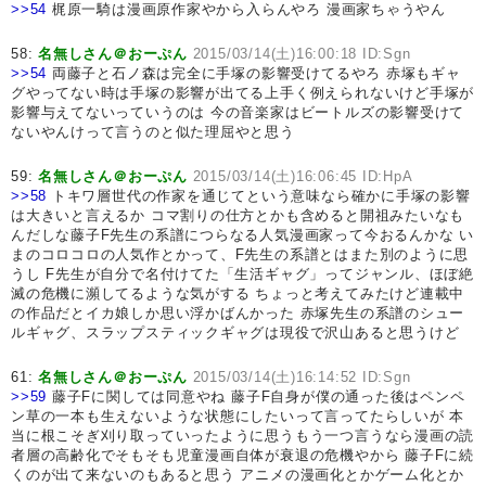
>>54
梶原一騎は漫画原作家やから入らんやろ 漫画家ちゃうやん
58:
名無しさん＠おーぷん
2015/03/14(土)16:00:18 ID:Sgn
>>54
両藤子と石ノ森は完全に手塚の影響受けてるやろ 赤塚もギャ
グやってない時は手塚の影響が出てる上手く例えられないけど手塚が
影響与えてないっていうのは 今の音楽家はビートルズの影響受けて
ないやんけって言うのと似た理屈やと思う
59:
名無しさん＠おーぷん
2015/03/14(土)16:06:45 ID:HpA
>>58
トキワ層世代の作家を通じてという意味なら確かに手塚の影響
は大きいと言えるか コマ割りの仕方とかも含めると開祖みたいなも
んだしな藤子F先生の系譜につらなる人気漫画家って今おるんかな い
まのコロコロの人気作とかって、F先生の系譜とはまた別のように思
うし F先生が自分で名付けてた「生活ギャグ」ってジャンル、ほぼ絶
滅の危機に瀕してるような気がする ちょっと考えてみたけど連載中
の作品だとイカ娘しか思い浮かばんかった 赤塚先生の系譜のシュー
ルギャグ、スラップスティックギャグは現役で沢山あると思うけど
61:
名無しさん＠おーぷん
2015/03/14(土)16:14:52 ID:Sgn
>>59
藤子Fに関しては同意やね 藤子F自身が僕の通った後はペンペ
ン草の一本も生えないような状態にしたいって言ってたらしいが 本
当に根こそぎ刈り取っていったように思うもう一つ言うなら漫画の読
者層の高齢化でそもそも児童漫画自体が衰退の危機やから 藤子Fに続
くのが出て来ないのもあると思う アニメの漫画化とかゲーム化とか