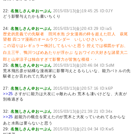
22:
名無しさん＠おーぷん
2015/03/13(金)19:45:25 ID:0JY
どう影響与えたかも書いちくり
24:
名無しさん＠おーぷん
2015/03/13(金)20:43:29 ID:iaS
歴史的意義での先駆者 田河水泡
少女漫画の枠を超えた巨人 萩尾
望都
四コマ漫画のオールラウンダー いしいひさいち
この辺りはレギュラー検討してもいいと思う
控えでは楳図かずお、
白土三平、鴨川つばめあたりが浮かぶ
なおワイの大好きな諸星大二
郎と山岸涼子は独自すぎて影響力が皆無な模様・・
25:
名無しさん＠おーぷん
2015/03/13(金)20:46:04 ID:SdM
荒木飛呂彦が結構な漫画家に影響与えとるらしいな、能力バトルの先
駆者とか言われてた気がする
27:
名無しさん＠おーぷん
2015/03/13(金)20:57:16 ID:k6P
>>25
さすがに能力は大友にゃ敵わんわ 荒木も凄いけどな、大友が
別格過ぎる
32:
名無しさん＠おーぷん
2015/03/13(金)21:39:21 ID:34x
>>25
超能力の概念を変えたのが荒木と大友っていわれてるからな
あと水島は要らないと思う
29:
名無しさん＠おーぷん
2015/03/13(金)21:04:34 ID:Kw5