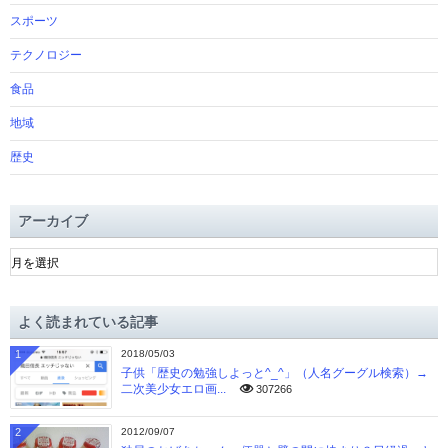
スポーツ
テクノロジー
食品
地域
歴史
アーカイブ
ア
ー
カ
イ
よく読まれている記事
ブ
1
2018/05/03
子供「歴史の勉強しよっと^_^」（人名グーグル検索）→
二次美少女エロ画...
307266
2
2012/09/07