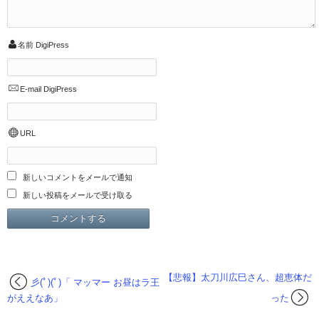
名前
DigiPress
E-mail
DigiPress
URL
新しいコメントをメールで通知
新しい投稿をメールで受け取る
【悲報】太刀川広巳さん、超恵体だ
彡(ﾟ)(ﾟ)「 マッマー お昼はラ王
がええなあ」
った