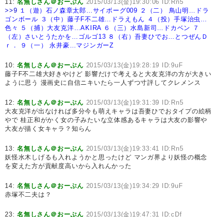
11:
名無しさん＠おーぷん
2015/03/13(金)19:30:06 ID:Rn5
>>9
１（遊）石ノ森章太郎…サイボーグ009
２（二） 鳥山明…ドラ
ゴンボール
３（中）藤子F不二雄…ドラえもん
４（投）手塚治虫…
色々
５（捕）大友克洋…AKIRA
６（三）水島新司…ドカベン
７
（左）さいとうたかを…ゴルゴ13
８（右）吾妻ひでお…とつぜんＤ
ｒ．
９（一） 永井豪…マジンガーZ
10:
名無しさん＠おーぷん
2015/03/13(金)19:28:19 ID:9uF
藤子F不二雄大好きやけど 影響だけで考えると大友克洋の方が大きい
ように思う 漫画史に自信ニキいたら一人ずつ寸評してクレメンス
12:
名無しさん＠おーぷん
2015/03/13(金)19:31:39 ID:Rn5
大友克洋が出なければ多分今も萌えキャラは吾妻ひでおタイプの絵柄
やで 桂正和がかく女の子みたいな立体感あるキャラは大友の影響や
大友が描く女キャラ？知らん
13:
名無しさん＠おーぷん
2015/03/13(金)19:33:41 ID:Rn5
妖怪水木しげるも入れようかと思ったけど マンガ界より妖怪の概念
を変えた方が貢献度高いから入れんかった
14:
名無しさん＠おーぷん
2015/03/13(金)19:34:29 ID:9uF
赤塚不二夫は？
23:
名無しさん＠おーぷん
2015/03/13(金)19:47:31 ID:cDf