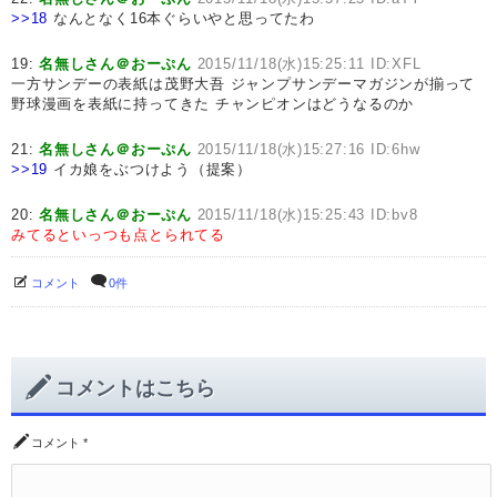
>>18
なんとなく16本ぐらいやと思ってたわ
19:
名無しさん＠おーぷん
2015/11/18(水)15:25:11 ID:XFL
一方サンデーの表紙は茂野大吾 ジャンプサンデーマガジンが揃って
野球漫画を表紙に持ってきた チャンピオンはどうなるのか
21:
名無しさん＠おーぷん
2015/11/18(水)15:27:16 ID:6hw
>>19
イカ娘をぶつけよう（提案）
20:
名無しさん＠おーぷん
2015/11/18(水)15:25:43 ID:bv8
みてるといっつも点とられてる
コメント
0件
コメントはこちら
コメント
*