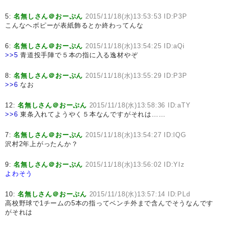
5:
名無しさん＠おーぷん
2015/11/18(水)13:53:53 ID:P3P
こんなヘボピーが表紙飾るとか終わってんな
6:
名無しさん＠おーぷん
2015/11/18(水)13:54:25 ID:aQi
>>5
青道投手陣で５本の指に入る逸材やぞ
8:
名無しさん＠おーぷん
2015/11/18(水)13:55:29 ID:P3P
>>6
なお
12:
名無しさん＠おーぷん
2015/11/18(水)13:58:36 ID:aTY
>>6
東条入れてようやく５本なんですがそれは……
7:
名無しさん＠おーぷん
2015/11/18(水)13:54:27 ID:lQG
沢村2年上がったんか？
9:
名無しさん＠おーぷん
2015/11/18(水)13:56:02 ID:YIz
よわそう
10:
名無しさん＠おーぷん
2015/11/18(水)13:57:14 ID:PLd
高校野球で1チームの5本の指ってベンチ外まで含んでそうなんです
がそれは