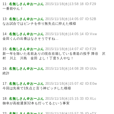
11:
名無しさん＠おーぷん
2015/11/18(水)13:58:18 ID:F29
一番前やん！
13:
名無しさん＠おーぷん
2015/11/18(水)14:05:07 ID:52B
なお試合ではピンチを作り無失点に抑えた模様
14:
名無しさん＠おーぷん
2015/11/18(水)14:05:14 ID:Vxw
金田くんの出番はなさそうですね…
15:
名無しさん＠おーぷん
2015/11/18(水)14:07:47 ID:F29
新一年を除いた名前ありの現在在籍している青道の投手 降谷 沢
村 川上 川島 金田 よし！丁度５人やな！
16:
名無しさん＠おーぷん
2015/11/18(水)14:08:28 ID:UUs
絶許
17:
名無しさん＠おーぷん
2015/11/18(水)15:07:42 ID:E0w
今回は先発で1失点と言う神ピッチした模様
18:
名無しさん＠おーぷん
2015/11/18(水)15:15:33 ID:XLc
御幸が高校通算32本も打ってるという事実
22:
名無しさん＠おーぷん
2015/11/18(水)15:57:25 ID:aTY