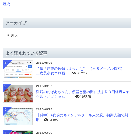
歴史
アーカイブ
ア
ー
カ
イ
よく読まれている記事
ブ
1
2018/05/03
子供「歴史の勉強しよっと^_^」（人名グーグル検索）→
二次美少女エロ画...
307249
2
2012/09/07
独居のおばあちゃん、便器と壁の間に挟まり３日経過→ヤ
クルトおばちゃん「...
105629
3
2015/06/27
【科学】4代前にネアンデルタール人の親、初期人類で判
明
61185
4
2014/03/09