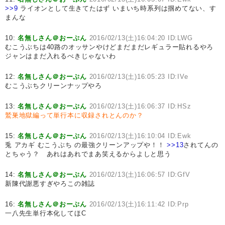
>>9
ライオンとして生きてたはず いまいち時系列は掴めてない、す
まんな
10:
名無しさん＠おーぷん
2016/02/13(土)16:04:20 ID:LWG
むこうぶちは40路のオッサンやけどまだまだレギュラー貼れるやろ
ジャンはまだ入れるべきじゃないわ
12:
名無しさん＠おーぷん
2016/02/13(土)16:05:23 ID:IVe
むこうぶちクリーンナップやろ
13:
名無しさん＠おーぷん
2016/02/13(土)16:06:37 ID:HSz
鷲巣地獄編って単行本に収録されとんのか？
15:
名無しさん＠おーぷん
2016/02/13(土)16:10:04 ID:Ewk
兎 アカギ むこうぶち の最強クリーンアップや！！
>>13
されてんの
とちゃう？ あれはあれでまあ笑えるからよしと思う
14:
名無しさん＠おーぷん
2016/02/13(土)16:06:57 ID:GfV
新陳代謝悪すぎやろこの雑誌
16:
名無しさん＠おーぷん
2016/02/13(土)16:11:42 ID:Prp
一八先生単行本化してほC