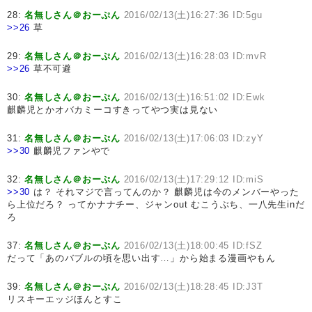
28:
名無しさん＠おーぷん
2016/02/13(土)16:27:36 ID:5gu
>>26
草
29:
名無しさん＠おーぷん
2016/02/13(土)16:28:03 ID:mvR
>>26
草不可避
30:
名無しさん＠おーぷん
2016/02/13(土)16:51:02 ID:Ewk
麒麟児とかオバカミーコすきってやつ実は見ない
31:
名無しさん＠おーぷん
2016/02/13(土)17:06:03 ID:zyY
>>30
麒麟児ファンやで
32:
名無しさん＠おーぷん
2016/02/13(土)17:29:12 ID:miS
>>30
は？ それマジで言ってんのか？ 麒麟児は今のメンバーやった
ら上位だろ？ ってかナナチー、ジャンout むこうぶち、一八先生inだ
ろ
37:
名無しさん＠おーぷん
2016/02/13(土)18:00:45 ID:fSZ
だって「あのバブルの頃を思い出す…」から始まる漫画やもん
39:
名無しさん＠おーぷん
2016/02/13(土)18:28:45 ID:J3T
リスキーエッジほんとすこ