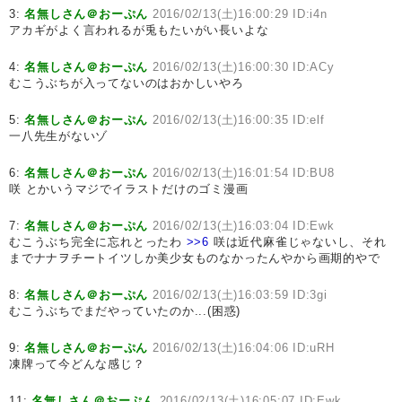
3:
名無しさん＠おーぷん
2016/02/13(土)16:00:29 ID:i4n
アカギがよく言われるが兎もたいがい長いよな
4:
名無しさん＠おーぷん
2016/02/13(土)16:00:30 ID:ACy
むこうぶちが入ってないのはおかしいやろ
5:
名無しさん＠おーぷん
2016/02/13(土)16:00:35 ID:elf
一八先生がないゾ
6:
名無しさん＠おーぷん
2016/02/13(土)16:01:54 ID:BU8
咲 とかいうマジでイラストだけのゴミ漫画
7:
名無しさん＠おーぷん
2016/02/13(土)16:03:04 ID:Ewk
むこうぶち完全に忘れとったわ
>>6
咲は近代麻雀じゃないし、それ
までナナヲチートイツしか美少女ものなかったんやから画期的やで
8:
名無しさん＠おーぷん
2016/02/13(土)16:03:59 ID:3gi
むこうぶちでまだやっていたのか...(困惑)
9:
名無しさん＠おーぷん
2016/02/13(土)16:04:06 ID:uRH
凍牌って今どんな感じ？
11:
名無しさん＠おーぷん
2016/02/13(土)16:05:07 ID:Ewk