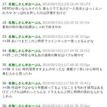
17:
名無しさん＠おーぷん
2016/02/13(土)16:16:43 ID:LPZ
HEROが良いならカナだろ 後もうでてるけど一八先生とはっくんい
れろや かっぱれを外したのは評価するけど
18:
名無しさん＠おーぷん
2016/02/13(土)16:20:12 ID:IVe
最初の頃の傀が結構おしゃれで好きやわ
23:
名無しさん＠おーぷん
2016/02/13(土)16:24:49 ID:5gu
>>18
あいつまだこのご時世でコインロッカー使っとるんかな
34:
名無しさん＠おーぷん
2016/02/13(土)17:44:52 ID:fSZ
>>23
このご時世も何もあの漫画の舞台はバブル期やぞ
35:
名無しさん＠おーぷん
2016/02/13(土)17:48:30 ID:5gu
>>34
そうか 時代背景すすまんのやったな 連載クソ長いから時代も
進むんかと思ったわ
36:
名無しさん＠おーぷん
2016/02/13(土)17:58:07 ID:ACy
>>35
作品中ではかなり年数経ってるようなことを匂わす描写はある
けど バブルは終わっとらんな ドラえもんと同じ時間の流れなんかも
しれん
38:
名無しさん＠おーぷん
2016/02/13(土)18:01:30 ID:5gu