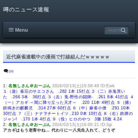
噂のニュース速報
Menu
近代麻雀連載中の漫画で打線組んだｗｗｗｗｗ
0件
1:
名無しさん＠おーぷん
2016/02/13(土)15:58:49 ID:Ewk
１（遊）雀荘のサエコさん .282 1本 15打点
２（二）赤鬼哭い
た .266 3本 36打点
３（左）兎-野性の闘牌- .261 8本 41打点
４
（一）アカギ ～闇に降り立った天才～ .220 11本 49打点
５（捕）
鉄鳴きの麒麟児 .314 27本 60打点
６（中）麻雀小僧 .291 10本
30打点
７（三）ナナヲチートイツ .210 0本 10打点
８（右）鉄牌の
ジャン! .170 1本 4打点
９（投）ヒロのやつ 3勝 15敗 4.24
2:
名無しさん＠おーぷん
2016/02/13(土)16:00:21 ID:3gi
アカギはもう老害やね...
代わりに一八先生入れて、どうぞ