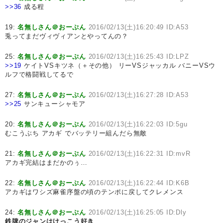
>>36
成る程
19:
名無しさん＠おーぷん
2016/02/13(土)16:20:49 ID:A53
兎ってまだヴィヴィアンとやってんの？
25:
名無しさん＠おーぷん
2016/02/13(土)16:25:43 ID:LPZ
>>19
ケイトVSキツネ（＋その他） リーVSジャッカル バニーVSウ
ルフで格闘戦してるで
27:
名無しさん＠おーぷん
2016/02/13(土)16:27:28 ID:A53
>>25
サンキューシャモア
20:
名無しさん＠おーぷん
2016/02/13(土)16:22:03 ID:5gu
むこうぶち アカギ でバッテリー組んだら無敵
21:
名無しさん＠おーぷん
2016/02/13(土)16:22:31 ID:mvR
アカギ完結はまだかのぅ…
22:
名無しさん＠おーぷん
2016/02/13(土)16:22:44 ID:K6B
アカギはワシズ麻雀序盤の頃のテンポに戻してクレメンス
24:
名無しさん＠おーぷん
2016/02/13(土)16:25:05 ID:Dly
鉄牌のジャンはけっこう好き