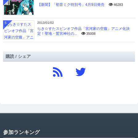
【新聞】「初音ミク特別号」4月9日発売
46283
5
2013/01/02
らき☆すたスピンオフ作品「宮河家の空腹」アニメ化決
定！聖地・鷲宮神社の...
35008
購読 / シェア
参加ランキング