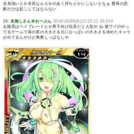
全員強いとか全員なんらかのあく持ちとかにしないとなぁ 蟹座の悲
劇だけは起こしてはならない
18:
名無しさん＠おーぷん
2016/10/05(水)15:25:11 ID:2V0
太陽系はベイブレードとか男子向け玩具だと人気や ね 後ワイのやっ
てるゲームで基の星の大きさを元におっぱいの大きさを決めたキャラ
が出てるんやけど興奮しっぱなしや