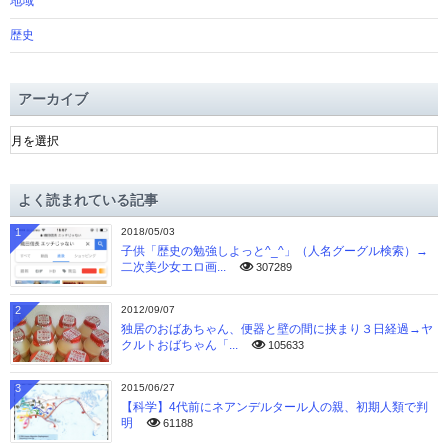
地域
歴史
アーカイブ
ア
ー
カ
イ
よく読まれている記事
ブ
1
2018/05/03
子供「歴史の勉強しよっと^_^」（人名グーグル検索）→
二次美少女エロ画...
307289
2
2012/09/07
独居のおばあちゃん、便器と壁の間に挟まり３日経過→ヤ
クルトおばちゃん「...
105633
3
2015/06/27
【科学】4代前にネアンデルタール人の親、初期人類で判
明
61188