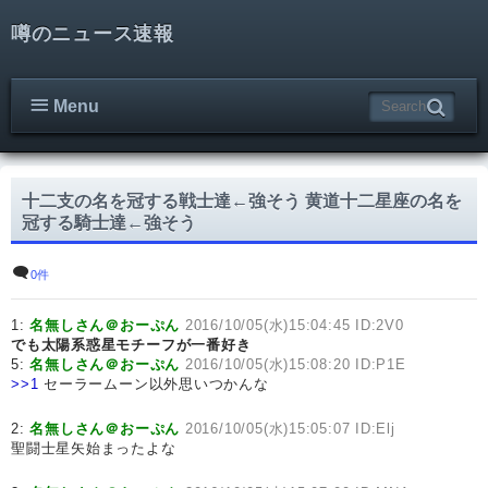
噂のニュース速報
Menu
十二支の名を冠する戦士達←強そう 黄道十二星座の名を
冠する騎士達←強そう
0件
1:
名無しさん＠おーぷん
2016/10/05(水)15:04:45 ID:2V0
でも太陽系惑星モチーフが一番好き
5:
名無しさん＠おーぷん
2016/10/05(水)15:08:20 ID:P1E
>>1
セーラームーン以外思いつかんな
2:
名無しさん＠おーぷん
2016/10/05(水)15:05:07 ID:Elj
聖闘士星矢始まったよな