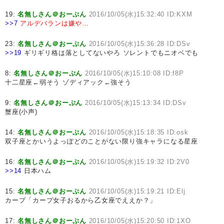
19:
名無しさん＠おーぷん
2016/10/05(水)15:32:40 ID:KXM
>>7
アルデバランは嫌や…
23:
名無しさん＠おーぷん
2016/10/05(水)15:36:28 ID:DSv
>>19
ギリギリ格は落としてないやろ ソレントでもニオベでも
8:
名無しさん＠おーぷん
2016/10/05(水)15:10:08 ID:f8P
十二星座←弱そう ゾディアック←強そう
9:
名無しさん＠おーぷん
2016/10/05(水)15:13:34 ID:DSv
蟹座(小声)
14:
名無しさん＠おーぷん
2016/10/05(水)15:18:35 ID:osk
双子座とかいうよっぽどのことがない限り強キャラになる星座
16:
名無しさん＠おーぷん
2016/10/05(水)15:19:32 ID:2V0
>>14
日本ハム
15:
名無しさん＠おーぷん
2016/10/05(水)15:19:21 ID:Elj
カープ「カープ女子おるから乙女座でええか？」
17:
名無しさん＠おーぷん
2016/10/05(水)15:20:50 ID:1XO