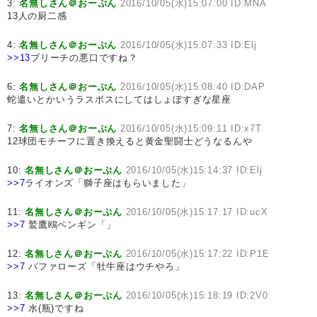
3:
名無しさん＠おーぷん
2016/10/05(水)15:07:00 ID:MNA
13人の厨二感
4:
名無しさん＠おーぷん
2016/10/05(水)15:07:33 ID:Elj
>>13
ブリーチの悪口ですね？
6:
名無しさん＠おーぷん
2016/10/05(水)15:08:40 ID:DAP
蛇遣いとかいうラスボスにしてはしょぼすぎな星座
7:
名無しさん＠おーぷん
2016/10/05(水)15:09:11 ID:x7T
12球団モチーフに置き換えると黄金聖闘士どうなるんや
10:
名無しさん＠おーぷん
2016/10/05(水)15:14:37 ID:Elj
>>7
ライオンズ「獅子座はもらいました」
11:
名無しさん＠おーぷん
2016/10/05(水)15:17:17 ID:ucX
>>7
鷲鷹鴎ペンギン「」
12:
名無しさん＠おーぷん
2016/10/05(水)15:17:22 ID:P1E
>>7
バファローズ「牡牛座はウチやろ」
13:
名無しさん＠おーぷん
2016/10/05(水)15:18:19 ID:2V0
>>7
水(瓶)ですね