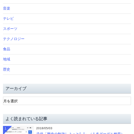
音楽
テレビ
スポーツ
テクノロジー
食品
地域
歴史
アーカイブ
ア
ー
カ
イ
よく読まれている記事
ブ
1
2018/05/03