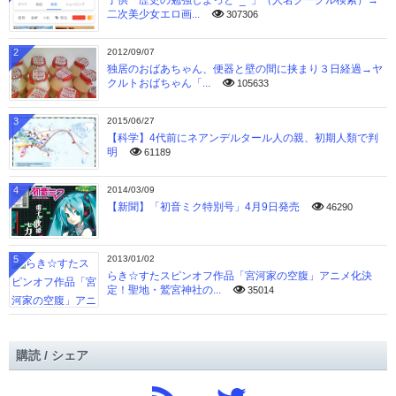
子供「歴史の勉強しよっと^_^」（人名グーグル検索）→
二次美少女エロ画...
307306
2
2012/09/07
独居のおばあちゃん、便器と壁の間に挟まり３日経過→ヤ
クルトおばちゃん「...
105633
3
2015/06/27
【科学】4代前にネアンデルタール人の親、初期人類で判
明
61189
4
2014/03/09
【新聞】「初音ミク特別号」4月9日発売
46290
5
2013/01/02
らき☆すたスピンオフ作品「宮河家の空腹」アニメ化決
定！聖地・鷲宮神社の...
35014
購読 / シェア