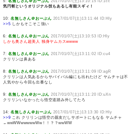
5:
名無しさん＠おーぷん
2017/01/07(土)13:10:15 ID:1cc
気円斬というオリジナル技もあるし有能スギィ！
10:
名無しさん＠おーぷん
2017/01/07(土)13:11:44 ID:Hly
>>5
しかもそこそこ強い
6:
名無しさん＠おーぷん
2017/01/07(土)13:10:53 ID:Hly
しかも奥さん超美人
独身ヤムカスwwww
7:
名無しさん＠おーぷん
2017/01/07(土)13:11:02 ID:cu4
クリリンは鼻ある
8:
名無しさん＠おーぷん
2017/01/07(土)13:11:09 ID:agR
クリリンは人気あるからサバイバル編にも出れたけど ヤムチャは不
人気やから今回も出番なし
9:
名無しさん＠おーぷん
2017/01/07(土)13:11:20 ID:uXn
クリリンいなかったら悟空道踏み外してたろ
14:
名無しさん＠おーぷん
2017/01/07(土)13:13:30 ID:Hly
>>9
これ クリリンは悟空の親友だしサポートにもなる ヤムチャ
←wwWWwwwwwWw！！？？wwWW