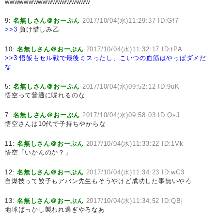
wwwwwwwwwwwwwwwwww
9:
名無しさん＠おーぷん
2017/10/04(水)11:29:37 ID:Gf7
>>3
負け惜しみ乙
10:
名無しさん＠おーぷん
2017/10/04(水)11:32:17 ID:tPA
>>3
悟飯もセル戦で最後ミスったし、こいつの血筋はやっぱダメだ
な
5:
名無しさん＠おーぷん
2017/10/04(水)09:52:12 ID:9uK
悟空って普通に喋れるのな
7:
名無しさん＠おーぷん
2017/10/04(水)09:58:03 ID:QsJ
悟空さんは10代で子持ちやからな
11:
名無しさん＠おーぷん
2017/10/04(水)11:33:22 ID:1Vk
悟空「いかんのか？」
12:
名無しさん＠おーぷん
2017/10/04(水)11:34:23 ID:wC3
自爆技って餃子もアバン先生もそうやけど成功した事無いやろ
13:
名無しさん＠おーぷん
2017/10/04(水)11:34:52 ID:QBj
地球ばっかし襲われ過ぎやろなあ