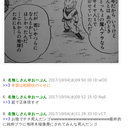
4:
名無しさん＠おーぷん
2017/10/04(水)09:50:00 ID:wO0
>>3
本質は戦闘狂のくせに
6:
名無しさん＠おーぷん
2017/10/04(水)09:52:15 ID:Nq6
>>3
超で正体現すぞ
8:
名無しさん＠おーぷん
2017/10/04(水)11:28:33 ID:vCT
>>3
お陰でチチ死んだンゴwwwwwwwwwwwwwwwwwwwww最終的
に純粋ブウに地球木端微塵にされてみんな死んだンゴ