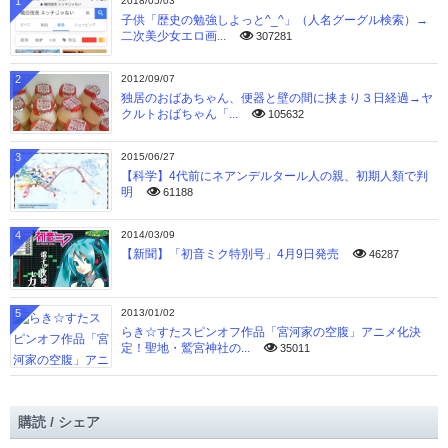
1
2018/05/03
子供「歴史の勉強しよっと^_^」（人名グーグル検索）→
二次美少女エロ画...
307281
2
2012/09/07
独居のおばあちゃん、便器と壁の間に挟まり３日経過→ヤ
クルトおばちゃん「...
105632
3
2015/06/27
【科学】4代前にネアンデルタール人の親、初期人類で判
明
61188
4
2014/03/09
【新聞】「初音ミク特別号」4月9日発売
46287
5
2013/01/02
らき☆すたスピンオフ作品「宮河家の空腹」アニメ化決
定！聖地・鷲宮神社の...
35011
購読 / シェア