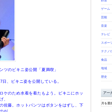
鉄道
ゲーム
芸能
音楽
テレビ
スポー
テクノ
食品
地域
ンツのビキニ姿公開「夏満喫」
歴史
7日、ビキニ姿を公開している。
アー
ロケのため水着を着たもよう。ビキニにホッ
げ、
ア
ー
の佐藤。ホットパンツはボタンをはずし、下
カ
のが