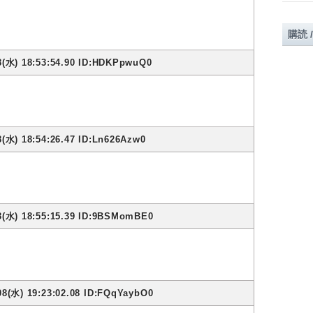
購読 
8(水) 18:53:54.90 ID:HDKPpwuQ0
(水) 18:54:26.47 ID:Ln626Azw0
8(水) 18:55:15.39 ID:9BSMomBE0
08(水) 19:23:02.08 ID:FQqYaybO0