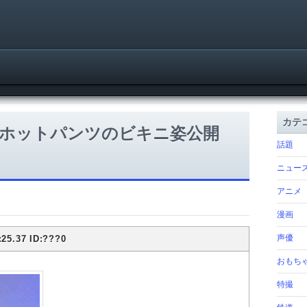
カテ
でホットパンツのビキニ姿公開
話題
ニュー
アニメ
漫画
声優
:25.37 ID:???0
おもち
特撮