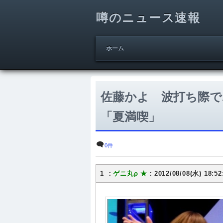
噂のニュース速報
ホーム
佐藤かよ 波打ち際
「夏満喫」
0件
1 ：
ゲニ丸ρ ★
：2012/08/08(水) 18:52