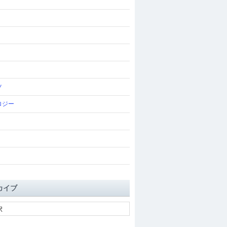
ツ
ロジー
カイブ