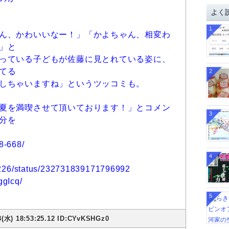
イ
よく
ブ
1
ん、かわいいなー！」「かよちゃん、相変わ
」と
っている子どもが佐藤に見とれている姿に、
てる
2
しちゃいますね」というツッコミも。
夏を満喫させて頂いております！」とコメン
3
分を
8-668/
4
o1226/status/232731839171796992
ggIcq/
5
8(水) 18:53:25.12 ID:CYvKSHGz0