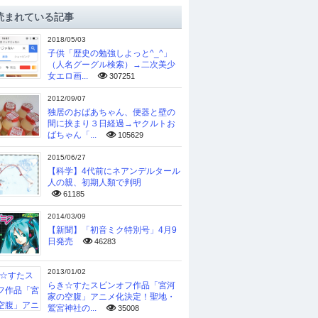
読まれている記事
2018/05/03
子供「歴史の勉強しよっと^_^」
（人名グーグル検索）→二次美少
女エロ画...
307251
2012/09/07
独居のおばあちゃん、便器と壁の
間に挟まり３日経過→ヤクルトお
ばちゃん「...
105629
2015/06/27
【科学】4代前にネアンデルタール
人の親、初期人類で判明
61185
2014/03/09
【新聞】「初音ミク特別号」4月9
日発売
46283
2013/01/02
らき☆すたスピンオフ作品「宮河
家の空腹」アニメ化決定！聖地・
鷲宮神社の...
35008