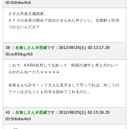
ID:5I8r8w4h0
さすが共産主義国家。
ＫＦＡの会長が国会で自白させられた件といい、北朝鮮と区別
つかないんだが？
38 ：
名無しさん＠恐縮です
：2012/08/25(土) 02:13:17.29
ID:mR5IkgrK0
これで、KARA批判してる奴って 韓国の連中と考え方のレベ
ルかわんねーだろｗｗｗｗｗ
余裕をもち許す！ッて大人な見方をして守ってれば、向こうの
ファンは少なくとも日本を認めてくれるのに。
42 ：
名無しさん＠恐縮です
：2012/08/25(土) 02:15:38.35
ID:5I8r8w4h0