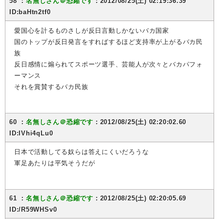
58 ：
名無しさん＠恐縮です
：2012/08/25(土) 02:19:36.39
ID:baHtn2tf0
愛国心を計るものさしが反日言動しかないバカ国家
国のトップが反日発言をすればするほど支持率が上がるバカ民
族
反日感情に煽られてスポーツ選手、芸能人が次々とバカパフォ
ーマンス
それを賞賛するバカ民族
60 ：
名無しさん＠恐縮です
：2012/08/25(土) 02:20:02.60
ID:IVhi4qLu0
日本で活動してる奴らは答えにくいだろうな
軍足あたりは平気そうだが
61 ：
名無しさん＠恐縮です
：2012/08/25(土) 02:20:05.69
ID:/R59WHSv0