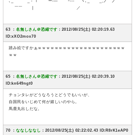
､_ _ ‐''ｌ `ー‐―''" ⌒'ｰ--‐'´｀ヽ､_ _,ノ ノ
￣￣ | ／
63 ：
名無しさん＠恐縮です
：2012/08/25(土) 02:20:19.63
ID:xXO2mox70
踏み絵ですかぁｗｗｗｗｗｗｗｗｗｗｗｗｗｗｗｗｗｗｗｗｗ
ｗｗ
65 ：
名無しさん＠恐縮です
：2012/08/25(土) 02:20:39.10
ID:kn649ngt0
チョンタレがどうなろうとどうでもいいが、
自国民をいじめて何が嬉しいのやら。
馬鹿丸出しだな。
70 ：
ななしななし
：2012/08/25(土) 02:22:02.43 ID:R8rK1eAP0