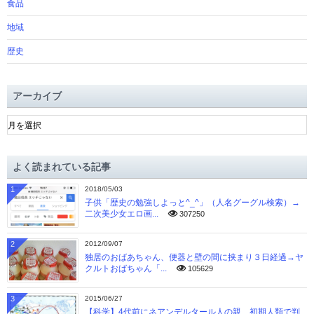
食品
地域
歴史
アーカイブ
ア
ー
カ
イ
よく読まれている記事
ブ
1
2018/05/03
子供「歴史の勉強しよっと^_^」（人名グーグル検索）→
二次美少女エロ画...
307250
2
2012/09/07
独居のおばあちゃん、便器と壁の間に挟まり３日経過→ヤ
クルトおばちゃん「...
105629
3
2015/06/27
【科学】4代前にネアンデルタール人の親、初期人類で判