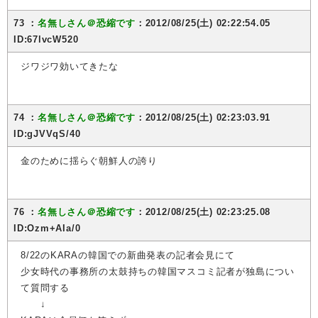
73 ：
名無しさん＠恐縮です
：2012/08/25(土) 02:22:54.05
ID:67lvcW520
ジワジワ効いてきたな
74 ：
名無しさん＠恐縮です
：2012/08/25(土) 02:23:03.91
ID:gJVVqS/40
金のために揺らぐ朝鮮人の誇り
76 ：
名無しさん＠恐縮です
：2012/08/25(土) 02:23:25.08
ID:Ozm+AIa/0
8/22のKARAの韓国での新曲発表の記者会見にて
少女時代の事務所の太鼓持ちの韓国マスコミ記者が独島につい
て質問する
↓