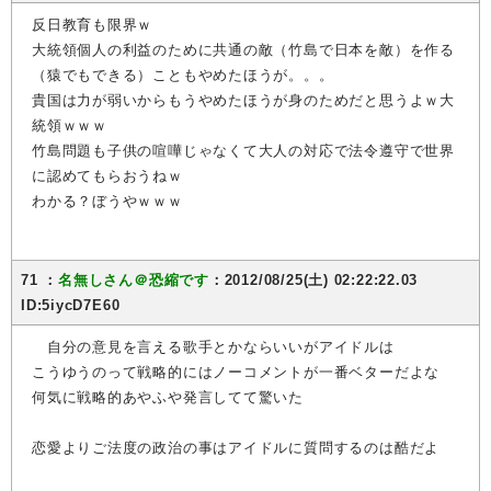
反日教育も限界ｗ
大統領個人の利益のために共通の敵（竹島で日本を敵）を作る
（猿でもできる）こともやめたほうが。。。
貴国は力が弱いからもうやめたほうが身のためだと思うよｗ大
統領ｗｗｗ
竹島問題も子供の喧嘩じゃなくて大人の対応で法令遵守で世界
に認めてもらおうねｗ
わかる？ぼうやｗｗｗ
71 ：
名無しさん＠恐縮です
：2012/08/25(土) 02:22:22.03
ID:5iycD7E60
自分の意見を言える歌手とかならいいがアイドルは
こうゆうのって戦略的にはノーコメントが一番ベターだよな
何気に戦略的あやふや発言してて驚いた
恋愛よりご法度の政治の事はアイドルに質問するのは酷だよ