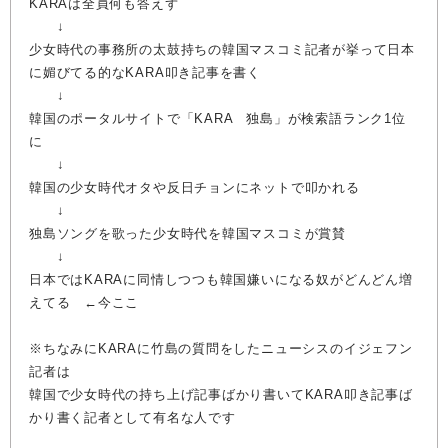
KARAは全員何も答えず
↓
少女時代の事務所の太鼓持ちの韓国マスコミ記者が挙って日本
に媚びてる的なKARA叩き記事を書く
↓
韓国のポータルサイトで「KARA 独島」が検索語ランク1位
に
↓
韓国の少女時代オタや反日チョンにネットで叩かれる
↓
独島ソングを歌った少女時代を韓国マスコミが賞賛
↓
日本ではKARAに同情しつつも韓国嫌いになる奴がどんどん増
えてる ←今ここ
※ちなみにKARAに竹島の質問をしたニューシスのイジェフン
記者は
韓国で少女時代の持ち上げ記事ばかり書いてKARA叩き記事ば
かり書く記者として有名な人です