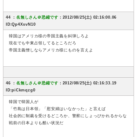
44 ：
名無しさん＠恐縮です
：2012/08/25(土) 02:16:00.06
ID:Qp4XsvN10
韓国はアメリカ様の帝国主義を糾弾しろよ
現在でも中東占領してるところだろ
帝国主義憎しならアメリカ様にものを言えよ
46 ：
名無しさん＠恐縮です
：2012/08/25(土) 02:16:33.19
ID:piCkmqzg0
韓国で韓国人が
「竹島は日本領」「慰安婦はいなかった」と言えば
社会的に制裁を受けるどころか、警察にしょっぴかれるからな
戦前の日本よりも酷い状況だ