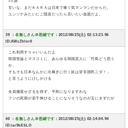
>>38
甘いな。まだＫＡＲＡは日本で稼ぐ気マンマンだからだ。
ユンソナみたいにご隠居だったら言いたい放題だよ。
39 ：
名無しさん＠恐縮です
：2012/08/25(土) 02:13:23.96
ID:AWzZhInr0
これ利用すりゃいいんだよ
韓国世論とマスコミに、あらゆる韓国芸人に「竹島どう思う
か、
そもそも日本なんかに出稼ぎに行く奴は皆非国民ニダ！」
と言うようにけしかける
全員撤退せざるを得ず、平和になりますわな
フジの死期が若干伸びることになりそうなのが玉にきずだが
40 ：
名無しさん＠恐縮です
：2012/08/25(土) 02:14:04.94
ID:iar9bE6LO