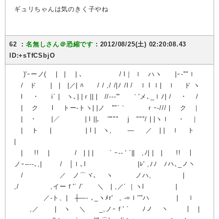
ギュリちゃんは気のきく子やね
62 ：
名無しさん＠恐縮です
：2012/08/25(土) 02:20:08.43
ID:+sTfCSbjO
)'ｰーノ( | | | ､ / l｜ ｌ ハヽ |ｰ‐''"ｌ
/ ド | | |／| ﾊ / / ,/ /|ﾉ /l / ｌ l ｌ| ｌ ド ヽ
l ･ i´ | ヽ､| |ｒ|| | //--‐'" ｀'メ､_ｌﾉ| / ・ /
| ク l トー-トヽ| |ノ ''"´｀ ｒｰ-/// | ク ｜
| ･ |／ | l ||､ ''""" j ""''/ | |ヽｌ ・ ｜
| ト | | l | ヽ, ― ／ | | ｌ ト
|
| !! | / | | | ` ｰ-‐ ' ´|| ,ﾉ| | | !! ｜
ノｰ‐---､,| / │ｌ､l |ﾚ' ,ﾉﾉ ﾉハ､_ノヽ
/ ／ ノ⌒ヾ､ ヽ ノハ, |
,/ ,イーｆ'´ /´ ＼ | ,／´ ｜ヽl |
／-ト、| ┼―- ､_ヽﾒr' , -=ｌ''"ハ | ｌ
,／ | ヽ ＼ _,ノｰｆ' ´ ﾉノ ヽ ｜ |