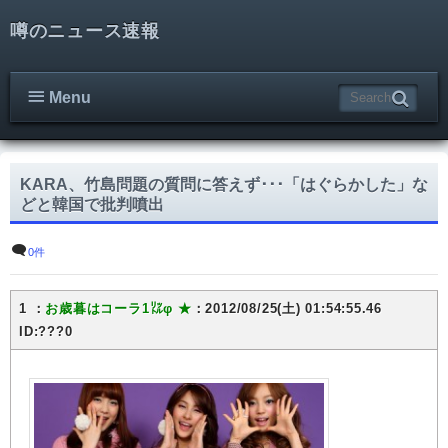
噂のニュース速報
Menu
KARA、竹島問題の質問に答えず･･･「はぐらかした」な
どと韓国で批判噴出
0件
1 ：
お歳暮はコーラ1㍑φ ★
：2012/08/25(土) 01:54:55.46
ID:???0