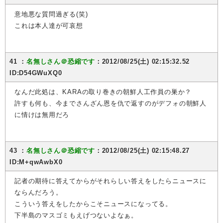
意地悪な質問過ぎる(笑)
これは本人達が可哀想
41 ：
名無しさん＠恐縮です
：2012/08/25(土) 02:15:32.52
ID:D54GWuXQ0
なんだ此処は、KARAの取り巻きの朝鮮人工作員の巣か？
許すも何も、今までさんざん恩を仇で返すのがデフォの朝鮮人
に情けは無用だろ
43 ：
名無しさん＠恐縮です
：2012/08/25(土) 02:15:48.27
ID:M+qwAwbX0
記者の期待に答えてからがそれらしい答えをしたらニュースに
ならんだろう。
こういう答えをしたからこそニュースになってる。
下半島のマスゴミもえげつないよなぁ。