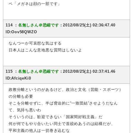
ペ「メガネは顔の一部です」
114 ：
名無しさん＠恐縮です
：2012/08/25(土) 02:36:47.40
ID:Oov58QWZO
なんつーか可哀想な気はする
日本人はこんな意地悪な質問はしないよ
115 ：
名無しさん＠恐縮です
：2012/08/25(土) 02:37:41.46
ID:AfciqeKi0
政教分離というのがあるけど、政治と文化（芸能・スポーツ）
の分離も必要
そこを分離せずに、半ば脅迫的に“一致団結”させようだなん
て、気持ち悪いわ
そういうのは、歓迎できない「国家間好戦主義」だ
何が何でもやり合いたい同士で首絞めあうのは結構だが、
平和主義の他人は一切巻き込むな