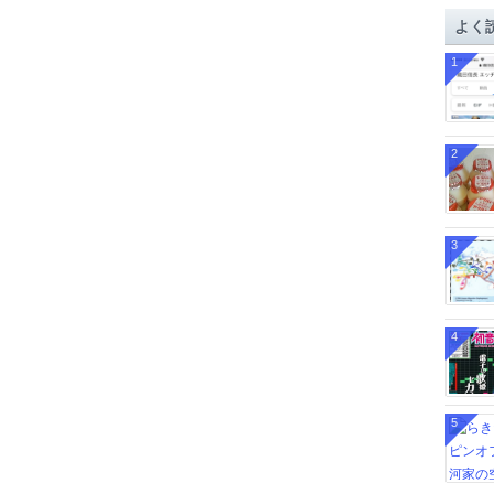
イ
よく
ブ
1
2
3
4
5