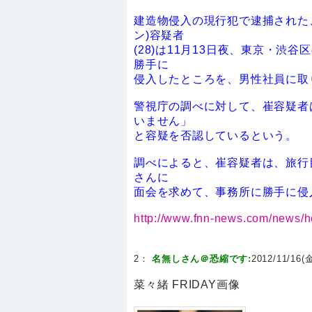
建造物侵入の現行犯で逮捕された
ン)容疑者
(28)は11月13日夜、東京・
勝手に
侵入したところを、男性社員に取
警視庁の調べに対して、崔容疑者
いません」
と容疑を否認しているという。
調べによると、崔容疑者は、旅行
さんに
面会を求めて、事務所に勝手に侵入した
http://www.fnn-news.com/news/
2：
名無しさん＠恐縮です:
2012/11/16(金
菜々緒 FRIDAY画像