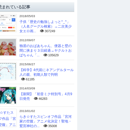
読まれている記事
2018/05/03
子供「歴史の勉強しよっと^_^」
（人名グーグル検索）→二次美少
女エロ画...
307249
2012/09/07
独居のおばあちゃん、便器と壁の
間に挟まり３日経過→ヤクルトお
ばちゃん「...
105629
2015/06/27
【科学】4代前にネアンデルタール
人の親、初期人類で判明
61185
2014/03/09
【新聞】「初音ミク特別号」4月9
日発売
46283
2013/01/02
らき☆すたスピンオフ作品「宮河
家の空腹」アニメ化決定！聖地・
鷲宮神社の...
35008