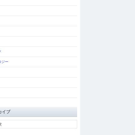
ツ
ロジー
カイブ