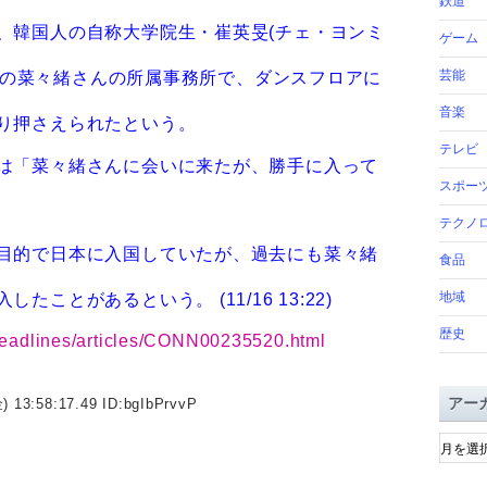
鉄道
、韓国人の自称大学院生・崔英旻(チェ・ヨンミ
ゲーム
芸能
渋谷区の菜々緒さんの所属事務所で、ダンスフロアに
音楽
り押さえられたという。
テレビ
は「菜々緒さんに会いに来たが、勝手に入って
スポー
テクノ
目的で日本に入国していたが、過去にも菜々緒
食品
地域
ことがあるという。 (11/16 13:22)
歴史
headlines/articles/CONN00235520.html
アー
) 13:58:17.49 ID:
bgIbPrvvP
ア
ー
カ