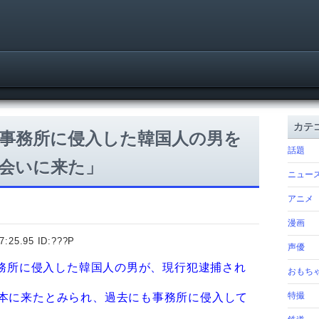
カテ
事務所に侵入した韓国人の男を
話題
会いに来た」
ニュー
アニメ
漫画
7:25.95 ID:
???P
声優
事務所に侵入した韓国人の男が、現行犯逮捕され
おもち
特撮
本に来たとみられ、過去にも事務所に侵入して