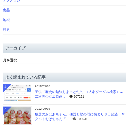
テクノロジー
食品
地域
歴史
アーカイブ
ア
ー
カ
イ
よく読まれている記事
ブ
1
2018/05/03
子供「歴史の勉強しよっと^_^」（人名グーグル検索）→
二次美少女エロ画...
307261
2
2012/09/07
独居のおばあちゃん、便器と壁の間に挟まり３日経過→ヤ
クルトおばちゃん「...
105631