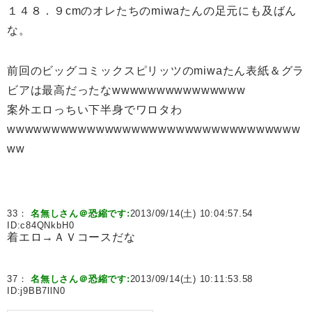
１４８．９cmのオレたちのmiwaたんの足元にも及ばん
な。
前回のビッグコミックスピリッツのmiwaたん表紙＆グラ
ビアは最高だったなwwwwwwwwwwwwwww
案外エロっちい下半身でワロタわ
wwwwwwwwwwwwwwwwwwwwwwwwwwwwwwwww
ww
33：
名無しさん＠恐縮です:
2013/09/14(土) 10:04:57.54
ID:
c84QNkbH0
着エロ→ＡＶコースだな
37：
名無しさん＠恐縮です:
2013/09/14(土) 10:11:53.58
ID:
j9BB7llN0