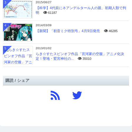
3
2015/06/27
【科学】4代前にネアンデルタール人の親、初期人類で判
明
61187
4
2014/03/09
【新聞】「初音ミク特別号」4月9日発売
46285
5
2013/01/02
らき☆すたスピンオフ作品「宮河家の空腹」アニメ化決
定！聖地・鷲宮神社の...
35010
購読 / シェア