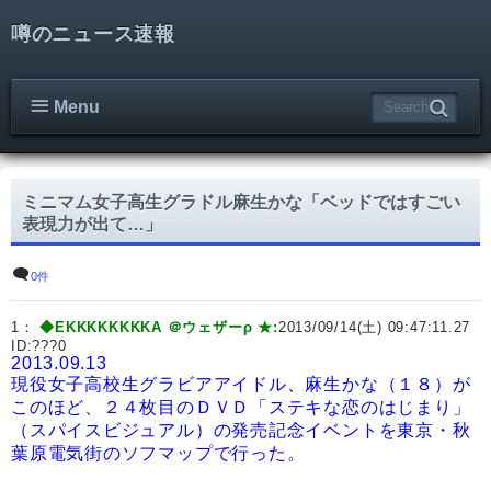
噂のニュース速報
Menu
ミニマム女子高生グラドル麻生かな「ベッドではすごい
表現力が出て…」
0件
1：
◆EKKKKKKKKA ＠ウェザーρ ★:
2013/09/14(土) 09:47:11.27
ID:
???0
2013.09.13
現役女子高校生グラビアアイドル、麻生かな（１８）が
このほど、２４枚目のＤＶＤ「ステキな恋のはじまり」
（スパイスビジュアル）の発売記念イベントを東京・秋
葉原電気街のソフマップで行った。