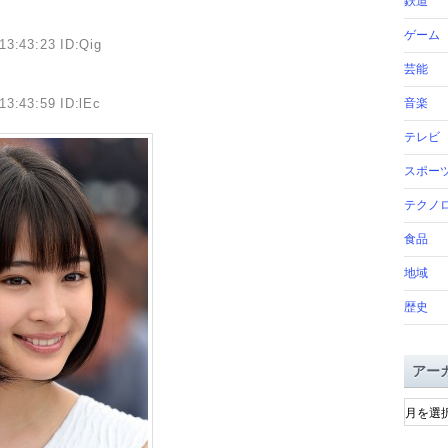
鉄道
ゲーム
13:43:23 ID:Qig
芸能
13:43:59 ID:lEc
音楽
テレビ
スポー
テクノ
食品
地域
歴史
アー
ア
ー
カ