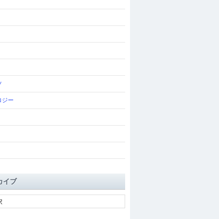
ツ
ロジー
カイブ