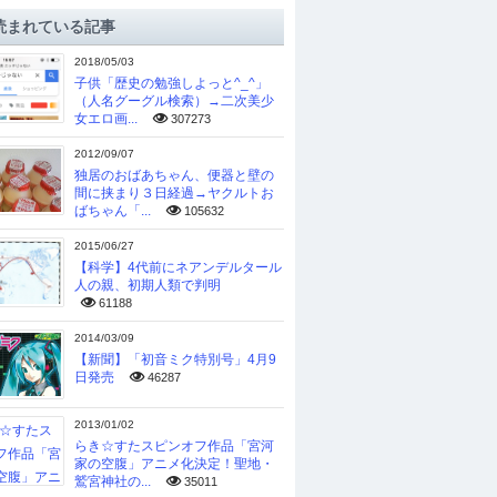
読まれている記事
2018/05/03
子供「歴史の勉強しよっと^_^」
（人名グーグル検索）→二次美少
女エロ画...
307273
2012/09/07
独居のおばあちゃん、便器と壁の
間に挟まり３日経過→ヤクルトお
ばちゃん「...
105632
2015/06/27
【科学】4代前にネアンデルタール
人の親、初期人類で判明
61188
2014/03/09
【新聞】「初音ミク特別号」4月9
日発売
46287
2013/01/02
らき☆すたスピンオフ作品「宮河
家の空腹」アニメ化決定！聖地・
鷲宮神社の...
35011