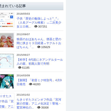
読まれている記事
2018/05/03
子供「歴史の勉強しよっと^_^」
（人名グーグル検索）→二次美少
女エロ画...
307251
2012/09/07
独居のおばあちゃん、便器と壁の
間に挟まり３日経過→ヤクルトお
ばちゃん「...
105629
2015/06/27
【科学】4代前にネアンデルタール
人の親、初期人類で判明
61185
2014/03/09
【新聞】「初音ミク特別号」4月9
日発売
46283
2013/01/02
らき☆すたスピンオフ作品「宮河
家の空腹」アニメ化決定！聖地・
鷲宮神社の...
35008