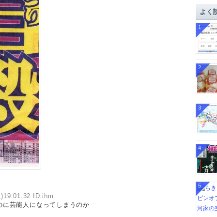
イ
よく
ブ
1
2
3
4
5
)19:01:32 ID:ihm
のに芸能人になってしまうのか