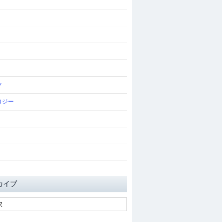
ツ
ロジー
カイブ