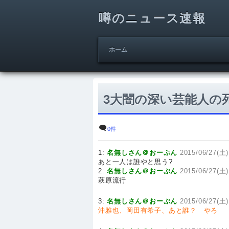
噂のニュース速報
ホーム
3大闇の深い芸能人の
0件
1:
名無しさん＠おーぷん
2015/06/27(土)
あと一人は誰やと思う?
2:
名無しさん＠おーぷん
2015/06/27(土)
萩原流行
3:
名無しさん＠おーぷん
2015/06/27(土)
沖雅也、岡田有希子、あと誰？ やろ