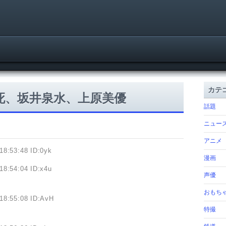
カテ
死、坂井泉水、上原美優
話題
ニュー
アニメ
18:53:48 ID:0yk
漫画
18:54:04 ID:x4u
声優
おもち
18:55:08 ID:AvH
特撮