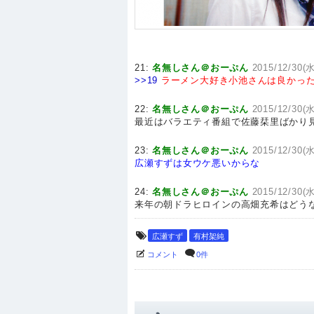
21:
名無しさん＠おーぷん
2015/12/30(水
>>19
ラーメン大好き小池さんは良かっ
22:
名無しさん＠おーぷん
2015/12/30(水
最近はバラエティ番組で佐藤栞里ばかり
23:
名無しさん＠おーぷん
2015/12/30(水
広瀬すずは女ウケ悪いからな
24:
名無しさん＠おーぷん
2015/12/30(水
来年の朝ドラヒロインの高畑充希はどうな
広瀬すず
有村架純
コメント
0件