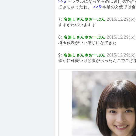
>>5
トラブルになってるのは週刊誌で読
てきちゃったね。
>>6
本業の女優では全
7:
名無しさん＠おーぷん
2015/12/29(火)
すずかわいいよすず
8:
名無しさん＠おーぷん
2015/12/29(火)
埼玉代表がいい感じになてきた
9:
名無しさん＠おーぷん
2015/12/29(火)
確かに可愛いけど胸がぺったんこでござ