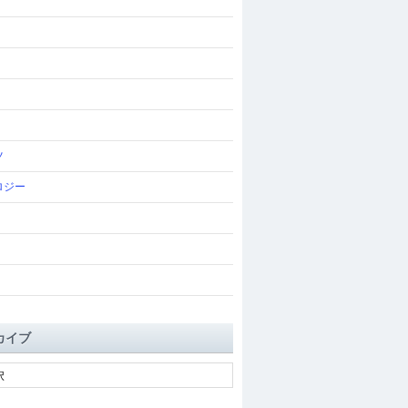
ツ
ロジー
カイブ