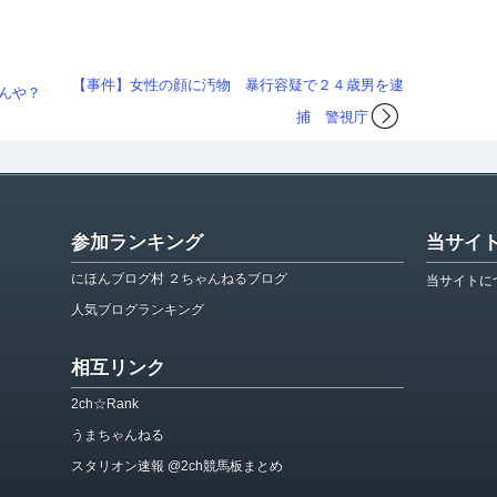
【事件】女性の顔に汚物 暴行容疑で２４歳男を逮
んや？
捕 警視庁
参加ランキング
当サイ
にほんブログ村 ２ちゃんねるブログ
当サイトに
人気ブログランキング
相互リンク
2ch☆Rank
うまちゃんねる
スタリオン速報 @2ch競馬板まとめ