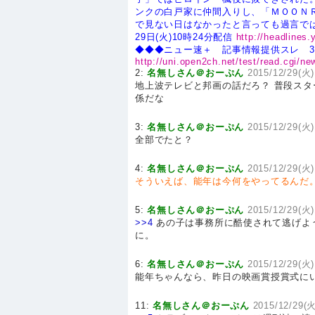
ンクの白戸家に仲間入りし、「ＭＯＯＮ
で見ない日はなかったと言っても過言で
29日(火)10時24分配信
http://headlines
◆◆◆ニュー速＋ 記事情報提供スレ 3
http://uni.open2ch.net/test/read.cgi/n
2:
名無しさん＠おーぷん
2015/12/29(火)
地上波テレビと邦画の話だろ？ 普段ス
係だな
3:
名無しさん＠おーぷん
2015/12/29(火)
全部でたと？
4:
名無しさん＠おーぷん
2015/12/29(火)
そういえば、能年は今何をやってるんだ
5:
名無しさん＠おーぷん
2015/12/29(火)
>>4
あの子は事務所に酷使されて逃げよ
に。
6:
名無しさん＠おーぷん
2015/12/29(火)
能年ちゃんなら、昨日の映画賞授賞式に
11:
名無しさん＠おーぷん
2015/12/29(火