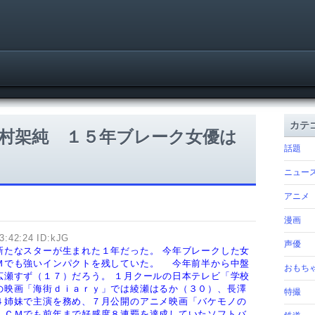
カテ
村架純 １５年ブレーク女優は
話題
ニュー
アニメ
漫画
3:42:24 ID:kJG
声優
新たなスターが生まれた１年だった。
今年ブレークした女
Ｍでも強いインパクトを残していた。
今年前半から中盤
おもち
広瀬すず（１７）だろう。
１月クールの日本テレビ「学校
の映画「海街ｄｉａｒｙ」では綾瀬はるか（３０）、長澤
特撮
４姉妹で主演を務め、７月公開のアニメ映画「バケモノの
。ＣＭでも前年まで好感度８連覇を達成していたソフトバ