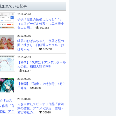
読まれている記事
2018/05/03
子供「歴史の勉強しよっと^_^」
（人名グーグル検索）→二次美少
女エロ画...
307266
2012/09/07
独居のおばあちゃん、便器と壁の
間に挟まり３日経過→ヤクルトお
ばちゃん「...
105631
2015/06/27
【科学】4代前にネアンデルタール
人の親、初期人類で判明
61187
2014/03/09
【新聞】「初音ミク特別号」4月9
日発売
46285
2013/01/02
らき☆すたスピンオフ作品「宮河
家の空腹」アニメ化決定！聖地・
鷲宮神社の...
35010