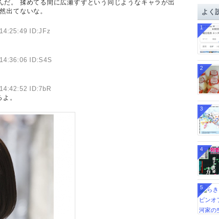
んだ。 揉めてる間に広瀬すずという同じようなキャラが出
イ
然出てないな。
よく
ブ
1
14:25:49 ID:JFz
14:36:06 ID:S4S
2
14:42:52 ID:7bR
るよ。
3
4
5