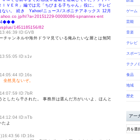
鉄道
ＲＩＶＥＲ」編では元「ちびまる子ちゃん」役に。
テレビ
はない。
続き Yahoo!ニュース/スポニチアネックス 12月
ゲーム
.yahoo.co.jp/hl?a=20151229-00000086-spnannex-ent
芸能
4◆◆◆
ewsplus/1451185156/82
13:46:39 ID:GVB
音楽
ターチャンネルや海外ドラマ見ている俺みたいな層とは無関
テレビ
スポー
13:55:05 ID:s1v
テクノ
14:05:44 ID:16s
食品
。
全然見ないぞ。
地域
14:07:59 ID:7bR
歴史
うとしたら干された。 事務所は選んだ方がいいよ、ほんと
アー
14:12:04 ID:nTb
いたよ
ア
ー
)16:43:56 ID:16s
カ