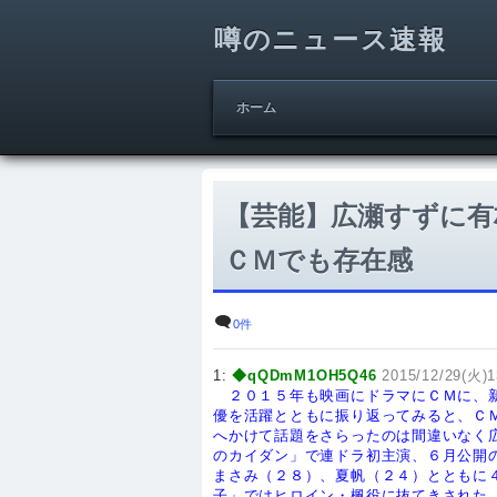
噂のニュース速報
ホーム
【芸能】広瀬すずに有
ＣＭでも存在感
0件
1:
◆qQDmM1OH5Q46
2015/12/29(火)1
２０１５年も映画にドラマにＣＭに、
優を活躍とともに振り返ってみると、Ｃ
へかけて話題をさらったのは間違いなく
のカイダン」で連ドラ初主演、６月公開
まさみ（２８）、夏帆（２４）とともに
子」ではヒロイン・楓役に抜てきされた