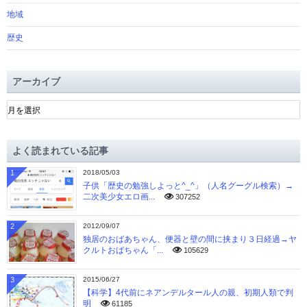
地域
歴史
アーカイブ
ア
ー
カ
イ
よく読まれている記事
ブ
1
2018/05/03
子供「歴史の勉強しよっと^_^」（人名グーグル検索）→
二次美少女エロ画...
307252
2
2012/09/07
独居のおばあちゃん、便器と壁の間に挟まり３日経過→ヤ
クルトおばちゃん「...
105629
3
2015/06/27
【科学】4代前にネアンデルタール人の親、初期人類で判
明
61185