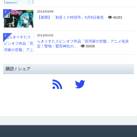
4
2014/03/09
【新聞】「初音ミク特別号」4月9日発売
46283
5
2013/01/02
らき☆すたスピンオフ作品「宮河家の空腹」アニメ化決
定！聖地・鷲宮神社の...
35008
購読 / シェア