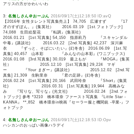
アリスの方がかわいいわ
3:
名無しさん＠おーぷん
2016/09/17(土)12:18:50 ID:avQ
【2016年 女性タレント写真集売上】 74,705 広瀬すず 『17
才のすずぽん。』(集英社） 2016.03.19 [1st.フォトブック]
74,088 生田絵梨花 『転調』(集英社)
2016.01.21 [1st.写真集] 54,150 指原莉乃 『スキャンダル
中毒』(講談社) 2016.03.22 [2nd.写真集] 42,237 深川麻
衣 『ずっと、そばにいたい』(幻冬舎) 2016.06.09 [1st.写
真集] 40,457 山本彩 『みんなの山本彩』(ワニブックス)
2016.01.08 [3rd.写真集] 30,019 最上もが 『MOGA』(集英
社） 2015.12.10 [1st.写真集] 29,224 マギ
ー 『Your まぎー』(講談社) 2015.12.02 [2nd.写
真集] 21,309 生駒里奈 『君の足跡』(幻冬舎)
2016.02.24 [1st.写真集] 20,166 武田玲奈 『Short』(集英
社) 2016.03.31 [1st.写真集] 19,944 高橋みな
み 『写りな、写りな』(光文社) 2016.02.24 [2nd.フォ
トブック] 参考 *3210 橋本環奈 ファースト写真集 『Little Star -
KANNA』 **,852 橋本環奈in映画『セーラー服と機関銃 -卒業-』フ
ォトブック
4:
名無しさん＠おーぷん
2016/09/17(土)12:18:53 ID:Opv
ハシカンのおっぱい画像ハラデイ