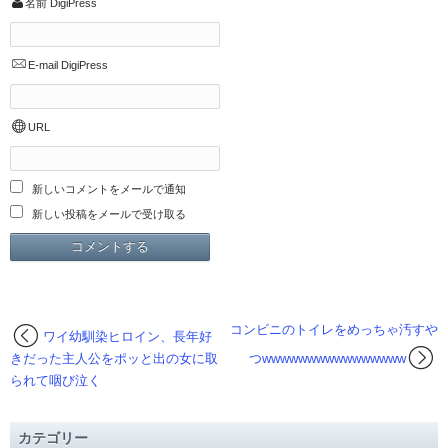
名前
DigiPress
E-mail
DigiPress
URL
新しいコメントをメールで通知
新しい投稿をメールで受け取る
コンビニのトイレをめっちゃ汚すや
ワイ幼馴染ヒロイン、長年好
きだった主人公をポッと出の女に取
つwwwwwwwwwwwwwwww
られて咽び泣く
カテゴリー