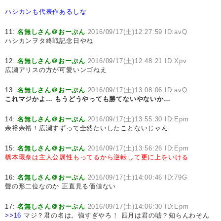
ハシカンも代表作あるしな
11:
名無しさん＠おーぷん
2016/09/17(土)12:27:59 ID:avQ
ハシカンヲタ終戦記念日やね
12:
名無しさん＠おーぷん
2016/09/17(土)12:48:21 ID:Xpv
広瀬アリスの方が可愛いンゴねえ
13:
名無しさん＠おーぷん
2016/09/17(土)13:08:06 ID:avQ
これマジかよ…
もうどうやっても勝てないやないか…
14:
名無しさん＠おーぷん
2016/09/17(土)13:55:30 ID:Epm
余裕余裕！広瀬すずって全然たいしたことないじゃん
15:
名無しさん＠おーぷん
2016/09/17(土)13:56:26 ID:Epm
橋本環奈は主人公属性もってるから逆転して更に上をいける
16:
名無しさん＠おーぷん
2016/09/17(土)14:00:46 ID:79G
聲の形二位なのか 正直見る価値ない
17:
名無しさん＠おーぷん
2016/09/17(土)14:06:30 ID:Epm
>>16
マジ？君の名は。強すぎやろ！ 四月は君の嘘？知らんわそん