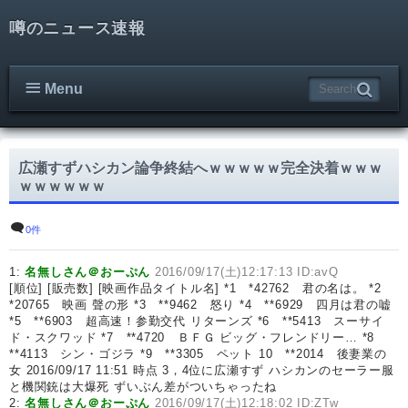
噂のニュース速報
Menu
広瀬すずハシカン論争終結へｗｗｗｗｗ完全決着ｗｗｗ
ｗｗｗｗｗｗ
0件
1:
名無しさん＠おーぷん
2016/09/17(土)12:17:13 ID:avQ
[順位] [販売数] [映画作品タイトル名] *1 *42762 君の名は。 *2
*20765 映画 聲の形 *3 **9462 怒り *4 **6929 四月は君の嘘
*5 **6903 超高速！参勤交代 リターンズ *6 **5413 スーサイ
ド・スクワッド *7 **4720 ＢＦＧ ビッグ・フレンドリー… *8
**4113 シン・ゴジラ *9 **3305 ペット 10 **2014 後妻業の
女 2016/09/17 11:51 時点 3，4位に広瀬すず ハシカンのセーラー服
と機関銃は大爆死 ずいぶん差がついちゃったね
2:
名無しさん＠おーぷん
2016/09/17(土)12:18:02 ID:ZTw