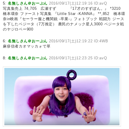
5:
名無しさん＠おーぷん
2016/09/17(土)12:19:16 ID:avQ
写真集売上 74,705 広瀬すず 『17才のすずぽん。』 *3210
橋本環奈 ファースト写真集 『Little Star -KANNA』 **,852 橋本環
奈in映画『セーラー服と機関銃 -卒業-』フォトブック 戦闘力 ジース
を下したベジータ（7万推定） 農民のナメック星人3000 ベジータ戦
のヤジロベー900
6:
名無しさん＠おーぷん
2016/09/17(土)12:19:22 ID:4WB
麻疹信者カオマッカォで草
8:
名無しさん＠おーぷん
2016/09/17(土)12:23:25 ID:avQ