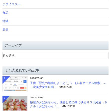
テクノロジー
食品
地域
歴史
アーカイブ
ア
ー
カ
イ
よく読まれている記事
ブ
1
2018/05/03
子供「歴史の勉強しよっと^_^」（人名グーグル検索）→
二次美少女エロ画...
307281
2
2012/09/07
独居のおばあちゃん、便器と壁の間に挟まり３日経過→ヤ
クルトおばちゃん「...
105632