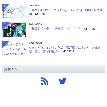
3
2015/06/27
【科学】4代前にネアンデルタール人の親、初期人類で判
明
61188
4
2014/03/09
【新聞】「初音ミク特別号」4月9日発売
46287
5
2013/01/02
らき☆すたスピンオフ作品「宮河家の空腹」アニメ化決
定！聖地・鷲宮神社の...
35011
購読 / シェア