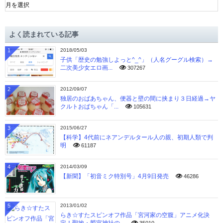
ー
カ
イ
よく読まれている記事
ブ
1
2018/05/03
子供「歴史の勉強しよっと^_^」（人名グーグル検索）→
二次美少女エロ画...
307267
2
2012/09/07
独居のおばあちゃん、便器と壁の間に挟まり３日経過→ヤ
クルトおばちゃん「...
105631
3
2015/06/27
【科学】4代前にネアンデルタール人の親、初期人類で判
明
61187
4
2014/03/09
【新聞】「初音ミク特別号」4月9日発売
46286
5
2013/01/02
らき☆すたスピンオフ作品「宮河家の空腹」アニメ化決