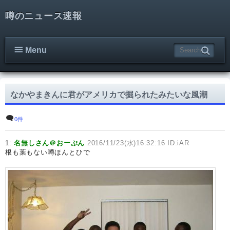
噂のニュース速報
Menu
なかやまきんに君がアメリカで掘られたみたいな風潮
0件
1:
名無しさん＠おーぷん
2016/11/23(水)16:32:16 ID:iAR
根も葉もない噂ほんとひで