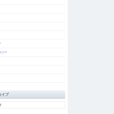
ツ
ロジー
カイブ