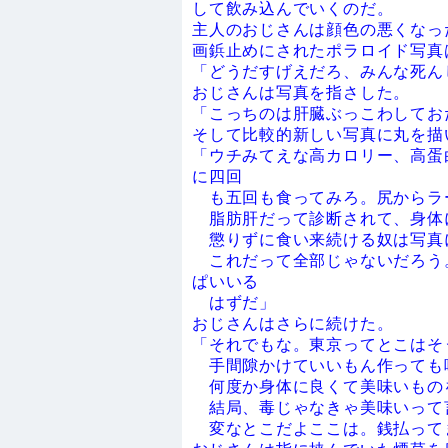
して飲み込んでいくのだ。
主人のおじさんは顔色の悪くなっ
画鋲止めにされたポラロイド写真
「どうだすげえだろ、みんな死ん
おじさんは写真を指さした。
「こっちのは肝臓ぶっこわしてお
そして比較的新しい写真に丸を描
「ウチみてえな高カロリー、高蛋
に四回
も五回も食ってみろ。尻からラ
脂肪肝だって診断されて、身体
懲りずに食い来続ける奴は写真
これだって全部じゃないだろう
ぱいいる
はずだ」
おじさんはさらに続けた。
「それでもな。東京ってとこはそ
手間隙かけていいもん作っても
何度か身体に良くて美味いもの
結局、毒じゃなきゃ美味いって
変なとこだよここは。銭払って