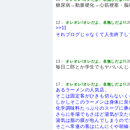
糖尿病→動脈硬化→心筋梗塞・脳
12：
オレオレ!オレだよ、名無しだよ!!:
2
>>11
それブログじゃなくて人生終了し
13：
オレオレ!オレだよ、名無しだよ!!:
2
毎日二郎とか学生でもヤバいんじ
17：
オレオレ!オレだよ、名無しだよ!!:
2
あるラーメンの人気店。
そこは固定客がひきも切らないく
しかしそこのラーメンは身体に良
化学調味料たっぷりのスープに豚
さらに冬場でもさほど湯気が立た
湯気は脂の膜が包んでしまうので
そこへ常連の客はにんにくや胡椒