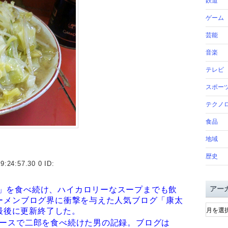
鉄道
ゲーム
芸能
音楽
テレビ
スポー
テクノ
食品
地域
歴史
9:24:57.30 0 ID:
アー
」を食べ続け、ハイカロリーなスープまでも飲
ラーメンブログ界に衝撃を与えた人気ブログ「康太
ア
を最後に更新終了した。
ー
ペースで二郎を食べ続けた男の記録。ブログは
カ