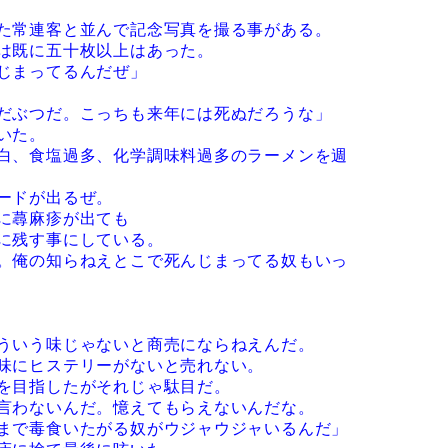
た常連客と並んで記念写真を撮る事がある。
は既に五十枚以上はあった。
じまってるんだぜ」
だぶつだ。こっちも来年には死ぬだろうな」
いた。
白、食塩過多、化学調味料過多のラーメンを週
ードが出るぜ。
に蕁麻疹が出ても
に残す事にしている。
。俺の知らねえとこで死んじまってる奴もいっ
ういう味じゃないと商売にならねえんだ。
味にヒステリーがないと売れない。
を目指したがそれじゃ駄目だ。
言わないんだ。憶えてもらえないんだな。
まで毒食いたがる奴がウジャウジャいるんだ」