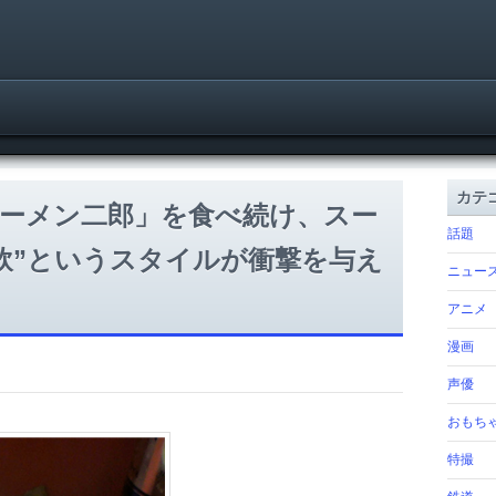
カテ
ーメン二郎」を食べ続け、スー
話題
飲”というスタイルが衝撃を与え
ニュー
アニメ
漫画
声優
おもち
特撮