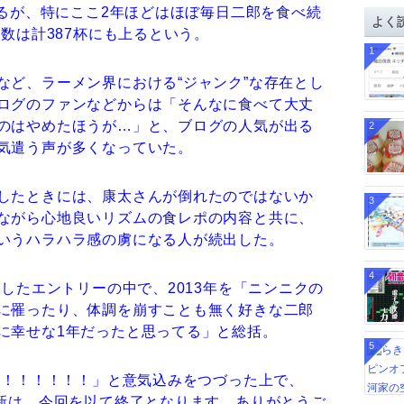
イ
いるが、特にここ2年ほどはほぼ毎日二郎を食べ続
よく
ブ
の数は計387杯にも上るという。
1
など、ラーメン界における“ジャンク”な存在とし
ログのファンなどからは「そんなに食べて大丈
のはやめたほうが…」と、ブログの人気が出る
2
気遣う声が多くなっていた。
したときには、康太さんが倒れたのではないか
3
ながら心地良いリズムの食レポの内容と共に、
いうハラハラ感の虜になる人が続出した。
4
新したエントリーの中で、2013年を「ニンニクの
に罹ったり、体調を崩すことも無く好きな二郎
に幸せな1年だったと思ってる」と総括。
5
！！！！！！！！」と意気込みをつづった上で、
更新は、今回を以て終了となります。ありがとうご