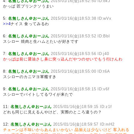
4:
名無しさん＠おーぷん
2015/01/16(金)18:52:50 ID:okJ
かっぱ 匠プリンクソうまい
5:
名無しさん＠おーぷん
2015/01/16(金)18:53:38 ID:wVx
>>4
ナイス 食ってみるわ
6:
名無しさん＠おーぷん
2015/01/16(金)18:53:52 ID:BbI
スシロー 焼肉と生ハムとたいが好きです
7:
名無しさん＠おーぷん
2015/01/16(金)18:53:56 ID:j40
かっぱは前に醤油さし鼻に突っ込んだやつのせいでもう行けんわ
8:
名無しさん＠おーぷん
2015/01/16(金)18:55:00 ID:t6A
スシローのカニマヨ軍艦すき
9:
名無しさん＠おーぷん
2015/01/16(金)18:58:15 ID:v6f
スシローでバイトしてるワイが来たで
11:
名無しさん＠おーぷん
2015/01/16(金)18:59:15 ID:z1f
どれも同じに見えるんやけど、実際のところ違うの？
12:
名無しさん＠おーぷん
2015/01/16(金)18:59:57 ID:mH2
チェーンは不味いからあんまいかない
品揃えは少ないけど
客入れる