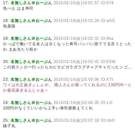
17:
名無しさん＠おーぷん
2015/01/16(金)19:01:57 ID:6T6
魚べえ はま寿司
18:
名無しさん＠おーぷん
2015/01/16(金)19:02:24 ID:wSE
魚屋路
19:
名無しさん＠おーぷん
2015/01/16(金)19:02:31 ID:9ha
かっぱで働いてる友人は古くなった寿司バンバン捨ててる言うとった
わ まあ当たり前か
20:
名無しさん＠おーぷん
2015/01/16(金)19:02:42 ID:E6W
この前スシロー行ったらカピカピガラガラグチャグチャだったンゴ…
23:
名無しさん＠おーぷん
2015/01/16(金)20:00:06 ID:XTt
ワイは大正義ぎょしんや。
職人さんが握ってくれるのに136円均一と
か最高過ぎるんじゃあ～
24:
名無しさん＠おーぷん
2015/01/16(金)20:06:35 ID:z1f
100円やなくていいから上手い寿司屋教えてくれ
25:
名無しさん＠おーぷん
2015/01/16(金)20:07:19 ID:UbO
銚子丸