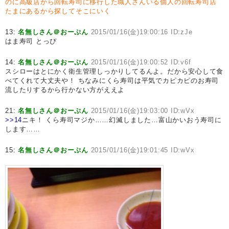
のに高級店から回転寿司に移行した職人さんいる個人の回転寿司店
たまにあるから探してそこにいく
13:
名無しさん＠おーぷん
2015/01/16(金)19:00:16 ID:zJe
はま寿司 とっぴ
14:
名無しさん＠おーぷん
2015/01/16(金)19:00:52 ID:v6f
スシローはとにかく衛生管理しっかりしてるんよ。だから安心して食
べてくれて大丈夫や！ ちなみにくら寿司は平気でカピカピのお寿司
流したりするから行かない方がええよ
21:
名無しさん＠おーぷん
2015/01/16(金)19:03:00 ID:wVx
>>14
ニキ！ くら寿司マジか……幻滅しました…富山かいおう寿司に
します……
15:
名無しさん＠おーぷん
2015/01/16(金)19:01:45 ID:wVx