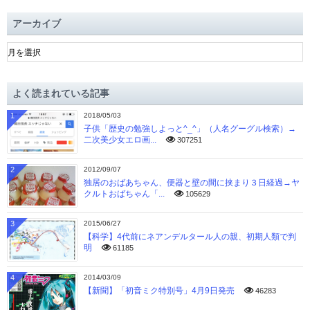
アーカイブ
ア
ー
カ
イ
よく読まれている記事
ブ
1
2018/05/03
子供「歴史の勉強しよっと^_^」（人名グーグル検索）→
二次美少女エロ画...
307251
2
2012/09/07
独居のおばあちゃん、便器と壁の間に挟まり３日経過→ヤ
クルトおばちゃん「...
105629
3
2015/06/27
【科学】4代前にネアンデルタール人の親、初期人類で判
明
61185
4
2014/03/09
【新聞】「初音ミク特別号」4月9日発売
46283