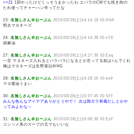
>>21
1回やったけどくっそうまかったわ エバラのCMでも焼き肉の
たれ使ってチャーハン作ってたな
23:
名無しさん＠おーぷん
2015/03/28(土)14:14:19 ID:AHA
明太マヨネーズ
24:
名無しさん＠おーぷん
2015/03/28(土)14:14:39 ID:nYE
胡麻油
27:
名無しさん＠おーぷん
2015/03/28(土)14:27:35 ID:Eaq
一言 マヨネーズ入れるとパラパラになるとか言ってる奴は○んでくれ
俺はマヨネーズは生野菜以外NG
28:
名無しさん＠おーぷん
2015/03/28(土)14:29:16 ID:ee9
マヨ醤油うまい
30:
名無しさん＠おーぷん
2015/03/28(土)15:07:45 ID:SFf
みんな色んなアイデアありがとうやで！
次は鶏ガラ和風だしとかや
ってみよかな～
31:
名無しさん＠おーぷん
2015/03/28(土)15:08:30 ID:EsF
コンソメ系のスープの元でもいいな