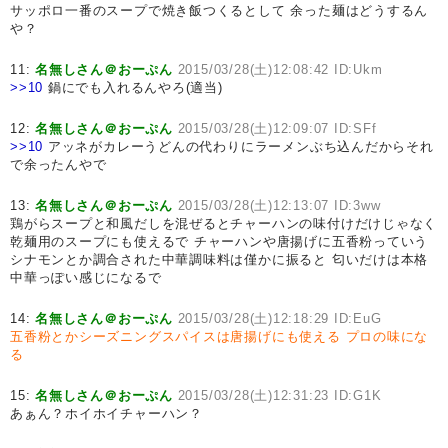
サッポロ一番のスープで焼き飯つくるとして 余った麺はどうするん
や？
11:
名無しさん＠おーぷん
2015/03/28(土)12:08:42 ID:Ukm
>>10
鍋にでも入れるんやろ(適当)
12:
名無しさん＠おーぷん
2015/03/28(土)12:09:07 ID:SFf
>>10
アッネがカレーうどんの代わりにラーメンぶち込んだからそれ
で余ったんやで
13:
名無しさん＠おーぷん
2015/03/28(土)12:13:07 ID:3ww
鶏がらスープと和風だしを混ぜるとチャーハンの味付けだけじゃなく
乾麺用のスープにも使えるで チャーハンや唐揚げに五香粉っていう
シナモンとか調合された中華調味料は僅かに振ると 匂いだけは本格
中華っぽい感じになるで
14:
名無しさん＠おーぷん
2015/03/28(土)12:18:29 ID:EuG
五香粉とかシーズニングスパイスは唐揚げにも使える
プロの味にな
る
15:
名無しさん＠おーぷん
2015/03/28(土)12:31:23 ID:G1K
あぁん？ホイホイチャーハン？