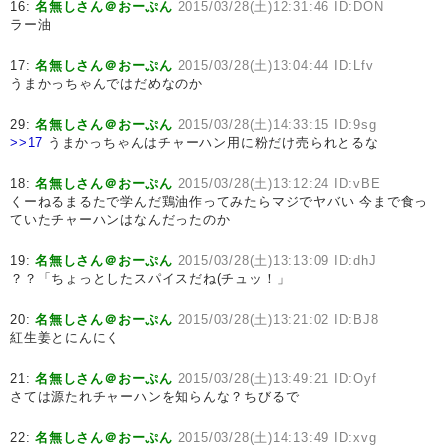
16:
名無しさん＠おーぷん
2015/03/28(土)12:31:46 ID:DON
ラー油
17:
名無しさん＠おーぷん
2015/03/28(土)13:04:44 ID:Lfv
うまかっちゃんではだめなのか
29:
名無しさん＠おーぷん
2015/03/28(土)14:33:15 ID:9sg
>>17
うまかっちゃんはチャーハン用に粉だけ売られとるな
18:
名無しさん＠おーぷん
2015/03/28(土)13:12:24 ID:vBE
くーねるまるたで学んだ鶏油作ってみたらマジでヤバい 今まで食っ
ていたチャーハンはなんだったのか
19:
名無しさん＠おーぷん
2015/03/28(土)13:13:09 ID:dhJ
？？「ちょっとしたスパイスだね(チュッ！」
20:
名無しさん＠おーぷん
2015/03/28(土)13:21:02 ID:BJ8
紅生姜とにんにく
21:
名無しさん＠おーぷん
2015/03/28(土)13:49:21 ID:Oyf
さては源たれチャーハンを知らんな？ちびるで
22:
名無しさん＠おーぷん
2015/03/28(土)14:13:49 ID:xvg