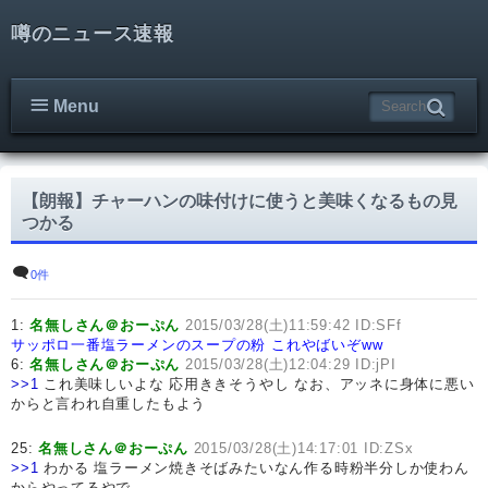
噂のニュース速報
Menu
【朗報】チャーハンの味付けに使うと美味くなるもの見
つかる
0件
1:
名無しさん＠おーぷん
2015/03/28(土)11:59:42 ID:SFf
サッポロ一番塩ラーメンのスープの粉
これやばいぞww
6:
名無しさん＠おーぷん
2015/03/28(土)12:04:29 ID:jPI
>>1
これ美味しいよな 応用ききそうやし なお、アッネに身体に悪い
からと言われ自重したもよう
25:
名無しさん＠おーぷん
2015/03/28(土)14:17:01 ID:ZSx
>>1
わかる 塩ラーメン焼きそばみたいなん作る時粉半分しか使わん
からやってるやで