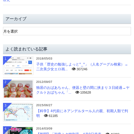
アーカイブ
ア
ー
カ
イ
よく読まれている記事
ブ
1
2018/05/03
子供「歴史の勉強しよっと^_^」（人名グーグル検索）→
二次美少女エロ画...
307246
2
2012/09/07
独居のおばあちゃん、便器と壁の間に挟まり３日経過→ヤ
クルトおばちゃん「...
105628
3
2015/06/27
【科学】4代前にネアンデルタール人の親、初期人類で判
明
61185
4
2014/03/09