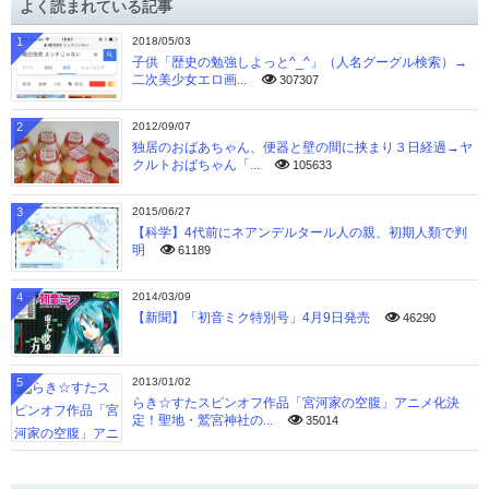
よく読まれている記事
ブ
1
2018/05/03
子供「歴史の勉強しよっと^_^」（人名グーグル検索）→
二次美少女エロ画...
307307
2
2012/09/07
独居のおばあちゃん、便器と壁の間に挟まり３日経過→ヤ
クルトおばちゃん「...
105633
3
2015/06/27
【科学】4代前にネアンデルタール人の親、初期人類で判
明
61189
4
2014/03/09
【新聞】「初音ミク特別号」4月9日発売
46290
5
2013/01/02
らき☆すたスピンオフ作品「宮河家の空腹」アニメ化決
定！聖地・鷲宮神社の...
35014