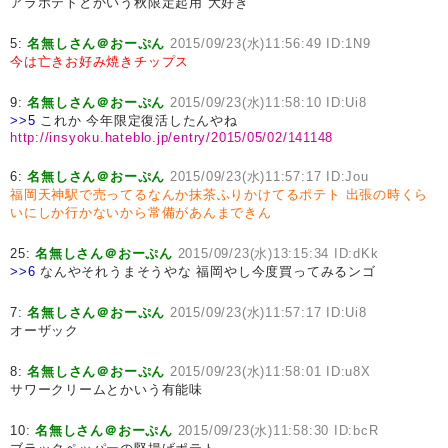
アラポテトとかいう秋限定起用 大好き
5:
名無しさん＠おーぷん
2015/09/23(水)11:56:49 ID:1N9
今は亡きお好み焼きチップス
9:
名無しさん＠おーぷん
2015/09/23(水)11:58:10 ID:Ui8
>>5
これか 今年限定復活したんやね
http://insyoku.hateblo.jp/entry/2015/05/02/141148
6:
名無しさん＠おーぷん
2015/09/23(水)11:57:17 ID:Jou
福岡天神駅で売ってるなんか抹茶ふりかけてるポテト
出張の時くら
いにしか行かないから常備があんまできん
25:
名無しさん＠おーぷん
2015/09/23(水)13:15:34 ID:dKk
>>6
なんやそれうまそうやな 福岡やし今度買ってみるンゴ
7:
名無しさん＠おーぷん
2015/09/23(水)11:57:17 ID:Ui8
オーザック
8:
名無しさん＠おーぷん
2015/09/23(水)11:58:01 ID:u8X
サワークリームとかいう有能味
10:
名無しさん＠おーぷん
2015/09/23(水)11:58:30 ID:bcR