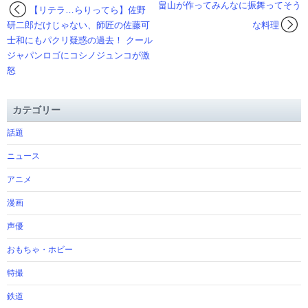
畠山が作ってみんなに振舞ってそう
【リテラ…らりってら】佐野
研二郎だけじゃない、師匠の佐藤可
な料理
士和にもパクリ疑惑の過去！ クール
ジャパンロゴにコシノジュンコが激
怒
カテゴリー
話題
ニュース
アニメ
漫画
声優
おもちゃ・ホビー
特撮
鉄道