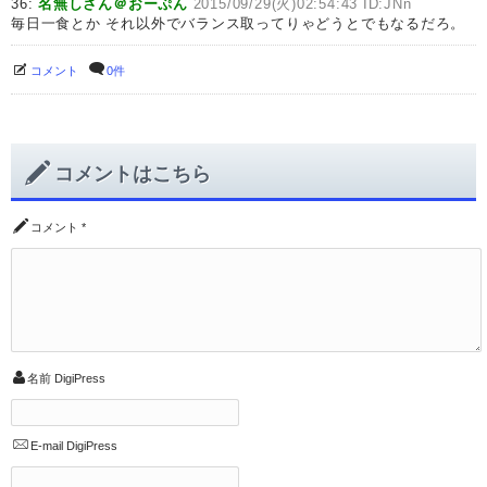
36:
名無しさん＠おーぷん
2015/09/29(火)02:54:43 ID:JNn
毎日一食とか それ以外でバランス取ってりゃどうとでもなるだろ。
コメント
0件
コメントはこちら
コメント
*
名前
DigiPress
E-mail
DigiPress