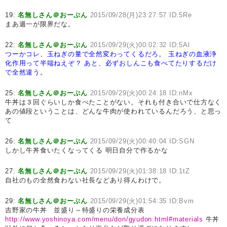
19:
名無しさん＠おーぷん
2015/09/28(月)23:27:57 ID:5Re
まあ週一が限界だな。
22:
名無しさん＠おーぷん
2015/09/29(火)00:02:32 ID:5Al
つーかコレ、玉ねぎの量で全然変わってくるだろ。
玉ねぎの血液浄
化作用って半端ねえぞ？
あと、必ずおしんこも食べてたりするだけ
で全然違う。
25:
名無しさん＠おーぷん
2015/09/29(火)00:24:18 ID:nMx
牛丼は３回ぐらいしか食べたことがない。それも付き合いで仕方なく
あの値段ということは、どんな牛肉が使われているんだろう、と思っ
て
26:
名無しさん＠おーぷん
2015/09/29(火)00:40:04 ID:SGN
しかし牛丼食いたくなってくる 明日自分で作るかな
27:
名無しさん＠おーぷん
2015/09/29(火)01:38:18 ID:1tZ
自社のもの全然食わない社長などあり得んわけで。
29:
名無しさん＠おーぷん
2015/09/29(火)01:54:35 ID:Bvm
吉野家の牛丼 並盛り～特盛りの栄養成分表
http://www.yoshinoya.com/menu/don/gyudon.html#materials
牛丼