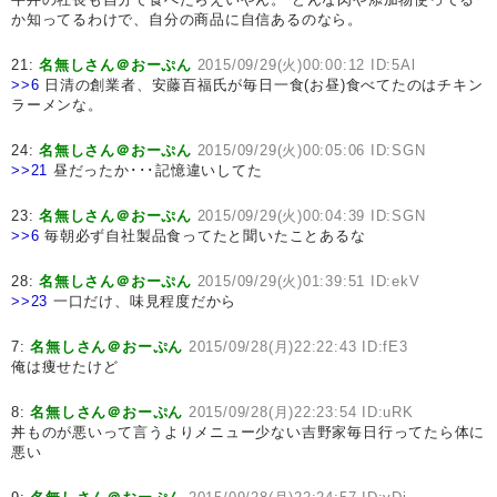
か知ってるわけで、自分の商品に自信あるのなら。
21:
名無しさん＠おーぷん
2015/09/29(火)00:00:12 ID:5Al
>>6
日清の創業者、安藤百福氏が毎日一食(お昼)食べてたのはチキン
ラーメンな。
24:
名無しさん＠おーぷん
2015/09/29(火)00:05:06 ID:SGN
>>21
昼だったか･･･記憶違いしてた
23:
名無しさん＠おーぷん
2015/09/29(火)00:04:39 ID:SGN
>>6
毎朝必ず自社製品食ってたと聞いたことあるな
28:
名無しさん＠おーぷん
2015/09/29(火)01:39:51 ID:ekV
>>23
一口だけ、味見程度だから
7:
名無しさん＠おーぷん
2015/09/28(月)22:22:43 ID:fE3
俺は痩せたけど
8:
名無しさん＠おーぷん
2015/09/28(月)22:23:54 ID:uRK
丼ものが悪いって言うよりメニュー少ない吉野家毎日行ってたら体に
悪い