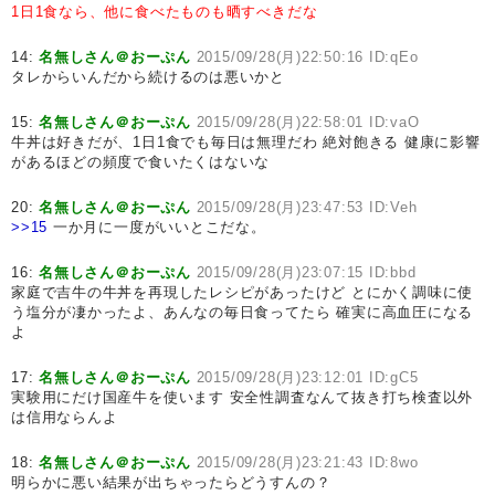
1日1食なら、他に食べたものも晒すべきだな
14:
名無しさん＠おーぷん
2015/09/28(月)22:50:16 ID:qEo
タレからいんだから続けるのは悪いかと
15:
名無しさん＠おーぷん
2015/09/28(月)22:58:01 ID:vaO
牛丼は好きだが、1日1食でも毎日は無理だわ 絶対飽きる 健康に影響
があるほどの頻度で食いたくはないな
20:
名無しさん＠おーぷん
2015/09/28(月)23:47:53 ID:Veh
>>15
一か月に一度がいいとこだな。
16:
名無しさん＠おーぷん
2015/09/28(月)23:07:15 ID:bbd
家庭で吉牛の牛丼を再現したレシピがあったけど とにかく調味に使
う塩分が凄かったよ、あんなの毎日食ってたら 確実に高血圧になる
よ
17:
名無しさん＠おーぷん
2015/09/28(月)23:12:01 ID:gC5
実験用にだけ国産牛を使います 安全性調査なんて抜き打ち検査以外
は信用ならんよ
18:
名無しさん＠おーぷん
2015/09/28(月)23:21:43 ID:8wo
明らかに悪い結果が出ちゃったらどうすんの？