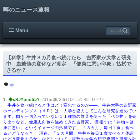
噂のニュース速報
Menu
【科学】牛丼３カ月食べ続けたら…吉野家が大学と研究
中 血糖値の変化など測定 「健康に悪い印象」払拭で
きるか？
0件
1:
◆sRJYpneS5Y
2015/09/28(月)21:51:48 ID:???
牛丼を食べ続けると体はどう変化するのか――。牛丼大手の吉野家
ホールディングス（ＨＤ）は、大学と協力してこんな研究を進めてい
ます。肉が一切入っていない１１種類の野菜を使った「ベジ丼」を売
り出すなど、健康志向色を強めてきた吉野家。
目指すは「丼物＝健
康に悪い」というイメージの払拭です。
「３カ月、毎日１食」食べ
るとどうなる？
現在、「３カ月間、牛丼を毎日１食食べると体調
はどう変化するか」などについて、複数の大学や研究機関と研究を計