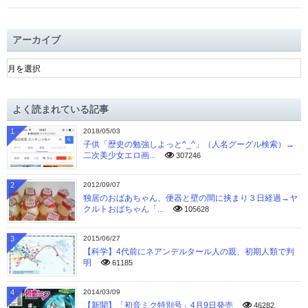
アーカイブ
ア
ー
カ
イ
よく読まれている記事
ブ
1
2018/05/03
子供「歴史の勉強しよっと^_^」（人名グーグル検索）→
二次美少女エロ画...
307246
2
2012/09/07
独居のおばあちゃん、便器と壁の間に挟まり３日経過→ヤ
クルトおばちゃん「...
105628
3
2015/06/27
【科学】4代前にネアンデルタール人の親、初期人類で判
明
61185
4
2014/03/09
【新聞】「初音ミク特別号」4月9日発売
46282