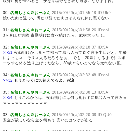
以外に何か食べると、かなり塩分など取り過ぎになりますね。
30:
名無しさん＠おーぷん
2015/09/29(火)01:55:18 ID:Uk9
焼いた肉と違って 煮たり茹でた肉はそんなに体に悪くない
31:
名無しさん＠おーぷん
2015/09/29(火)01:58:26 ID:doi
3ヶ月ほど実際 夜勤明けに食べ続けたら、結構太ったよ。
32:
名無しさん＠おーぷん
2015/09/29(火)02:18:37 ID:5Al
>>31
夜勤明けか…食って帰って風呂入って直ぐ寝る生活だと、年齢
によっちゃ、そりゃ太るだろうなあ。 でも、20歳になるまでにスポ
ーツする体を造り上げてたなら、30歳ぐらいまでなら太れない筈。
34:
名無しさん＠おーぷん
2015/09/29(火)02:32:48 ID:doi
>>32
もうとっくに50超えてるよ。w涙
35:
名無しさん＠おーぷん
2015/09/29(火)02:38:13 ID:5Al
>>34
もうこれからは、夜勤明けには何も食わずに風呂入って寝ろｗ
ｗｗｗｗｗｗｗｗｗｗｗ
33:
名無しさん＠おーぷん
2015/09/29(火)02:20:06 ID:QU0
安全が欲しいなら金を積もう 安いにはワケがある