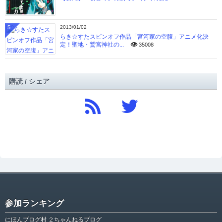
5
2013/01/02
らき☆すたスピンオフ作品「宮河家の空腹」アニメ化決
定！聖地・鷲宮神社の...
35008
購読 / シェア
参加ランキング
にほんブログ村 ２ちゃんねるブログ