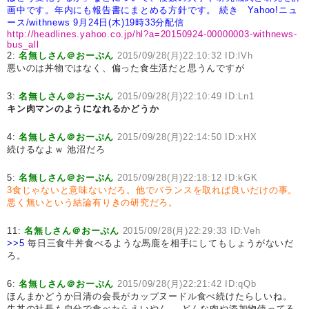
画中です。年内にも報告書にまとめる方針です。
続き Yahoo!ニュ
ース/withnews 9月24日(木)19時33分配信
http://headlines.yahoo.co.jp/hl?a=20150924-00000003-withnews-
bus_all
2:
名無しさん＠おーぷん
2015/09/28(月)22:10:32 ID:lVh
悪いのは丼物ではなく、偏った食生活だと思うんですが
3:
名無しさん＠おーぷん
2015/09/28(月)22:10:49 ID:Ln1
キン肉マンのようになれるかどうか
4:
名無しさん＠おーぷん
2015/09/28(月)22:14:50 ID:xHX
続けるなよｗ 池沼だろ
5:
名無しさん＠おーぷん
2015/09/28(月)22:18:12 ID:kGK
3食じゃないと意味ないだろ。他でバランスを取れば良いだけの事。
悪く無いという結論有りきの研究だろ。
11:
名無しさん＠おーぷん
2015/09/28(月)22:29:33 ID:Veh
>>5
毎日三食牛丼食べるような馬鹿を相手にしてもしょうがないだ
ろ。
6:
名無しさん＠おーぷん
2015/09/28(月)22:21:42 ID:qQb
ほんまかどうか日清の会長がカップヌードル食べ続けたらしいね。
牛丼の社長も自分で食べたらえいやん。 どんな肉や添加物使ってる