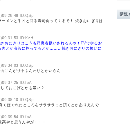
購読 
)09:28:48 ID:QSp
ラーメンと牛丼と回る寿司食ってくるで！ 焼きおにぎりは
)09:31:53 ID:KzH
きおにぎりはこうも邪魔者扱いされるんや！TVでやるお
ら肉とか海苔に拘ってるとか………焼きおにぎりの扱いに
)09:34:03 ID:QSp
表面こんがり中ふんわりとかいらん
)09:37:25 ID:fpA
かしておこげとかも嫌い？
)09:38:10 ID:QSp
良くほぐれたところをサラサラっと頂くとかありえんで
)09:39:54 ID:fpA
最高やと思うんやが・・・