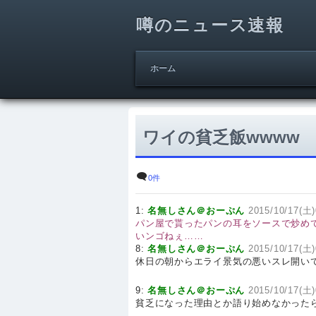
噂のニュース速報
ホーム
ワイの貧乏飯wwww
0件
1:
名無しさん＠おーぷん
2015/10/17(土)
パン屋で貰ったパンの耳をソースで炒め
いンゴねぇ……
8:
名無しさん＠おーぷん
2015/10/17(土)
休日の朝からエライ景気の悪いスレ開い
9:
名無しさん＠おーぷん
2015/10/17(土)
貧乏になった理由とか語り始めなかった