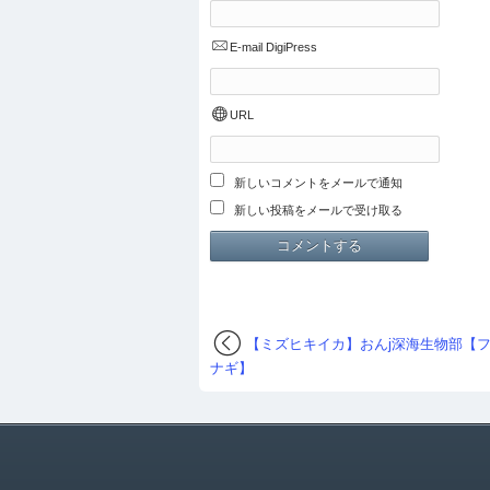
E-mail
DigiPress
URL
新しいコメントをメールで通知
新しい投稿をメールで受け取る
【ミズヒキイカ】おんj深海生物部【
ナギ】