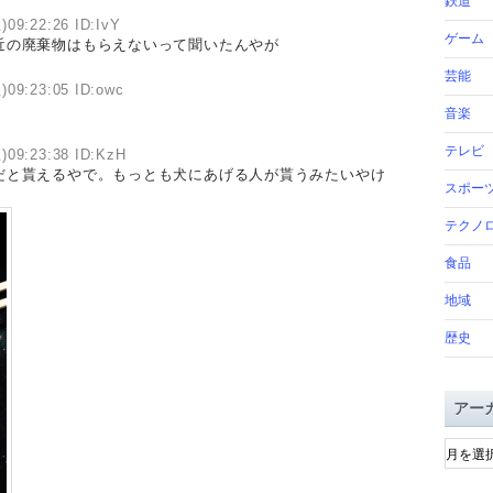
鉄道
)09:22:26 ID:IvY
ゲーム
近の廃棄物はもらえないって聞いたんやが
芸能
)09:23:05 ID:owc
音楽
テレビ
)09:23:38 ID:KzH
だと貰えるやで。もっとも犬にあげる人が貰うみたいやけ
スポー
テクノ
食品
地域
歴史
アー
ア
ー
カ