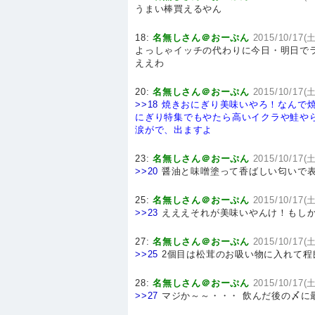
うまい棒買えるやん
18:
名無しさん＠おーぷん
2015/10/17(土
よっしゃイッチの代わりに今日・明日で
ええわ
20:
名無しさん＠おーぷん
2015/10/17(土
>>18
焼きおにぎり美味いやろ！なんで焼
にぎり特集でもやたら高いイクラや鮭や
涙がで、出ますよ
23:
名無しさん＠おーぷん
2015/10/17(土
>>20
醤油と味噌塗って香ばしい匂いで
25:
名無しさん＠おーぷん
2015/10/17(土
>>23
えええそれが美味いやんけ！もし
27:
名無しさん＠おーぷん
2015/10/17(土
>>25
2個目は松茸のお吸い物に入れて程
28:
名無しさん＠おーぷん
2015/10/17(土
>>27
マジか～～・・・ 飲んだ後の〆に