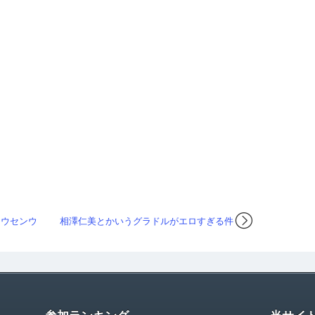
フウセンウ
相澤仁美とかいうグラドルがエロすぎる件