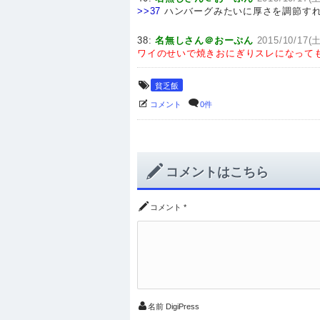
>>37
ハンバーグみたいに厚さを調節す
38:
名無しさん＠おーぷん
2015/10/17(土
ワイのせいで焼きおにぎりスレになって
貧乏飯
コメント
0件
コメントはこちら
コメント
*
名前
DigiPress