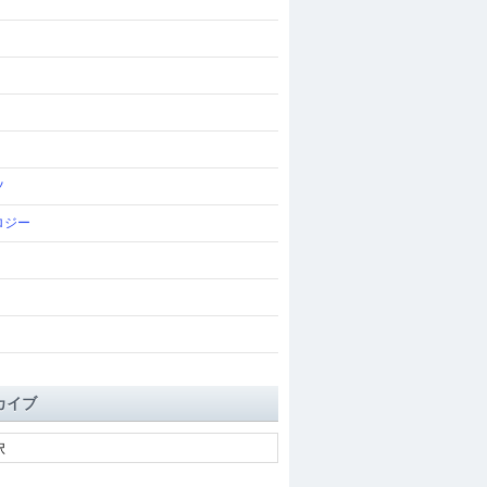
ツ
ロジー
カイブ