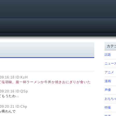
カテ
話題
ニュー
アニメ
09:16:18 ID:KzH
漫画
て塩胡椒。腹一杯ラーメンか牛丼か焼きおにぎりが食いた
声優
09:20:16 ID:QSp
てもうたわ…
おもち
09:20:21 ID:Chp
特撮
ら構わんで