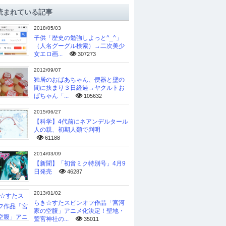
読まれている記事
2018/05/03
子供「歴史の勉強しよっと^_^」
（人名グーグル検索）→二次美少
女エロ画...
307273
2012/09/07
独居のおばあちゃん、便器と壁の
間に挟まり３日経過→ヤクルトお
ばちゃん「...
105632
2015/06/27
【科学】4代前にネアンデルタール
人の親、初期人類で判明
61188
2014/03/09
【新聞】「初音ミク特別号」4月9
日発売
46287
2013/01/02
らき☆すたスピンオフ作品「宮河
家の空腹」アニメ化決定！聖地・
鷲宮神社の...
35011