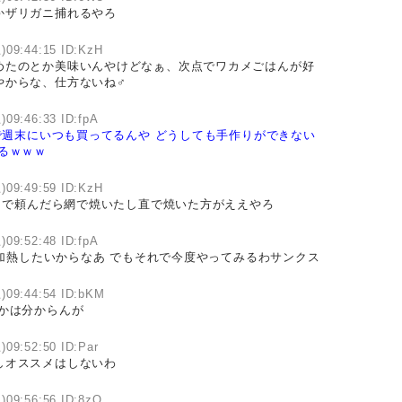
かザリガニ捕れるやろ
)09:44:15 ID:KzH
めたのとか美味いんやけどなぁ、次点でワカメごはんが好
やからな、仕方ないね♂
)09:46:33 ID:fpA
で週末にいつも買ってるんや
どうしても手作りができない
るｗｗｗ
)09:49:59 ID:KzH
で頼んだら網で焼いたし直で焼いた方がええやろ
)09:52:48 ID:fpA
加熱したいからなあ でもそれで今度やってみるわサンクス
)09:44:54 ID:bKM
かは分からんが
)09:52:50 ID:Par
しオススメはしないわ
)09:56:56 ID:8zO