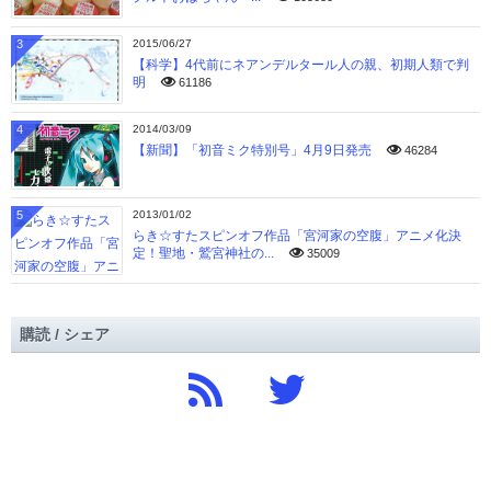
3
2015/06/27
【科学】4代前にネアンデルタール人の親、初期人類で判
明
61186
4
2014/03/09
【新聞】「初音ミク特別号」4月9日発売
46284
5
2013/01/02
らき☆すたスピンオフ作品「宮河家の空腹」アニメ化決
定！聖地・鷲宮神社の...
35009
購読 / シェア