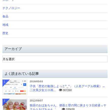
テクノロジー
食品
地域
歴史
アーカイブ
ア
ー
カ
イ
よく読まれている記事
ブ
1
2018/05/03
子供「歴史の勉強しよっと^_^」（人名グーグル検索）→
二次美少女エロ画...
307260
2
2012/09/07
独居のおばあちゃん、便器と壁の間に挟まり３日経過→ヤ
クルトおばちゃん「...
105630