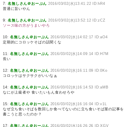
7:
名無しさん＠おーぷん
2016/03/02(水)13:41:22 ID:hR4
普通に旨いやん
9:
名無しさん＠おーぷん
2016/03/02(水)13:52:12 ID:zCZ
ソース味の方がうまいやろ
10:
名無しさん＠おーぷん
2016/03/02(水)14:02:17 ID:aO4
定期的にコロッケそばの話聞くな
11:
名無しさん＠おーぷん
2016/03/02(水)14:09:14 ID:H7M
長い
12:
名無しさん＠おーぷん
2016/03/02(水)16:11:09 ID:0Ko
コロッケはサクサクがいいなぁ
14:
名無しさん＠おーぷん
2016/03/02(水)16:14:53 ID:aMB
なにが上級者や 食いたいもん食わせろや
15:
名無しさん＠おーぷん
2016/03/02(水)16:16:04 ID:v1L
なぜ立ち食いそばを数回しか食べてないのに立ち食いそば屋の記事を
書こうと思ったのか？
17:
名無しさん＠おーぷん
2016/03/02(水)16:26:26 ID:XGV