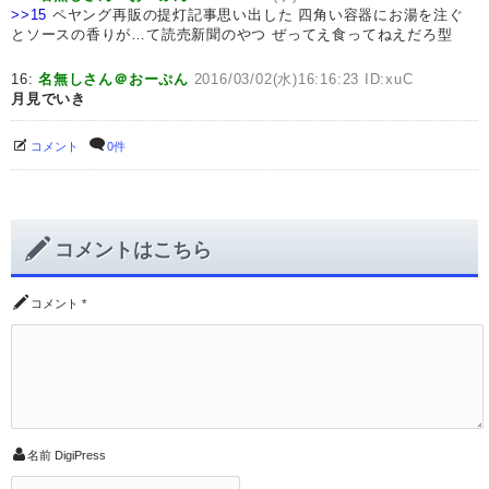
>>15
ペヤング再販の提灯記事思い出した 四角い容器にお湯を注ぐ
とソースの香りが…て読売新聞のやつ ぜってえ食ってねえだろ型
16:
名無しさん＠おーぷん
2016/03/02(水)16:16:23 ID:xuC
月見でいき
コメント
0件
コメントはこちら
コメント
*
名前
DigiPress