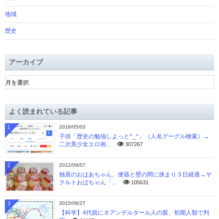
地域
歴史
アーカイブ
ア
ー
カ
イ
よく読まれている記事
ブ
1
2018/05/03
子供「歴史の勉強しよっと^_^」（人名グーグル検索）→
二次美少女エロ画...
307267
2
2012/09/07
独居のおばあちゃん、便器と壁の間に挟まり３日経過→ヤ
クルトおばちゃん「...
105631
3
2015/06/27
【科学】4代前にネアンデルタール人の親、初期人類で判