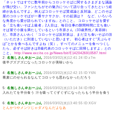
「ネットではすでに数年前からコロッケそばに関するさまざまな議論
が飛び交い、ファンたちがその魅力について語り合ってきたという経
緯があるんですよ。例えばコロッケそば賛成論と反対論、どこのそば
屋のコロッケそばが一番サクサクか、その起源は？ など、いろいろ
な角度から愛が語られていますね」とのこと。
コロッケそばを愛す
る「立ち食いそば上級者」2人目は、毎日仕事の隙間時間に立ち食い
そば屋で小腹を満たしているという市原さん（33歳男性／美容師）
だ。市原さんいわく「コロッケそば反対派は、まだ立ち食いそばの頂
（いただき）に到達していないと思います。
初心者はすぐ“天ぷらそ
ば”とかを食べるんですよね（笑）。すべてのメニューを食べつくし
たら、必ずそば好きはB級代表のコロッケそばに回帰しますよ」との
こと。
http://www.excite.co.jp/News/bit/E1420426910587.html
2:
名無しさん＠おーぷん
2016/03/02(水)12:41:24 ID:z7m
後半グズグズになったコロッケが美味いから
4:
名無しさん＠おーぷん
2016/03/02(水)12:42:15 ID:Y6N
蕎麦にのせられるなんてコロッケも思わなかっただろう
5:
名無しさん＠おーぷん
2016/03/02(水)13:14:34 ID:fBO
入れたてを半分食う 汁を吸ってぐずぐずになったらもう半分を食う
6:
名無しさん＠おーぷん
2016/03/02(水)13:40:55 ID:XGV
とんかつやメンツじゃダメなんだよなあ