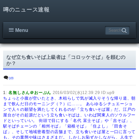
噂のニュース速報
Menu
なぜ立ち食いそば上級者は「コロッケそば」を頼むの
か？
0件
1:
名無しさん＠おーぷん
2016/03/02(水)12:39:29 ID:up9
ちょっと小腹が空いたとき、木枯らしで気が滅入りそうな帰り道、朝
まで飲んだ日のモーニング（？）に……。
あらゆるシチュエーショ
ンで人々の願望を満たしてくれるのが「立ち食いそば屋」だ。江戸の
屋台がその起源だという立ち食いそばは、いわば関東人のソウルフー
ドといっていい。
街頭で目にする「名代 富士そば」や「吉そば」、
駅そばチェーンの「相州そば」「箱根そば」「住よし」「田舎そ
ば」、そして地域密着型の店舗まで、立ち食いそば屋と一口に言って
も、その業態や味はさまざまだ。
しかしお恥ずかしながら、人生で