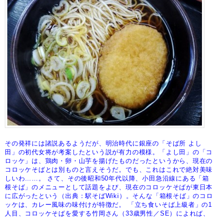
その発祥には諸説あるようだが、明治時代に銀座の「そば所 よし
田」の初代女将が考案したという説が有力の模様。「よし田」の「コ
ロッケ」は、鶏肉・卵・山芋を揚げたものだったというから、現在の
コロッケそばとは別ものと言えそうだ。でも、これはこれで絶対美味
しいわ……。
さて、その後昭和50年代以降、小田急沿線にある「箱
根そば」のメニューとして話題をよび、現在のコロッケそばが東日本
に広がったという（出典：駅そばWiki）。そんな「箱根そば」のコロ
ッケは、カレー風味の味付けが特徴だ。
「立ち食いそば上級者」の1
人目、コロッケそばを愛する竹岡さん（33歳男性／SE）によれば、