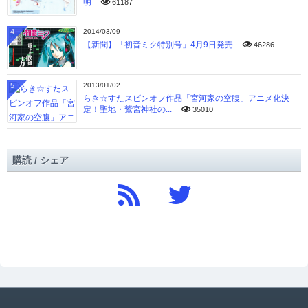
明
61187
4
2014/03/09
【新聞】「初音ミク特別号」4月9日発売
46286
5
2013/01/02
らき☆すたスピンオフ作品「宮河家の空腹」アニメ化決
定！聖地・鷲宮神社の...
35010
購読 / シェア