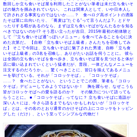
数回しか立ち食いそば屋を利用したことがない筆者は未だ立ち食いそ
ばの魅力を掴みきれていない。
これは関東人として、いや日本人し
て許されざる事実なのではないか……？ 食べログ高ポイントの洒落
たそば屋に出向いたり、「蕎麦は“たぐる”って言うんだよ?」とドヤ
ったりする暇があるのなら、まずは立ち食いそばがなんたるかを知る
べきではないのか!?
そう思い立ったが吉日、2015年最初の初体験と
して「“立ち食いそば通”っぽいメニュー」を食べてみることを心に決
めた次第だ。
【自称「立ち食いそば上級者」さんたちを召喚してみ
た】
そこで今回は、立ち食いそばに魅了された男達、自称「立ち食
いそば上級者」の3名を召喚し、ありがたいお話を伺うことに。
彼ら
は全国の立ち食いそばを食べ歩き、立ち食いそば屋を見つけると体が
店に吸い込まれていくという猛者だが、普段、一体どんなメニューを
注文するのだろうか。…
驚くべきことに、皆口を揃えてあるメニュ
ーを挙げている。それが「コロッケそば」。「コロッケそば」
……？ 食べたことがない。
ということでこの際、筆者も「コロッ
ケそば」デビューしてみようではないか！ 胸を躍らせ、なぜこうも
皆がコロッケそばへの愛を語るのか？
その魅力について語っても
らうことに。
■「コロッケそば」ってなに？
立ち食いそばに造詣が
深い人々には、今さら語るまでもないかもしれないが「コロッケそ
ば」とは、その名のとおり通常のかけそばの上にコロッケをトッピン
グした（だけ）、という至ってシンプルな代物だ！