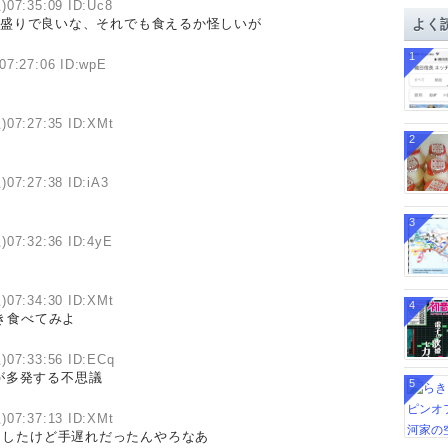
)07:35:09 ID:Uc8
イ
小盛りで良いな、それでも食えるか怪しいが
よく
ブ
1
07:27:06 ID:wpE
)07:27:35 ID:XMt
2
)07:27:38 ID:iA3
3
)07:32:36 ID:4yE
)07:34:30 ID:XMt
4
き食べてみよ
)07:33:56 ID:ECq
が多発する不思議
5
)07:37:13 ID:XMt
としたけど手遅れだったんやろなあ