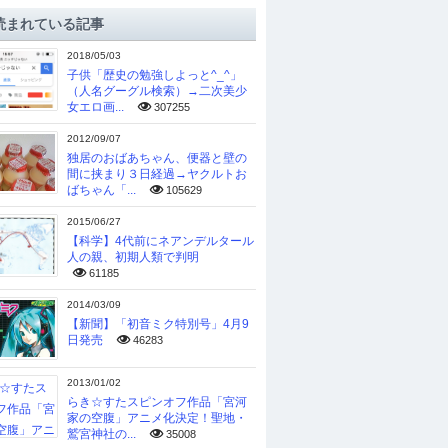
読まれている記事
2018/05/03
子供「歴史の勉強しよっと^_^」
（人名グーグル検索）→二次美少
女エロ画...
307255
2012/09/07
独居のおばあちゃん、便器と壁の
間に挟まり３日経過→ヤクルトお
ばちゃん「...
105629
2015/06/27
【科学】4代前にネアンデルタール
人の親、初期人類で判明
61185
2014/03/09
【新聞】「初音ミク特別号」4月9
日発売
46283
2013/01/02
らき☆すたスピンオフ作品「宮河
家の空腹」アニメ化決定！聖地・
鷲宮神社の...
35008