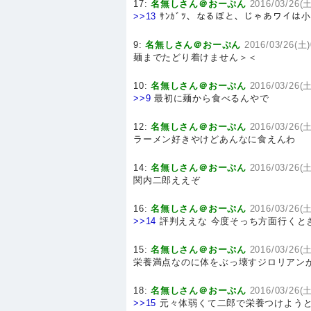
17:
名無しさん＠おーぷん
2016/03/26(土
>>13
ｻﾝｶﾞﾂ、なるぼと、じゃあワイは
9:
名無しさん＠おーぷん
2016/03/26(土)
麺までたどり着けません＞＜
10:
名無しさん＠おーぷん
2016/03/26(土
>>9
最初に麺から食べるんやで
12:
名無しさん＠おーぷん
2016/03/26(土
ラーメン好きやけどあんなに食えんわ
14:
名無しさん＠おーぷん
2016/03/26(土
関内二郎ええぞ
16:
名無しさん＠おーぷん
2016/03/26(土
>>14
評判ええな 今度そっち方面行くと
15:
名無しさん＠おーぷん
2016/03/26(土
栄養満点なのに体をぶっ壊すジロリアン
18:
名無しさん＠おーぷん
2016/03/26(土
>>15
元々体弱くて二郎で栄養つけよう