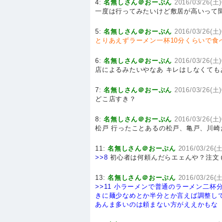
4:
名無しさん＠おーぷん
2016/03/26(土)
一度は行ってみたいけど敷居が高いって
5:
名無しさん＠おーぷん
2016/03/26(土)
とりあえずラーメン一杯10分くらいで食
6:
名無しさん＠おーぷん
2016/03/26(土)
店によるみたいやなあ キレはしなくて
7:
名無しさん＠おーぷん
2016/03/26(土)
どこ店すき？
8:
名無しさん＠おーぷん
2016/03/26(土)
松戸 行ったことあるの松戸、亀戸、川崎
11:
名無しさん＠おーぷん
2016/03/26(土
>>8
初心者は何頼んだらエェんや？注文
13:
名無しさん＠おーぷん
2016/03/26(土
>>11
小ラーメンで普通のラーメン二杯
きに麺少なめとか半分とか言えば調整し
あんま多いのは頼まない方がええかもな