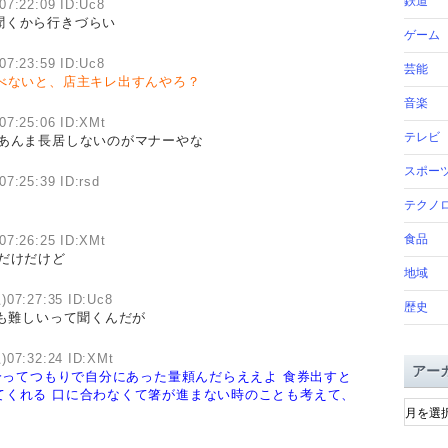
鉄道
07:22:09 ID:Uc8
聞くから行きづらい
ゲーム
07:23:59 ID:Uc8
芸能
べないと、店主キレ出すんやろ？
音楽
07:25:06 ID:XMt
テレビ
もあんま長居しないのがマナーやな
スポー
07:25:39 ID:rsd
テクノ
食品
07:26:25 ID:XMt
だけだけど
地域
)07:27:35 ID:Uc8
歴史
も難しいって聞くんだが
)07:32:24 ID:XMt
アー
分ってつもりで自分にあった量頼んだらええよ
食券出すと
てくれる
口に合わなくて箸が進まない時のことも考えて、
ア
ー
カ