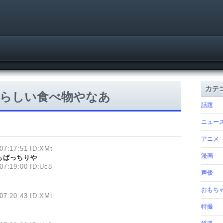
カテ
晴らしい食べ物やなあ
話題
ニュー
アニメ
07:17:51 ID:XMt
漫画
もばっちりや
07:19:00 ID:Uc8
声優
おもち
07:20:43 ID:XMt
特撮