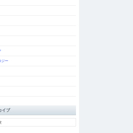
ツ
ロジー
カイブ