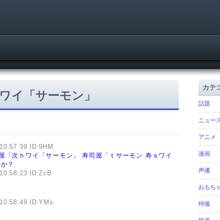
カテ
ワイ「サーモン」
話題
ニュー
アニメ
10:57:39 ID:9HM
漫画
屋「次ｈワイ「サーモン」
寿司屋「ｔサーモン
寿ｓワイ
のか？
声優
10:58:23 ID:ZcB
おもち
10:58:49 ID:YMs
特撮