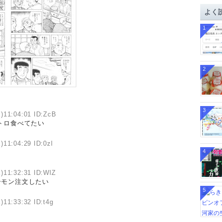
イ
よく
ブ
1
2
3
)11:04:01 ID:ZcB
トロ食べてたい
)11:04:29 ID:0zl
4
)11:32:31 ID:WlZ
ーモン注文したい
5
)11:33:32 ID:t4g