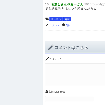
16:
名無しさん＠おーぷん
2016/05/04(水
でも納豆巻きはふつう頼まんだろｗ
サーモン
寿司
コメント
0件
コメントはこちら
コメント
*
名前
DigiPress