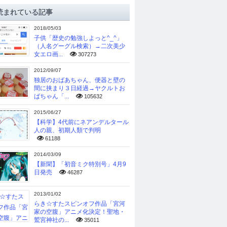
読まれている記事
2018/05/03
子供「歴史の勉強しよっと^_^」
（人名グーグル検索）→二次美少
女エロ画...
307273
2012/09/07
独居のおばあちゃん、便器と壁の
間に挟まり３日経過→ヤクルトお
ばちゃん「...
105632
2015/06/27
【科学】4代前にネアンデルタール
人の親、初期人類で判明
61188
2014/03/09
【新聞】「初音ミク特別号」4月9
日発売
46287
2013/01/02
らき☆すたスピンオフ作品「宮河
家の空腹」アニメ化決定！聖地・
鷲宮神社の...
35011