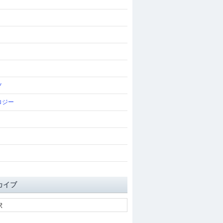
ツ
ロジー
カイブ