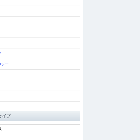
ツ
ロジー
カイブ