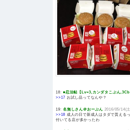
18:
■忍法帖【Lv=3,カンダタこぶん,3C
>>17
お試し品ってなんや？
19:
名無しさん＠おーぷん
2016/05/14(土
>>18
成人の日で新成人はタダで貰えるっ
付いてる店が多かったわ