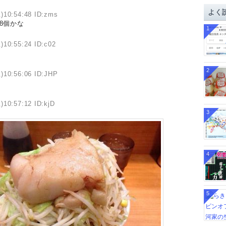
イ
よく
)10:54:48 ID:zms
ブ
8個かな
1
)10:55:24 ID:c02
2
)10:56:06 ID:JHP
)10:57:12 ID:kjD
3
4
5