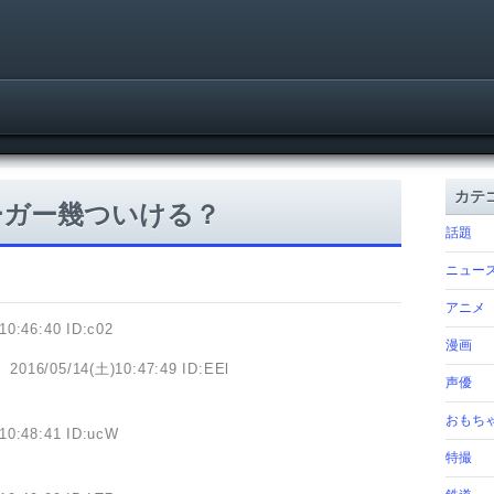
カテ
ーガー幾ついける？
話題
ニュー
アニメ
10:46:40 ID:c02
漫画
】
2016/05/14(土)10:47:49 ID:EEl
声優
おもち
10:48:41 ID:ucW
特撮