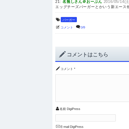
21:
名無しさん＠おーぷん
2016/05/14(土
エッグチーズバーガーとかいう新エース
バーガー
コメント
0件
コメントはこちら
コメント
*
名前
DigiPress
E-mail
DigiPress