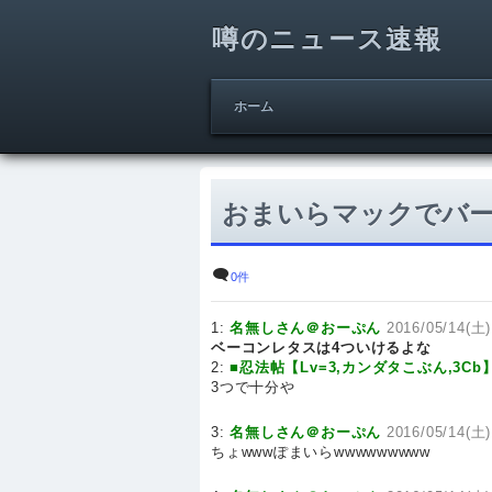
噂のニュース速報
ホーム
おまいらマックでバ
0件
1:
名無しさん＠おーぷん
2016/05/14(土)
ベーコンレタスは4ついけるよな
2:
■忍法帖【Lv=3,カンダタこぶん,3Cb
3つで十分や
3:
名無しさん＠おーぷん
2016/05/14(土)
ちょwwwぽまいらwwwwwwwww