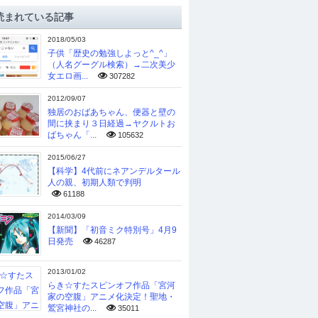
読まれている記事
2018/05/03
子供「歴史の勉強しよっと^_^」
（人名グーグル検索）→二次美少
女エロ画...
307282
2012/09/07
独居のおばあちゃん、便器と壁の
間に挟まり３日経過→ヤクルトお
ばちゃん「...
105632
2015/06/27
【科学】4代前にネアンデルタール
人の親、初期人類で判明
61188
2014/03/09
【新聞】「初音ミク特別号」4月9
日発売
46287
2013/01/02
らき☆すたスピンオフ作品「宮河
家の空腹」アニメ化決定！聖地・
鷲宮神社の...
35011