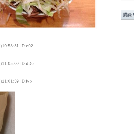
購読 
)10:58:31 ID:c02
)11:05:00 ID:dDo
)11:01:59 ID:lvp