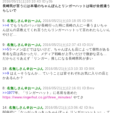
2016/05/21(土)10:10:43 ID:y3b
長崎民が言うには本場のちゃんぽんとリンガーハットは味が全然違う
らしいで
5:
名無しさん＠おーぷん
2016/05/21(土)10:18:05 ID:9IK
>>4
でもうちのパッパが長崎行った時に長崎の人に一番うまいちゃ
んぽんの店教えてくれ言うたらリンガーハットって言われたらしいん
やけど...
9:
名無しさん＠おーぷん
2016/05/21(土)12:37:43 ID:01V
>>5
ラーメンほどではないけど、ちゃんぽんも店によって個性がある
有名な店は高かったり、メディア戦略が上手いだけで微妙な店も…
だからとりあえず「リンガー」推しになる長崎県民が多い
18:
名無しさん＠おーぷん
2016/05/21(土)13:10:33 ID:9IK
>>9
はえ～そうなんか... ていうことは皆それぞれお気に入りの店と
かあるんか？
8:
名無しさん＠おーぷん
2016/05/21(土)12:16:01 ID:Bmv
>>1977
年、「リンガーハット」に名前を改めた
https://www.ringerhut.co.jp/three_minutes/
やてさ
14:
名無しさん＠おーぷん
2016/05/21(土)13:06:42 ID:lks
80年代に「なっがっさっきっちゃんぽ～ん リンガー↑ハットッ↑ 」て