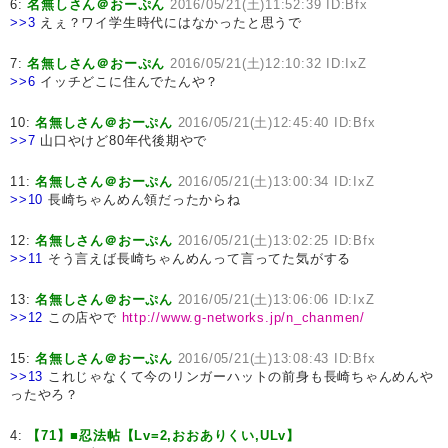
6:
名無しさん＠おーぷん
2016/05/21(土)11:52:39 ID:Bfx
>>3
えぇ？ワイ学生時代にはなかったと思うで
7:
名無しさん＠おーぷん
2016/05/21(土)12:10:32 ID:IxZ
>>6
イッチどこに住んでたんや？
10:
名無しさん＠おーぷん
2016/05/21(土)12:45:40 ID:Bfx
>>7
山口やけど80年代後期やで
11:
名無しさん＠おーぷん
2016/05/21(土)13:00:34 ID:IxZ
>>10
長崎ちゃんめん領だったからね
12:
名無しさん＠おーぷん
2016/05/21(土)13:02:25 ID:Bfx
>>11
そう言えば長崎ちゃんめんって言ってた気がする
13:
名無しさん＠おーぷん
2016/05/21(土)13:06:06 ID:IxZ
>>12
この店やで
http://www.g-networks.jp/n_chanmen/
15:
名無しさん＠おーぷん
2016/05/21(土)13:08:43 ID:Bfx
>>13
これじゃなくて今のリンガーハットの前身も長崎ちゃんめんや
ったやろ？
4:
【71】■忍法帖【Lv=2,おおありくい,ULv】