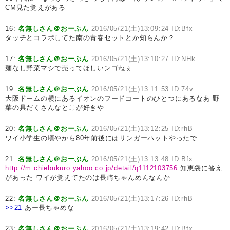
CM見た覚えがある
16:
名無しさん＠おーぷん
2016/05/21(土)13:09:24 ID:Bfx
タッチとコラボしてた南の青春セットとか知らんか？
17:
名無しさん＠おーぷん
2016/05/21(土)13:10:27 ID:NHk
麺なし野菜マシで売ってほしいンゴねぇ
19:
名無しさん＠おーぷん
2016/05/21(土)13:11:53 ID:74v
大阪ドームの横にあるイオンのフードコートのひとつにあるなあ 野
菜の具だくさんなとこが好きや
20:
名無しさん＠おーぷん
2016/05/21(土)13:12:25 ID:rhB
ワイ小学生の頃やから80年前後にはリンガーハットやったで
21:
名無しさん＠おーぷん
2016/05/21(土)13:13:48 ID:Bfx
http://m.chiebukuro.yahoo.co.jp/detail/q1112103756
知恵袋に答え
があった ワイが覚えてたのは長崎ちゃんめんなんか
22:
名無しさん＠おーぷん
2016/05/21(土)13:17:26 ID:rhB
>>21
あー長ちゃめな
23:
名無しさん＠おーぷん
2016/05/21(土)13:19:42 ID:Bfx