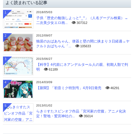
よく読まれている記事
ブ
1
2018/05/03
子供「歴史の勉強しよっと^_^」（人名グーグル検索）→
二次美少女エロ画...
307312
2
2012/09/07
独居のおばあちゃん、便器と壁の間に挟まり３日経過→ヤ
クルトおばちゃん「...
105633
3
2015/06/27
【科学】4代前にネアンデルタール人の親、初期人類で判
明
61189
4
2014/03/09
【新聞】「初音ミク特別号」4月9日発売
46291
5
2013/01/02
らき☆すたスピンオフ作品「宮河家の空腹」アニメ化決
定！聖地・鷲宮神社の...
35014