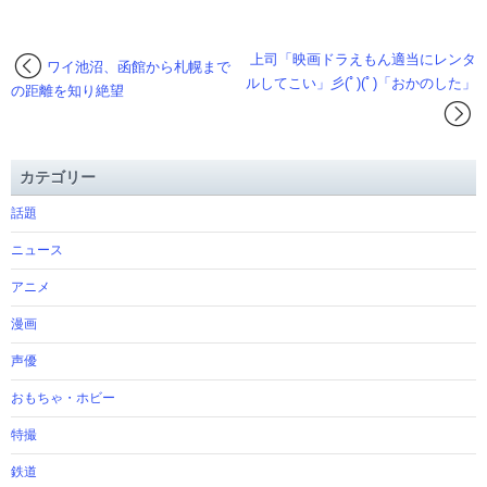
上司「映画ドラえもん適当にレンタ
ワイ池沼、函館から札幌まで
ルしてこい」彡(ﾟ)(ﾟ)「おかのした」
の距離を知り絶望
カテゴリー
話題
ニュース
アニメ
漫画
声優
おもちゃ・ホビー
特撮
鉄道