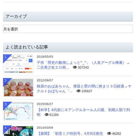
アーカイブ
ア
ー
カ
イ
よく読まれている記事
ブ
1
2018/05/03
子供「歴史の勉強しよっと^_^」（人名グーグル検索）→
二次美少女エロ画...
307243
2
2012/09/07
独居のおばあちゃん、便器と壁の間に挟まり３日経過→ヤ
クルトおばちゃん「...
105627
3
2015/06/27
【科学】4代前にネアンデルタール人の親、初期人類で判
明
61184
4
2014/03/09
【新聞】「初音ミク特別号」4月9日発売
46282