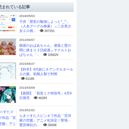
読まれている記事
2018/05/03
子供「歴史の勉強しよっと^_^」
（人名グーグル検索）→二次美少
女エロ画...
307251
2012/09/07
独居のおばあちゃん、便器と壁の
間に挟まり３日経過→ヤクルトお
ばちゃん「...
105629
2015/06/27
【科学】4代前にネアンデルタール
人の親、初期人類で判明
61185
2014/03/09
【新聞】「初音ミク特別号」4月9
日発売
46283
2013/01/02
らき☆すたスピンオフ作品「宮河
家の空腹」アニメ化決定！聖地・
鷲宮神社の...
35008