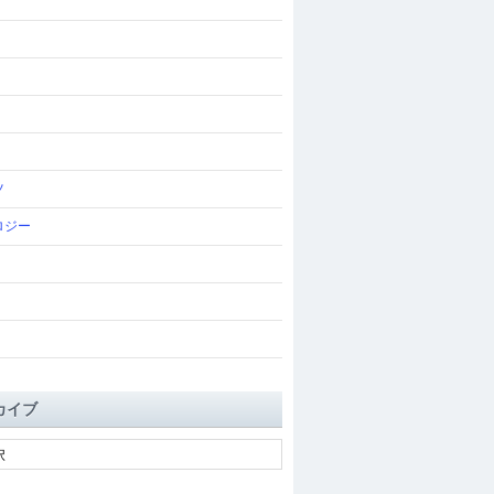
ツ
ロジー
カイブ