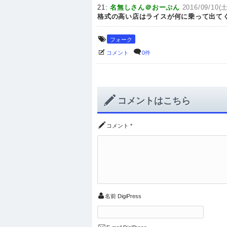
21:
名無しさん＠おーぷん
2016/09/10(土
格式の高い店はライスが何に乗って出て
フォーク
コメント
0件
コメントはこちら
コメント
*
名前
DigiPress