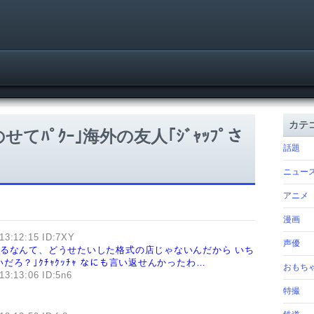
カテ
にのせてﾊﾟｸｰ｣海外の友人｢ｼﾞｬｯﾌﾟさ
話題
ニュー
アニメ
漫画
13:12:15 ID:7XY
声優
れるなんて、どうせたいした格式の店じゃないんだから
いち
？｣ｸﾁｬｸｯﾁｬ
なにも言い返せんかったわ…
おもち
13:13:06 ID:5n6
特撮