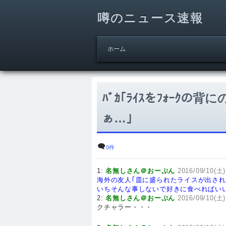
噂のニュース速報
ホーム
ﾊﾞｶ｢ﾗｲｽをﾌｫｰｸの背
ぁ…｣
0件
1:
名無しさん＠おーぷん
2016/09/10(土)
海外の友人｢皿に盛られたライスが出さ
いちそんな事しないで好きに食べればいいだろ
2:
名無しさん＠おーぷん
2016/09/10(土)
クチャラー・・・