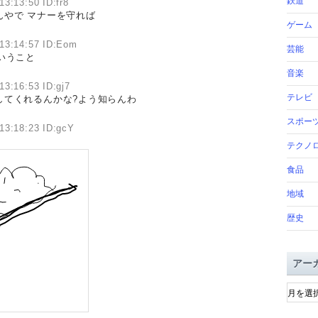
鉄道
13:13:50 ID:fr8
やで マナーを守れば
ゲーム
13:14:57 ID:Eom
芸能
ういうこと
音楽
13:16:53 ID:gj7
テレビ
してくれるんかな?よう知らんわ
スポー
13:18:23 ID:gcY
テクノ
食品
地域
歴史
アー
ア
ー
カ