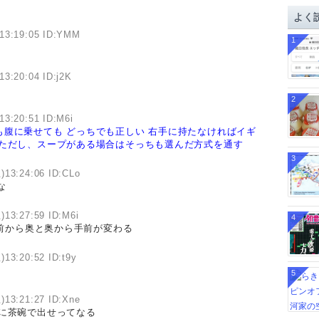
イ
よく
ブ
)13:19:05 ID:YMM
1
13:20:04 ID:j2K
2
13:20:51 ID:M6i
も腹に乗せても
どっちでも正しい
右手に持たなければイギ
ただし、スープがある場合はそっちも選んだ方式を通す
3
)13:24:06 ID:CLo
な
)13:27:59 ID:M6i
4
前から奥と奥から手前が変わる
)13:20:52 ID:t9y
5
)13:21:27 ID:Xne
に茶碗で出せってなる