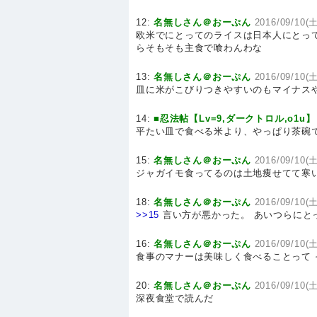
12:
名無しさん＠おーぷん
2016/09/10(土
欧米でにとってのライスは日本人にとっ
らそもそも主食で喰わんわな
13:
名無しさん＠おーぷん
2016/09/10(土
皿に米がこびりつきやすいのもマイナス
14:
■忍法帖【Lv=9,ダークトロル,o1u】
平たい皿で食べる米より、やっぱり茶碗
15:
名無しさん＠おーぷん
2016/09/10(土
ジャガイモ食ってるのは土地痩せてて寒
18:
名無しさん＠おーぷん
2016/09/10(土
>>15
言い方が悪かった。 あいつらにと
16:
名無しさん＠おーぷん
2016/09/10(土
食事のマナーは美味しく食べることって
20:
名無しさん＠おーぷん
2016/09/10(土
深夜食堂で読んだ