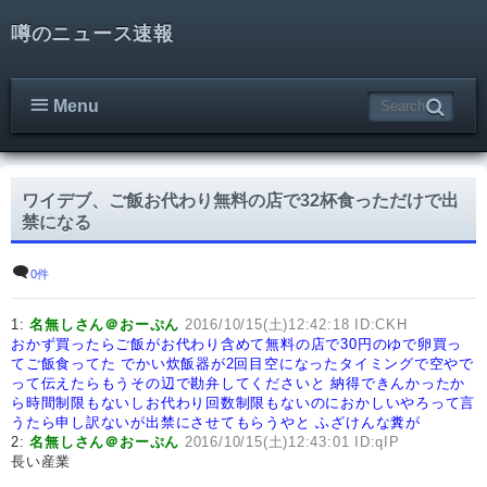
噂のニュース速報
Menu
ワイデブ、ご飯お代わり無料の店で32杯食っただけで出
禁になる
0件
1:
名無しさん＠おーぷん
2016/10/15(土)12:42:18 ID:CKH
おかず買ったらご飯がお代わり含めて無料の店で30円のゆで卵買っ
てご飯食ってた
でかい炊飯器が2回目空になったタイミングで空やで
って伝えたらもうその辺で勘弁してくださいと
納得できんかったか
ら時間制限もないしお代わり回数制限もないのにおかしいやろって言
うたら申し訳ないが出禁にさせてもらうやと
ふざけんな糞が
2:
名無しさん＠おーぷん
2016/10/15(土)12:43:01 ID:qIP
長い産業