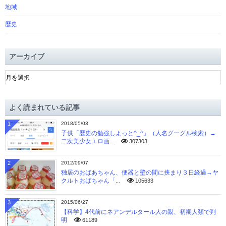
地域
歴史
アーカイブ
ア
ー
カ
イ
よく読まれている記事
ブ
1
2018/05/03
子供「歴史の勉強しよっと^_^」（人名グーグル検索）→
二次美少女エロ画...
307303
2
2012/09/07
独居のおばあちゃん、便器と壁の間に挟まり３日経過→ヤ
クルトおばちゃん「...
105633
3
2015/06/27
【科学】4代前にネアンデルタール人の親、初期人類で判
明
61189