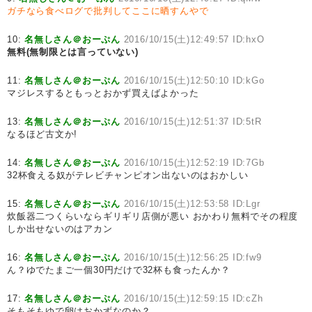
ガチなら食べログで批判してここに晒すんやで
10:
名無しさん＠おーぷん
2016/10/15(土)12:49:57 ID:hxO
無料(無制限とは言っていない)
11:
名無しさん＠おーぷん
2016/10/15(土)12:50:10 ID:kGo
マジレスするともっとおかず買えばよかった
13:
名無しさん＠おーぷん
2016/10/15(土)12:51:37 ID:5tR
なるほど古文か!
14:
名無しさん＠おーぷん
2016/10/15(土)12:52:19 ID:7Gb
32杯食える奴がテレビチャンピオン出ないのはおかしい
15:
名無しさん＠おーぷん
2016/10/15(土)12:53:58 ID:Lgr
炊飯器二つくらいならギリギリ店側が悪い おかわり無料でその程度
しか出せないのはアカン
16:
名無しさん＠おーぷん
2016/10/15(土)12:56:25 ID:fw9
ん？ゆでたまご一個30円だけで32杯も食ったんか？
17:
名無しさん＠おーぷん
2016/10/15(土)12:59:15 ID:cZh
そもそもゆで卵はおかずなのか？