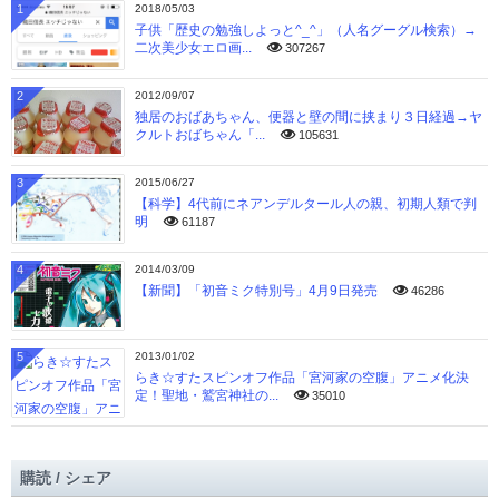
1
2018/05/03
子供「歴史の勉強しよっと^_^」（人名グーグル検索）→
二次美少女エロ画...
307267
2
2012/09/07
独居のおばあちゃん、便器と壁の間に挟まり３日経過→ヤ
クルトおばちゃん「...
105631
3
2015/06/27
【科学】4代前にネアンデルタール人の親、初期人類で判
明
61187
4
2014/03/09
【新聞】「初音ミク特別号」4月9日発売
46286
5
2013/01/02
らき☆すたスピンオフ作品「宮河家の空腹」アニメ化決
定！聖地・鷲宮神社の...
35010
購読 / シェア