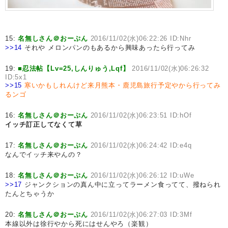
15:
名無しさん＠おーぷん
2016/11/02(水)06:22:26 ID:Nhr
>>14
それや メロンパンのもあるから興味あったら行ってみ
19:
■忍法帖【Lv=25,しんりゅう,Lqf】
2016/11/02(水)06:26:32
ID:5x1
>>15
寒いかもしれんけど来月熊本・鹿児島旅行予定やから行ってみ
るンゴ
16:
名無しさん＠おーぷん
2016/11/02(水)06:23:51 ID:hOf
イッチ訂正してなくて草
17:
名無しさん＠おーぷん
2016/11/02(水)06:24:42 ID:e4q
なんでイッチ来やんの？
18:
名無しさん＠おーぷん
2016/11/02(水)06:26:12 ID:uWe
>>17
ジャンクションの真ん中に立ってラーメン食ってて、撥ねられ
たんとちゃうか
20:
名無しさん＠おーぷん
2016/11/02(水)06:27:03 ID:3Mf
本線以外は徐行やから死にはせんやろ（楽観）