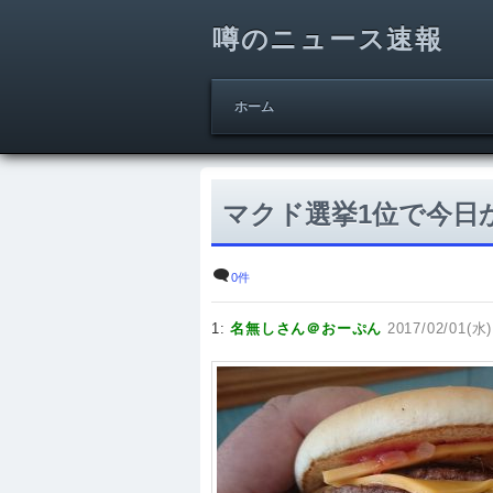
噂のニュース速報
ホーム
マクド選挙1位で今日
0件
1:
名無しさん＠おーぷん
2017/02/01(水)