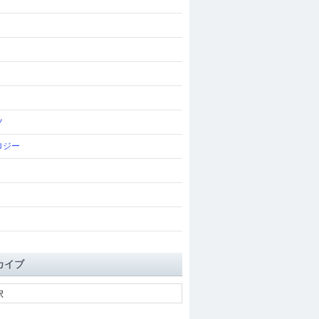
ツ
ロジー
カイブ