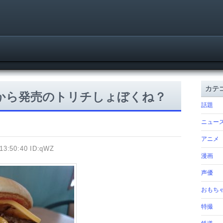
カテ
から発売のトリチしょぼくね？
話題
ニュー
アニメ
13:50:40 ID:qWZ
漫画
声優
おもち
特撮