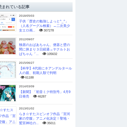
読まれている記事
2018/05/03
子供「歴史の勉強しよっと^_^」
（人名グーグル検索）→二次美少
女エロ画...
307278
2012/09/07
独居のおばあちゃん、便器と壁の
間に挟まり３日経過→ヤクルトお
ばちゃん「...
105632
2015/06/27
【科学】4代前にネアンデルタール
人の親、初期人類で判明
61188
2014/03/09
【新聞】「初音ミク特別号」4月9
日発売
46287
2013/01/02
らき☆すたスピンオフ作品「宮河
家の空腹」アニメ化決定！聖地・
鷲宮神社の...
35011