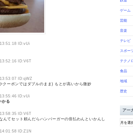
鉄道
ゲーム
芸能
音楽
テレビ
13:51:18 ID:vUi
スポー
13:52:16 ID:V6T
テクノ
食品
13:53:07 ID:qWZ
地域
トやクーポンではダブルのまま) もとが高いから微妙
歴史
13:55:46 ID:vUi
かかる
アー
13:58:35 ID:V6T
ア
スなんてセット頼んだらハンバーガーの倍払わんといかんし
ー
カ
14:01:58 ID:Z1N