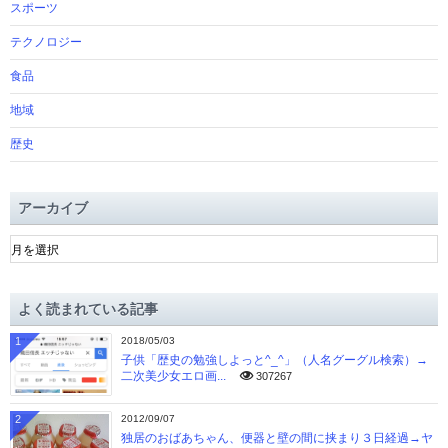
スポーツ
テクノロジー
食品
地域
歴史
アーカイブ
ア
ー
カ
イ
よく読まれている記事
ブ
1
2018/05/03
子供「歴史の勉強しよっと^_^」（人名グーグル検索）→
二次美少女エロ画...
307267
2
2012/09/07
独居のおばあちゃん、便器と壁の間に挟まり３日経過→ヤ