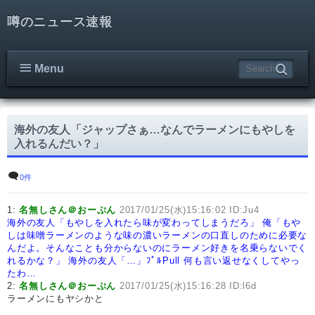
噂のニュース速報
Menu
海外の友人「ジャップさぁ…なんでラーメンにもやしを
入れるんだい？」
0件
1:
名無しさん＠おーぷん
2017/01/25(水)15:16:02 ID:Ju4
海外の友人「もやしを入れたら味が変わってしまうだろ」
俺「もや
しは味噌ラーメンのような味の濃いラーメンの口直しのために必要な
んだよ。そんなことも分からないのにラーメン好きを名乗らないでく
れるかな？」
海外の友人「…」ﾌﾟﾙPull
何も言い返せなくしてやっ
たわ…
2:
名無しさん＠おーぷん
2017/01/25(水)15:16:28 ID:l6d
ラーメンにもヤシかと