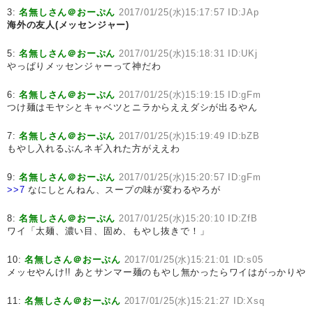
3:
名無しさん＠おーぷん
2017/01/25(水)15:17:57 ID:JAp
海外の友人(メッセンジャー)
5:
名無しさん＠おーぷん
2017/01/25(水)15:18:31 ID:UKj
やっぱりメッセンジャーって神だわ
6:
名無しさん＠おーぷん
2017/01/25(水)15:19:15 ID:gFm
つけ麺はモヤシとキャベツとニラからええダシが出るやん
7:
名無しさん＠おーぷん
2017/01/25(水)15:19:49 ID:bZB
もやし入れるぶんネギ入れた方がええわ
9:
名無しさん＠おーぷん
2017/01/25(水)15:20:57 ID:gFm
>>7
なにしとんねん、スープの味が変わるやろが
8:
名無しさん＠おーぷん
2017/01/25(水)15:20:10 ID:ZfB
ワイ「太麺、濃い目、固め、もやし抜きで！」
10:
名無しさん＠おーぷん
2017/01/25(水)15:21:01 ID:s05
メッセやんけ!! あとサンマー麺のもやし無かったらワイはがっかりや
11:
名無しさん＠おーぷん
2017/01/25(水)15:21:27 ID:Xsq