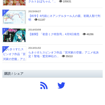
クルトおばちゃん「...
105631
3
2015/06/27
【科学】4代前にネアンデルタール人の親、初期人類で判
明
61187
4
2014/03/09
【新聞】「初音ミク特別号」4月9日発売
46286
5
2013/01/02
らき☆すたスピンオフ作品「宮河家の空腹」アニメ化決
定！聖地・鷲宮神社の...
35010
購読 / シェア