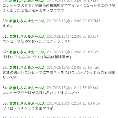
29:
名無しさん＠おーぷん
2017/02/15(水)12:06:03 ID:fx4
コンビーフの旨味と胡麻油の風味卵黄でマイルドになった味にのりが
よくあったご飯が進みますゥウウウウ
30:
名無しさん＠おーぷん
2017/02/15(水)12:06:22 ID:7M3
ええな
31:
名無しさん＠おーぷん
2017/02/15(水)12:06:50 ID:fx4
コンビーフ初めて食べたけどクッソうまい
32:
名無しさん＠おーぷん
2017/02/15(水)12:08:26 ID:7An
美味いで ちなみにワイは缶詰は蟹味噌がすこ
33:
名無しさん＠おーぷん
2017/02/15(水)12:08:26 ID:TaC
普通の四角いコンビーフにマヨネーズつけてガシガシかじるのも美味
しいです
34:
名無しさん＠おーぷん
2017/02/15(水)12:11:56 ID:fx4
コンビーフ見た目が気持ち悪いけどオススメや
35:
名無しさん＠おーぷん
2017/02/15(水)12:14:13 ID:N89
ワイはレンチンして醤油マヨ派