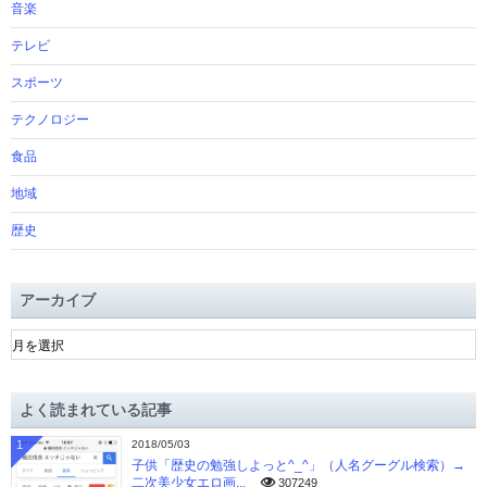
音楽
テレビ
スポーツ
テクノロジー
食品
地域
歴史
アーカイブ
ア
ー
カ
イ
よく読まれている記事
ブ
1
2018/05/03
子供「歴史の勉強しよっと^_^」（人名グーグル検索）→
二次美少女エロ画...
307249