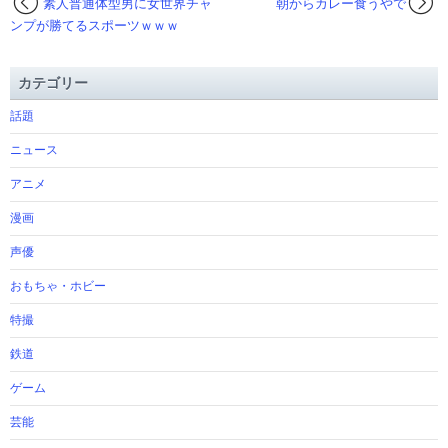
素人普通体型男に女世界チャ
朝からカレー食うやで
ンプが勝てるスポーツｗｗｗ
カテゴリー
話題
ニュース
アニメ
漫画
声優
おもちゃ・ホビー
特撮
鉄道
ゲーム
芸能