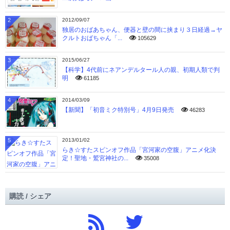
2
2012/09/07
独居のおばあちゃん、便器と壁の間に挟まり３日経過→ヤ
クルトおばちゃん「...
105629
3
2015/06/27
【科学】4代前にネアンデルタール人の親、初期人類で判
明
61185
4
2014/03/09
【新聞】「初音ミク特別号」4月9日発売
46283
5
2013/01/02
らき☆すたスピンオフ作品「宮河家の空腹」アニメ化決
定！聖地・鷲宮神社の...
35008
購読 / シェア