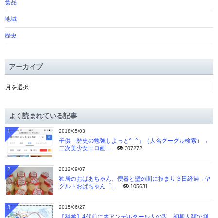
食品
地域
歴史
アーカイブ
ア
ー
カ
イ
よく読まれている記事
ブ
1
2018/05/03
子供「歴史の勉強しよっと^_^」（人名グーグル検索）→
二次美少女エロ画...
307272
2
2012/09/07
独居のおばあちゃん、便器と壁の間に挟まり３日経過→ヤ
クルトおばちゃん「...
105631
3
2015/06/27
【科学】4代前にネアンデルタール人の親、初期人類で判