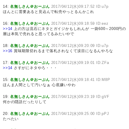
14:
名無しさん＠おーぷん
2017/04/12(水)09:17:52 ID:u7p
ほんとに需要あると見込んで転売やっとるんかこれ
16:
名無しさん＠おーぷん
2017/04/12(水)09:18:59 ID:eez
>>14
上の方は流石にネタとガイジかもしれんが 一袋600～2000円の
層は本気で売れると思ってるみたいやで
18:
名無しさん＠おーぷん
2017/04/12(水)09:20:09 ID:u7p
>>16
賞味期限切れるまで落札されなくて涙目になるんやろな
17:
名無しさん＠おーぷん
2017/04/12(水)09:19:01 ID:ZFa
>>14
さすがにネタやろ・・・
15:
名無しさん＠おーぷん
2017/04/12(水)09:18:41 ID:M8P
ほんま人間として汚いなぁ 心底嫌いやわ
19:
名無しさん＠おーぷん
2017/04/12(水)09:23:19 ID:gVF
何かの隠語だったりして
20:
名無しさん＠おーぷん
2017/04/12(水)09:25:00 ID:pPJ
たべたい