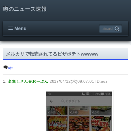
噂のニュース速報
Menu
メルカリで転売されてるピザポテトwwwww
0件
1:
名無しさん＠おーぷん
2017/04/12(水)09:07:01 ID:eez