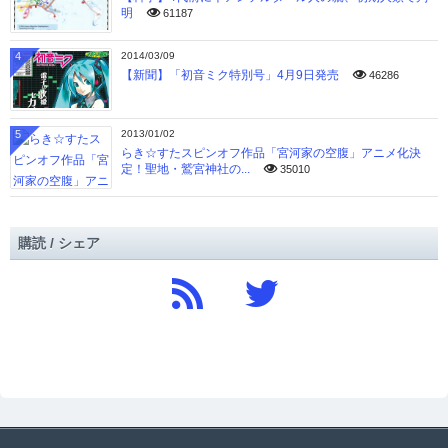
明
61187
4
2014/03/09
【新聞】「初音ミク特別号」4月9日発売
46286
5
2013/01/02
らき☆すたスピンオフ作品「宮河家の空腹」アニメ化決
定！聖地・鷲宮神社の...
35010
購読 / シェア