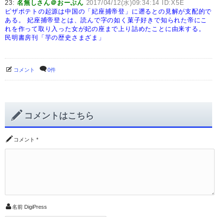
23:
名無しさん＠おーぷん
2017/04/12(水)09:34:14 ID:X5E
ピザポテトの起源は中国の「妃座捕帝登」に遡るとの見解が支配的で
ある。
妃座捕帝登とは、読んで字の如く菓子好きで知られた帝にこ
れを作って取り入った女が妃の座まで上り詰めたことに由来する。
民明書房刊「芋の歴史さまざま」
コメント
0件
コメントはこちら
コメント
*
名前
DigiPress