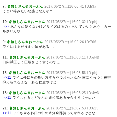
7:
名無しさん＠おーぷん
2017/05/27(土)16:00:41 ID:h3a
うまい棒みたいな感じなんか？
10:
名無しさん＠おーぷん
2017/05/27(土)16:02:32 ID:phj
>>7
あんなに硬くないけどサイズはあのくらいでいいと思う、カー
ル多いんや
9:
名無しさん＠おーぷん
2017/05/27(土)16:02:26 ID:766
ワイにはまだうまい輪がある、、
11:
名無しさん＠おーぷん
2017/05/27(土)16:03:11 ID:gNB
口内減圧して圧壊させて食うのすこ
15:
名無しさん＠おーぷん
2017/05/27(土)16:03:56 ID:phj
>>11
ワイ以外にその喰い方するやつおったんか 歯にくっつく被害
抑えられるよな ある程度やけど
18:
名無しさん＠おーぷん
2017/05/27(土)16:05:25 ID:4w3
>>11
ワイもするけどなんか違和感あるからすきじゃない
21:
名無しさん＠おーぷん
2017/05/27(土)16:07:53 ID:625
>>11
ワイもやるわ口の中の水分全部持ってかれるけどな