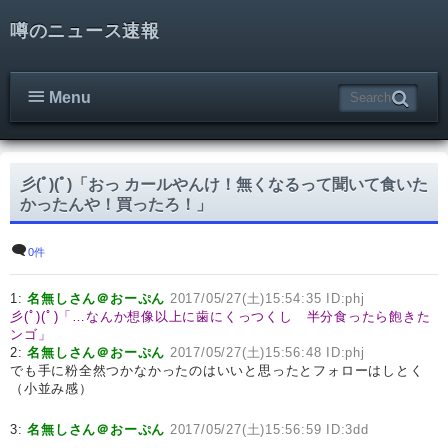
噂のニュース速報
Menu
彡(ﾟ)(ﾟ)「おっ カールやんけ！無くなるって聞いて食いた
かったんや！買ったろ！」
0件
1:
名無しさん＠おーぷん
2017/05/27(土)15:54:35 ID:phj
彡(ﾟ)(ﾟ)「…なんか想像以上に歯にくっつくし 半分食ったら飽きた
ンゴ」
2:
名無しさん＠おーぷん
2017/05/27(土)15:56:48 ID:phj
でも手に粉全然つかなかったのはいいと思ったとフォローはしとく
（小並み感）
3:
名無しさん＠おーぷん
2017/05/27(土)15:56:59 ID:3dd