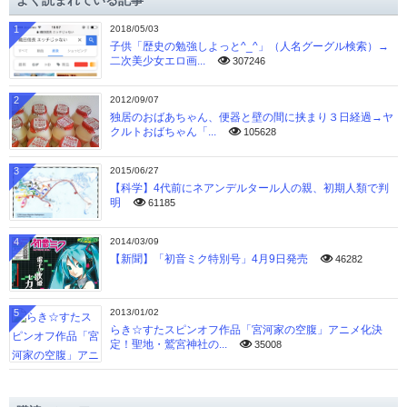
よく読まれている記事
ブ
1
2018/05/03
子供「歴史の勉強しよっと^_^」（人名グーグル検索）→
二次美少女エロ画...
307246
2
2012/09/07
独居のおばあちゃん、便器と壁の間に挟まり３日経過→ヤ
クルトおばちゃん「...
105628
3
2015/06/27
【科学】4代前にネアンデルタール人の親、初期人類で判
明
61185
4
2014/03/09
【新聞】「初音ミク特別号」4月9日発売
46282
5
2013/01/02
らき☆すたスピンオフ作品「宮河家の空腹」アニメ化決
定！聖地・鷲宮神社の...
35008