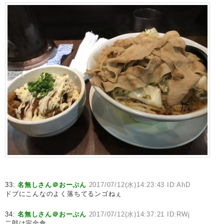
33:
名無しさん＠おーぷん
2017/07/12(水)14:23:43 ID:AhD
ドブにこんなのよく落ちてるンゴねぇ
34:
名無しさん＠おーぷん
2017/07/12(水)14:37:21 ID:RWj
二郎は完全食