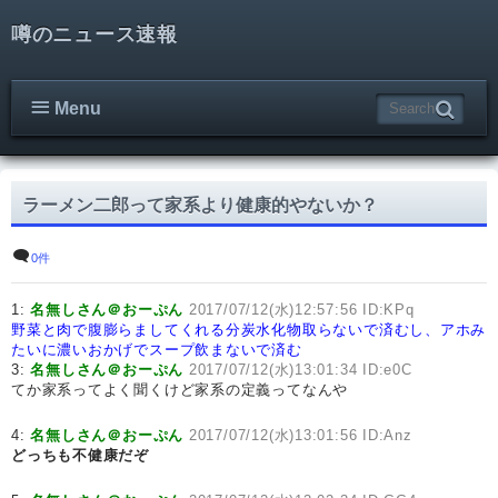
噂のニュース速報
Menu
ラーメン二郎って家系より健康的やないか？
0件
1:
名無しさん＠おーぷん
2017/07/12(水)12:57:56 ID:KPq
野菜と肉で腹膨らましてくれる分炭水化物取らないで済むし、アホみ
たいに濃いおかげでスープ飲まないで済む
3:
名無しさん＠おーぷん
2017/07/12(水)13:01:34 ID:e0C
てか家系ってよく聞くけど家系の定義ってなんや
4:
名無しさん＠おーぷん
2017/07/12(水)13:01:56 ID:Anz
どっちも不健康だぞ