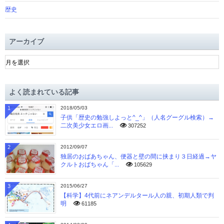
歴史
アーカイブ
ア
ー
カ
イ
よく読まれている記事
ブ
1
2018/05/03
子供「歴史の勉強しよっと^_^」（人名グーグル検索）→
二次美少女エロ画...
307252
2
2012/09/07
独居のおばあちゃん、便器と壁の間に挟まり３日経過→ヤ
クルトおばちゃん「...
105629
3
2015/06/27
【科学】4代前にネアンデルタール人の親、初期人類で判
明
61185