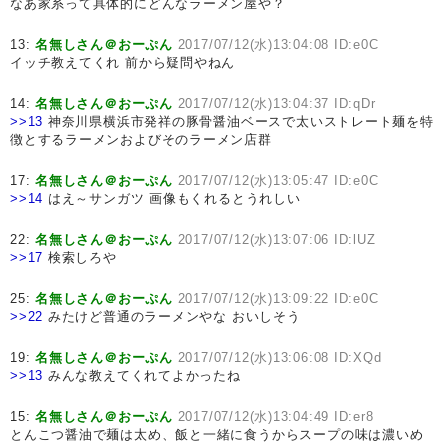
なあ家系って具体的にどんなラーメン屋や？
13:
名無しさん＠おーぷん
2017/07/12(水)13:04:08 ID:e0C
イッチ教えてくれ 前から疑問やねん
14:
名無しさん＠おーぷん
2017/07/12(水)13:04:37 ID:qDr
>>13
神奈川県横浜市発祥の豚骨醤油ベースで太いストレート麺を特
徴とするラーメンおよびそのラーメン店群
17:
名無しさん＠おーぷん
2017/07/12(水)13:05:47 ID:e0C
>>14
はえ～サンガツ 画像もくれるとうれしい
22:
名無しさん＠おーぷん
2017/07/12(水)13:07:06 ID:lUZ
>>17
検索しろや
25:
名無しさん＠おーぷん
2017/07/12(水)13:09:22 ID:e0C
>>22
みたけど普通のラーメンやな おいしそう
19:
名無しさん＠おーぷん
2017/07/12(水)13:06:08 ID:XQd
>>13
みんな教えてくれてよかったね
15:
名無しさん＠おーぷん
2017/07/12(水)13:04:49 ID:er8
とんこつ醤油で麺は太め、飯と一緒に食うからスープの味は濃いめ