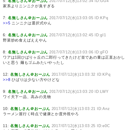
5:
名無しさん＠おーぷん
2017/07/12(水)13:02:34 ID:GG4
家系よりニンニクが臭すぎる
7:
名無しさん＠おーぷん
2017/07/12(水)13:03:05 ID:KPq
>>5
ニンニクは選択式やん
6:
名無しさん＠おーぷん
2017/07/12(水)13:02:45 ID:gI1
野菜炒め食えばええやん
8:
名無しさん＠おーぷん
2017/07/12(水)13:03:06 ID:gFO
ワアは1回ひばりヶ丘の二郎行ってきたけど並であの量は正直おかし
いと思う 麺もゴムみたいやったし
12:
名無しさん＠おーぷん
2017/07/12(水)13:03:32 ID:KPq
>>8
ひばりは少ない方やけどな
9:
名無しさん＠おーぷん
2017/07/12(水)13:03:20 ID:LWY
ワイ天下一品、高みの見物
10:
名無しさん＠おーぷん
2017/07/12(水)13:03:21 ID:Anz
ラーメン屋行く時点で健康とか度外視やろ
11:
名無しさん＠おーぷん
2017/07/12(水)13:03:25 ID:e0C