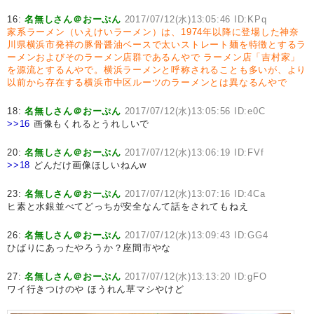
16:
名無しさん＠おーぷん
2017/07/12(水)13:05:46 ID:KPq
家系ラーメン（いえけいラーメン）は、1974年以降に登場した神奈
川県横浜市発祥の豚骨醤油ベースで太いストレート麺を特徴とするラ
ーメンおよびそのラーメン店群であるんやで
ラーメン店「吉村家」
を源流とするんやで。横浜ラーメンと呼称されることも多いが、より
以前から存在する横浜市中区ルーツのラーメンとは異なるんやで
18:
名無しさん＠おーぷん
2017/07/12(水)13:05:56 ID:e0C
>>16
画像もくれるとうれしいで
20:
名無しさん＠おーぷん
2017/07/12(水)13:06:19 ID:FVf
>>18
どんだけ画像ほしいねんw
23:
名無しさん＠おーぷん
2017/07/12(水)13:07:16 ID:4Ca
ヒ素と水銀並べてどっちが安全なんて話をされてもねえ
26:
名無しさん＠おーぷん
2017/07/12(水)13:09:43 ID:GG4
ひばりにあったやろうか？座間市やな
27:
名無しさん＠おーぷん
2017/07/12(水)13:13:20 ID:gFO
ワイ行きつけのや ほうれん草マシやけど