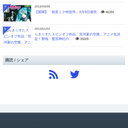
4
2014/03/09
【新聞】「初音ミク特別号」4月9日発売
46284
5
2013/01/02
らき☆すたスピンオフ作品「宮河家の空腹」アニメ化決
定！聖地・鷲宮神社の...
35009
購読 / シェア