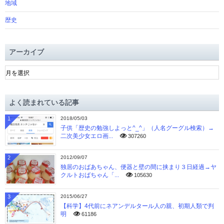
地域
歴史
アーカイブ
ア
ー
カ
イ
よく読まれている記事
ブ
1
2018/05/03
子供「歴史の勉強しよっと^_^」（人名グーグル検索）→
二次美少女エロ画...
307260
2
2012/09/07
独居のおばあちゃん、便器と壁の間に挟まり３日経過→ヤ
クルトおばちゃん「...
105630
3
2015/06/27
【科学】4代前にネアンデルタール人の親、初期人類で判
明
61186