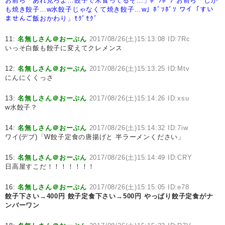
お前ら「あれ見ろよ…餃子で米食ってるぞ…」ﾎﾞｿﾎﾞｿ
お前ら「しか
も焼き餃子…w水餃子じゃなくて焼き餃子…w」ﾎﾞｿﾎﾞｿ
ワイ「すい
ませんご飯おかわり」ﾓｸﾞﾓｸﾞ
11:
名無しさん＠おーぷん
2017/08/26(土)15:13:08 ID:7Rc
いっそ白飯も餃子に変えてクレメンス
12:
名無しさん＠おーぷん
2017/08/26(土)15:13:25 ID:Mtv
にんにくくっさ
13:
名無しさん＠おーぷん
2017/08/26(土)15:14:26 ID:xsu
w水餃子？
14:
名無しさん＠おーぷん
2017/08/26(土)15:14:32 ID:7iw
ワイ(デブ)「W餃子定食の唐揚げと 半ラーメンください」
15:
名無しさん＠おーぷん
2017/08/26(土)15:14:49 ID:CRY
日高屋すこだ！！！！！！！
16:
名無しさん＠おーぷん
2017/08/26(土)15:15:05 ID:e78
餃子下さい→400円
餃子定食下さい→500円
やっぱり餃子定食がナ
ンバーワン