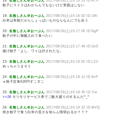
18:
名無しさん＠おーぷん
2017/08/26(土)15:15:33 ID:R7V
餃子にライスはわからんでもないけど実践はしない
19:
名無しさん＠おーぷん
2017/08/26(土)15:16:02 ID:1Mi
白米は有能だからしょっぱいものならなんにでも合う
20:
名無しさん＠おーぷん
2017/08/26(土)15:17:05 ID:NgP
餃子の中に御飯入れて食べたい
21:
名無しさん＠おーぷん
2017/08/26(土)15:17:49 ID:Qn5
揚げ餃子「よし、ワイは許されたな」
23:
名無しさん＠おーぷん
2017/08/26(土)15:18:02 ID:LZU
めっちゃうまそう
24:
名無しさん＠おーぷん
2017/08/26(土)15:18:11 ID:9vP
ｗ餃子定食620円すこすこ
25:
名無しさん＠おーぷん
2017/08/26(土)15:18:35 ID:7iw
>>24
モリモリサービス券でご飯大盛りのするんだ^_^
26:
名無しさん＠おーぷん
2017/08/26(土)15:19:32 ID:MVQ
焼き餃子で食う白米の旨さを知らん情弱おるか？？？