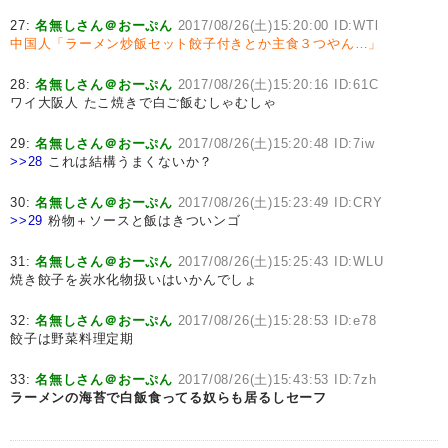
27:
名無しさん＠おーぷん
2017/08/26(土)15:20:00 ID:WTl
中国人「ラーメン炒飯セット餃子付きとか主食３つやん…」
28:
名無しさん＠おーぷん
2017/08/26(土)15:20:16 ID:61C
ワイ大阪人 たこ焼きで白ご飯むしゃむしゃ
29:
名無しさん＠おーぷん
2017/08/26(土)15:20:48 ID:7iw
>>28
これは結構うまくないか？
30:
名無しさん＠おーぷん
2017/08/26(土)15:23:49 ID:CRY
>>29
粉物＋ソースと飯はきついンゴ
31:
名無しさん＠おーぷん
2017/08/26(土)15:25:43 ID:WLU
焼き餃子を炭水化物扱いはいかんでしょ
32:
名無しさん＠おーぷん
2017/08/26(土)15:28:53 ID:e78
餃子は野菜料理定期
33:
名無しさん＠おーぷん
2017/08/26(土)15:43:53 ID:7zh
ラーメンの海苔で白飯食ってる奴らも居るしセーフ