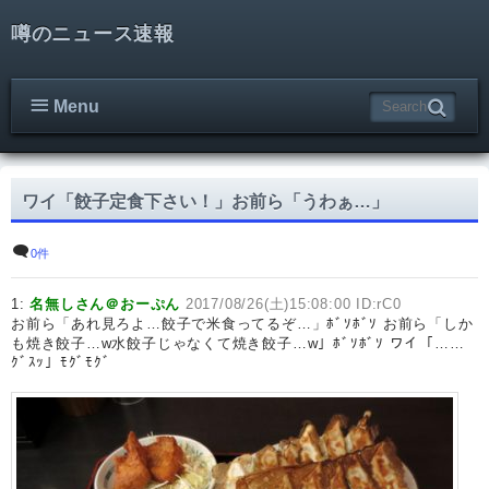
噂のニュース速報
Menu
ワイ「餃子定食下さい！」お前ら「うわぁ…」
0件
1:
名無しさん＠おーぷん
2017/08/26(土)15:08:00 ID:rC0
お前ら「あれ見ろよ…餃子で米食ってるぞ…」ﾎﾞｿﾎﾞｿ お前ら「しか
も焼き餃子…w水餃子じゃなくて焼き餃子…w」ﾎﾞｿﾎﾞｿ ワイ「……
ｸﾞｽｯ」ﾓｸﾞﾓｸﾞ