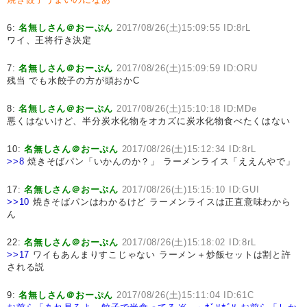
6:
名無しさん＠おーぷん
2017/08/26(土)15:09:55 ID:8rL
ワイ、王将行き決定
7:
名無しさん＠おーぷん
2017/08/26(土)15:09:59 ID:ORU
残当 でも水餃子の方が頭おかC
8:
名無しさん＠おーぷん
2017/08/26(土)15:10:18 ID:MDe
悪くはないけど、半分炭水化物をオカズに炭水化物食べたくはない
10:
名無しさん＠おーぷん
2017/08/26(土)15:12:34 ID:8rL
>>8
焼きそばパン「いかんのか？」 ラーメンライス「ええんやで」
17:
名無しさん＠おーぷん
2017/08/26(土)15:15:10 ID:GUI
>>10
焼きそばパンはわかるけど ラーメンライスは正直意味わから
ん
22:
名無しさん＠おーぷん
2017/08/26(土)15:18:02 ID:8rL
>>17
ワイもあんまりすこじゃない ラーメン＋炒飯セットは割と許
される説
9:
名無しさん＠おーぷん
2017/08/26(土)15:11:04 ID:61C