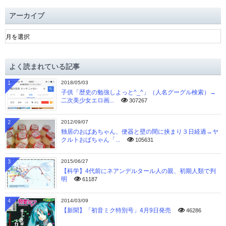
アーカイブ
ア
ー
カ
イ
よく読まれている記事
ブ
1
2018/05/03
子供「歴史の勉強しよっと^_^」（人名グーグル検索）→
二次美少女エロ画...
307267
2
2012/09/07
独居のおばあちゃん、便器と壁の間に挟まり３日経過→ヤ
クルトおばちゃん「...
105631
3
2015/06/27
【科学】4代前にネアンデルタール人の親、初期人類で判
明
61187
4
2014/03/09
【新聞】「初音ミク特別号」4月9日発売
46286