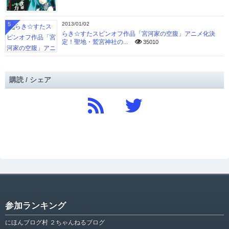
5
2013/01/02
らき☆すたスピンオフ作品「宮河家の空腹」アニメ化決
定！聖地・鷲宮神社の...
35010
購読 / シェア
参加ランキング
にほんブログ村 ２ちゃんねるブログ