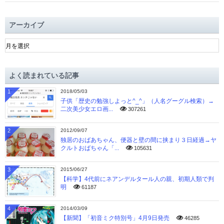
アーカイブ
ア
ー
カ
イ
よく読まれている記事
ブ
1
2018/05/03
子供「歴史の勉強しよっと^_^」（人名グーグル検索）→
二次美少女エロ画...
307261
2
2012/09/07
独居のおばあちゃん、便器と壁の間に挟まり３日経過→ヤ
クルトおばちゃん「...
105631
3
2015/06/27
【科学】4代前にネアンデルタール人の親、初期人類で判
明
61187
4
2014/03/09
【新聞】「初音ミク特別号」4月9日発売
46285