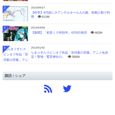
3
2015/06/27
【科学】4代前にネアンデルタール人の親、初期人類で判
明
61186
4
2014/03/09
【新聞】「初音ミク特別号」4月9日発売
46284
5
2013/01/02
らき☆すたスピンオフ作品「宮河家の空腹」アニメ化決
定！聖地・鷲宮神社の...
35009
購読 / シェア