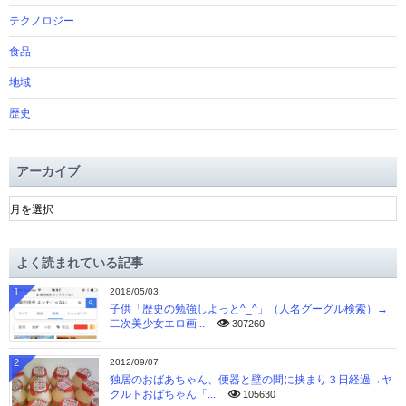
テクノロジー
食品
地域
歴史
アーカイブ
ア
ー
カ
イ
よく読まれている記事
ブ
1
2018/05/03
子供「歴史の勉強しよっと^_^」（人名グーグル検索）→
二次美少女エロ画...
307260
2
2012/09/07
独居のおばあちゃん、便器と壁の間に挟まり３日経過→ヤ
クルトおばちゃん「...
105630