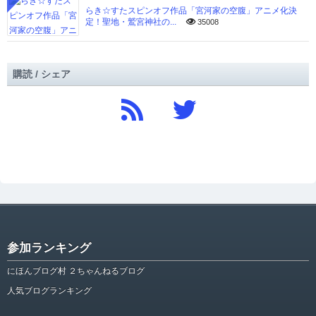
らき☆すたスピンオフ作品「宮河家の空腹」アニメ化決
定！聖地・鷲宮神社の...
35008
購読 / シェア
参加ランキング
にほんブログ村 ２ちゃんねるブログ
人気ブログランキング