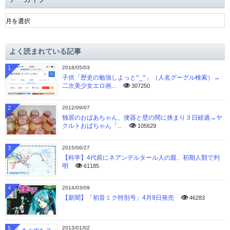
ア
ー
カ
イ
よく読まれている記事
ブ
1
2018/05/03
子供「歴史の勉強しよっと^_^」（人名グーグル検索）→
二次美少女エロ画...
307250
2
2012/09/07
独居のおばあちゃん、便器と壁の間に挟まり３日経過→ヤ
クルトおばちゃん「...
105629
3
2015/06/27
【科学】4代前にネアンデルタール人の親、初期人類で判
明
61185
4
2014/03/09
【新聞】「初音ミク特別号」4月9日発売
46283
5
2013/01/02