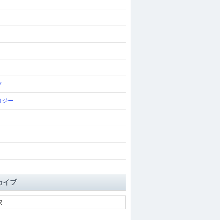
ツ
ロジー
カイブ