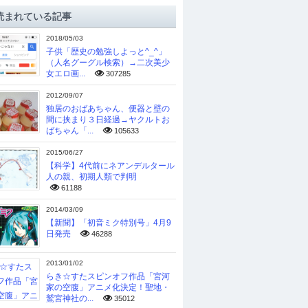
読まれている記事
2018/05/03
子供「歴史の勉強しよっと^_^」
（人名グーグル検索）→二次美少
女エロ画...
307285
2012/09/07
独居のおばあちゃん、便器と壁の
間に挟まり３日経過→ヤクルトお
ばちゃん「...
105633
2015/06/27
【科学】4代前にネアンデルタール
人の親、初期人類で判明
61188
2014/03/09
【新聞】「初音ミク特別号」4月9
日発売
46288
2013/01/02
らき☆すたスピンオフ作品「宮河
家の空腹」アニメ化決定！聖地・
鷲宮神社の...
35012