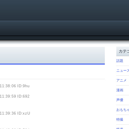
カテ
話題
ニュー
アニメ
11:38:06 ID:9hu
漫画
11:39:59 ID:692
声優
おもち
11:39:36 ID:xzU
特撮