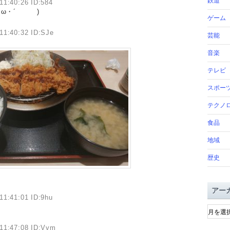
鉄道
11:40:26 ID:584
・ω・´ )
ゲーム
11:40:32 ID:SJe
芸能
音楽
テレビ
スポー
テクノ
食品
地域
歴史
アー
11:41:01 ID:9hu
ア
ー
カ
11:47:08 ID:Vvm