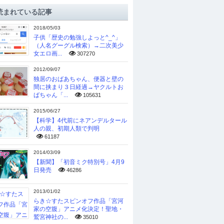
読まれている記事
2018/05/03
子供「歴史の勉強しよっと^_^」
（人名グーグル検索）→二次美少
女エロ画...
307270
2012/09/07
独居のおばあちゃん、便器と壁の
間に挟まり３日経過→ヤクルトお
ばちゃん「...
105631
2015/06/27
【科学】4代前にネアンデルタール
人の親、初期人類で判明
61187
2014/03/09
【新聞】「初音ミク特別号」4月9
日発売
46286
2013/01/02
らき☆すたスピンオフ作品「宮河
家の空腹」アニメ化決定！聖地・
鷲宮神社の...
35010