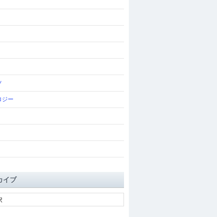
ツ
ロジー
カイブ