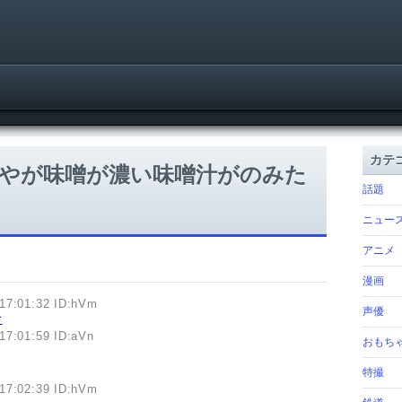
カテ
やが味噌が濃い味噌汁がのみた
話題
ニュー
アニメ
漫画
17:01:32 ID:hVm
声優
こ
17:01:59 ID:aVn
おもち
特撮
17:02:39 ID:hVm