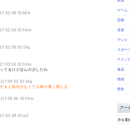
鉄道
ゲーム
17:02:08 ID:MI4
芸能
17:02:50 ID:hVm
音楽
テレビ
17:02:58 ID:16q
スポー
テクノ
17:03:50 ID:hVm
使ってるけどほんの少しだわ
食品
地域
)17:04:53 ID:16q
すると塩分少なくても味が濃く感じる
歴史
)17:05:56 ID:hVm
アー
ア
17:03:38 ID:ul2
ー
カ