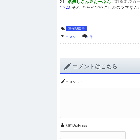
21:
名無しさん＠おーぷん
2018/01/27(土
>>20
それ キャベツやさしみのツマなん
強制減塩食
コメント
0件
コメントはこちら
コメント
*
名前
DigiPress